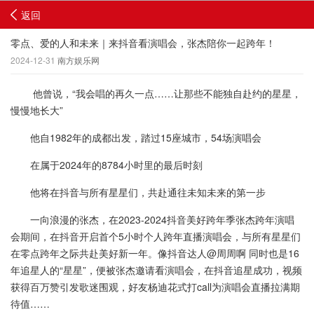
返回
零点、爱的人和未来｜来抖音看演唱会，张杰陪你一起跨年！
2024-12-31
南方娱乐网
他曾说，“我会唱的再久一点……让那些不能独自赴约的星星，
慢慢地长大”
他自1982年的成都出发，踏过15座城市，54场演唱会
在属于2024年的8784小时里的最后时刻
他将在抖音与所有星星们，共赴通往未知未来的第一步
一向浪漫的张杰，在2023-2024抖音美好跨年季张杰跨年演唱
会期间，在抖音开启首个5小时个人跨年直播演唱会，与所有星星们
在零点跨年之际共赴美好新一年。像抖音达人@周周啊 同时也是16
年追星人的“星星”，便被张杰邀请看演唱会，在抖音追星成功，视频
获得百万赞引发歌迷围观，好友杨迪花式打call为演唱会直播拉满期
待值……