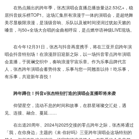
在热点频出的跨年季，张杰演唱会直播总播放量达2.53亿+，稳
居抖音娱乐榜TOP1。这场汇集所有浪漫于一体的演唱会，是超绝舞
美尽显极限浪漫，是顶级音响、乐队以及被时间浸润过犹如天籁的
嗓音，与50+全场大合唱的金曲相呼应，是点燃华语神级LIVE现场。
在今年12月31日，张杰与抖音再度携手，将在三亚开启跨年演
唱会抖音特别场！在浪漫辞旧迎新之际，以一场抖音零点跨年演唱
会直播，于斑斓交织中，奏响浪漫宇宙乐章。作为乐事品牌代言
人，张杰跨年演唱会蓄势待发，乐事与您一同翘首以待！吃乐事，
有乐事，共迎新年喜悦！
跨年蹲住！抖音x张杰特别打造的演唱会直播即将来袭
仰望星空，流动不息的时间和故事，在群星璀璨交汇处，遇
见、连接、融合、蔓延……
在出道20周年、2024与2025交接的零点跨年之际，张杰将通过
「我，在你身边」主题的《未·你好吗》三亚跨年演唱会这场特别的