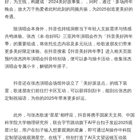
好」为主线，构建成「2024美好故事集」，同时，通过「多场跨年
晚会」放大万千热爱者此时此刻的同频共振，为2025创造更美好的
奇遇。
除演唱会本身外，抖音也持续洞察当下年轻人文娱需求与情感
共鸣体验。张杰《未·你好吗》三亚跨年演唱会作为「抖音美好跨年
季」的重要组成，将依托生态内容及多元玩法，给歌迷朋友们带来
更多美好限定体验。在抖音搜索【抖音美好跨年季】进入相关页面
预约张杰跨年演唱会抖音特别场，便可以参与抽卡活动，收集张杰
演唱会专属小卡，解锁跨年搭子。
抖音还在张杰演唱会场馆外设立了「美好派送点」的线下装
置，歌迷朋友们前往打卡区互动，可以获得刮刮卡，能刮出张杰的
定制祝福语，为你的2025年带来更多好运。
此外，与张杰歌迷“星星”相呼应，抖音将携手国家天文局、中国
科学院大学物理研究所，联合字节跳动旗下AI平台扣子发起2025观
星计划，用户在扣子输入想要观测的星象，即可通过AI操作中科院
定制望远镜观测星空。在线下，特别打造了AI天文望远镜互动装