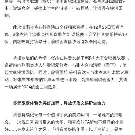
筵会，与所有歌迷们编织一场宇宙级浪漫筵会。在熟悉的金曲音符
中，遨游穹空，碰撞出时空的涟漪，打破桎梏，让浪漫在银河回
响。
此次演唱会将在抖音演出全程独家直播，在12月25日官宣当
晚，#张杰跨年演唱会抖音直播官宣 话题便上升至抖音娱乐榜第10
位，内容热度持续攀升，演唱会直播快速引发全网期待。
承接歌迷们的热情，张杰在抖音发起了#张杰天下合唱挑战赛 ，
邀请站内歌唱类达人与歌唱爱好者，与张杰合拍演唱《天下》，唤
起大家慢慢回忆。同时，@曹雨航 等抖音达人与张杰20年老歌迷联
动，对张杰20年来的经典金曲进行串烧，为跨年演唱会蓄力，共谱
一场属于2024的金曲回忆杀。
多元限定体验为美好加码，释放优质文娱IP生命力
抖音持续记录每一个值得珍藏的美好瞬间，一场难忘的演唱
会、一次脱口秀表演带来的快乐、和喜欢的TA解锁不经意的小美
好……在岁末跨年之际，「抖音美好跨年季」以「向前走，是美