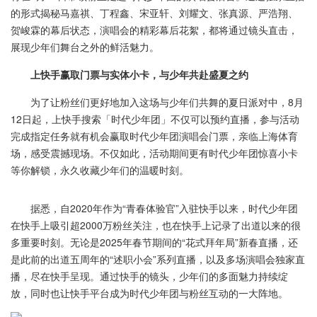
的形式揭秘马嘉祺、丁程鑫、宋亚轩、刘耀文、张真源、严浩翔、
贺峻霖的幕后状态，演唱会的精彩幕后花絮，都将通过镜头直击，
展现少年们舞台之外的鲜活魅力。
上快手赢取门票与实体小卡，与少年共赴盛夏之约
为了让粉丝们更好地加入这场与少年们共舞的夏日派对中，8月
12日起，上快手搜索「时代少年团」不仅可以预约直播，参与活动
完成指定任务就有机会赢取时代少年团演唱会门票，亲临上海体育
场，感受震撼现场。不仅如此，活动期间更有时代少年团惊喜小卡
等你解锁，永久收藏少年们的温暖时刻。
据悉，自2020年作为“青春体验官”入驻快手以来，时代少年团
在快手上吸引超2000万粉丝关注，也在快手上记录了出道以来的很
多重要时刻。无论是2025年春节期间的“花式拜年局”新春直播，还
是此前的出道五周年的“述职小会”系列直播，以及多场演唱会独家直
播，尽在快手呈现。通过快手的镜头，少年们的多面魅力持续绽
放，同时也让快手平台成为时代少年团与粉丝互动的一大阵地。