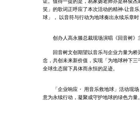
证。值得一提的是，易家扬老师亦是林俊杰最
笑」的歌词正呼应了本次活动的精神-让音乐
球」， 以音符与行动为地球奏出永续乐章
创办人高永滕总裁现场演唱《回音树》主
回音树文创期望以音乐与企业力量为桥梁
念，共创未来新价值，实现「为地球种下三
全球生态留下具体而永恒的足迹。
「企业响应・ 用音乐救地球」活动现场
意为永续行动，凝聚成守护地球的绿色力量