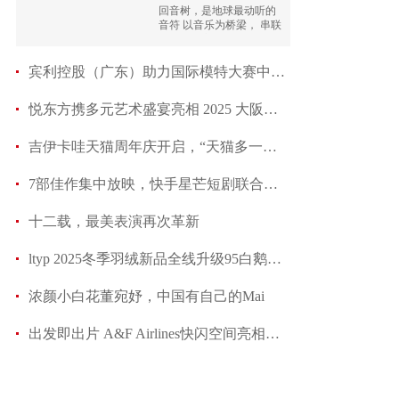
权
回音树，是地球最动听的
音符 以音乐为桥梁， 串联
企业共筑永续森林
宾利控股（广东）助力国际模特大赛中国总决赛新闻发
悦东方携多元艺术盛宴亮相 2025 大阪世博会 筑
吉伊卡哇天猫周年庆开启，“天猫多一种生活提案”
7部佳作集中放映，快手星芒短剧联合京东11.11掀起
十二载，最美表演再次革新
ltyp 2025冬季羽绒新品全线升级95白鹅绒，与朗月
浓颜小白花董宛妤，中国有自己的Mai
出发即出片 A&F Airlines快闪空间亮相三里屯 品