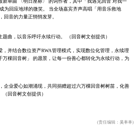
新单曲 〈明日座标〉 的词作者，其中「我遇见回音 对我一
成为回应地球的微笑。 当全场嘉宾齐声高唱「用音乐救地
时，回音的力量正悄悄发芽。
题曲，以音乐呼吁永续行动。 （回音树文创提供）
，并结合数位资产RWA管理模式，实现数位化管理，永续理
千万棵回音树」 的愿景，让每一份善心都转化为永续行动，为
，企业爱心如潮涌现，共同捐赠超过六万棵回音树树苗，化善
。（回音树文创提供）
(责任编辑：
吴丰丰
)