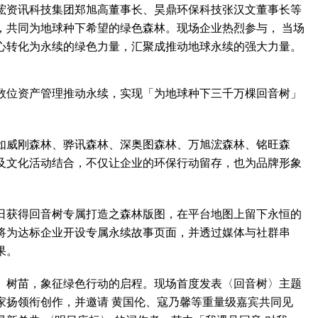
浤资讯科技集团郑旭高董事长、昊鼎环保科技张汉文董事长等
，共同为地球种下希望的绿色森林。现场企业热烈参与， 当场
心转化为永续的绿色力量，汇聚成推动地球永续的强大力量。
位资产管理推动永续，实现「为地球种下三千万棵回音树」
威刚森林、骅讯森林、深奥图森林、万旭浤森林、铭旺森
及文化活动结合，不仅让企业的环保行动留存，也为品牌形象
获得回音树专属打造之森林版图，在平台地图上留下永恒的
将为达标企业开设专属永续故事页面，并透过媒体与社群串
果。
树苗，象征绿色行动的启程。现场首度发表〈回音树〉主题
易家扬领衔创作，并邀请 黄国伦、寇乃馨等重量级嘉宾共同见