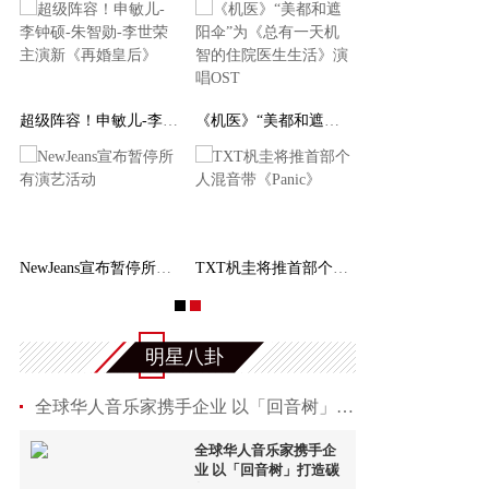
超级阵容！申敏儿-李钟硕-朱智勋-李世荣主演新《
《机医》“美都和遮阳伞”为《总有一天机智的住
INEM
NewJeans宣布暂停所有演艺活动
TXT杋圭将推首部个人混音带《Panic》
明星八卦
全球华人音乐家携手企业 以「回音树」打造碳权
全球华人音乐家携手企
业 以「回音树」打造碳