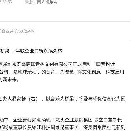
3:39:53
来源：
南方娱乐网
联企业共筑永续森林
桥梁， 串联企业共筑永续森林
属维京群岛商回音树文创有限公司正式启动「回音树计
音树，是地球最动听的音符」为理念 , 将文化创意、科技应用
的新未来。
办人易家扬（右）， 以音乐为桥梁，将爱与环保信念化为回
中，企业善心如潮涌现：龙头企业威刚集团 陈立白董事长
团郑期成董事长及铭旺科技周维昆董事长、深奥图集团杜元新副