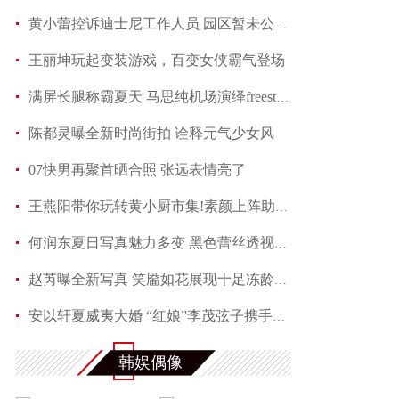
黄小蕾控诉迪士尼工作人员 园区暂未公开回应当事
王丽坤玩起变装游戏，百变女侠霸气登场
满屏长腿称霸夏天 马思纯机场演绎freestyle
陈都灵曝全新时尚街拍 诠释元气少女风
07快男再聚首晒合照 张远表情亮了
王燕阳带你玩转黄小厨市集!素颜上阵助力嫣然天使
何润东夏日写真魅力多变 黑色蕾丝透视西装性感吸
赵芮曝全新写真 笑靥如花展现十足冻龄魅力
安以轩夏威夷大婚 “红娘”李茂弦子携手参加婚礼
范玮琪暴雨中开唱，全身湿透，演唱不受任何影响，网友大
韩娱偶像