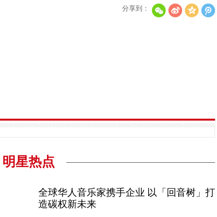
分享到：
T-ara成员出席孝敏婚礼打破不和传言 粉丝惊喜不
aespa和JENNIE荣膺公告牌女性音乐奖
ATEEZ将启动世巡 首站仁川7月开唱
《SEVENTEEN [RIGHT HERE] WORLD TOUR IN C
明星热点
全球华人音乐家携手企业 以「回音树」打
造碳权新未来