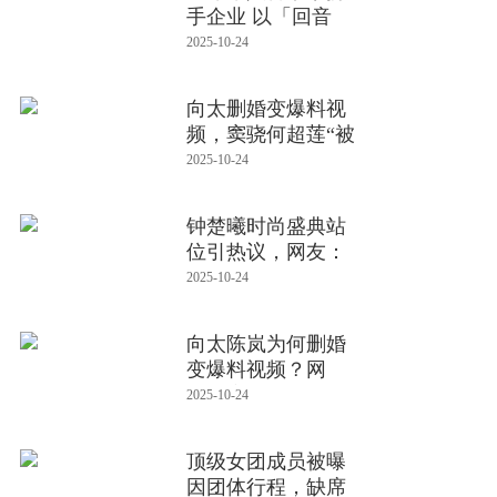
手企业 以「回音
树」打造
2025-10-24
向太删婚变爆料视
频，窦骁何超莲“被
剧本”后
2025-10-24
钟楚曦时尚盛典站
位引热议，网友：
明显就是抢
2025-10-24
向太陈岚为何删婚
变爆料视频？网
友：窦骁和何超
2025-10-24
顶级女团成员被曝
因团体行程，缺席