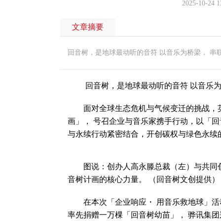
2025-10-24 1
文章摘要
回音树，是地球最动听的音符 以音乐为桥梁， 串
回音树，是地球最动听的音符 以音乐为
面对全球生态危机与气候变迁的挑战，英
画」， 号召企业与音乐家携手行动，以「回
与永续行动紧密结合，开创碳权与绿色永续
图说：创办人高永滕总裁（左）与共同创
音树计画的核心力量。 （回音树文创提供）
在本次「企业响应・ 用音乐救地球」活动
率先捐赠一万棵「回音树幼苗」， 骅讯集