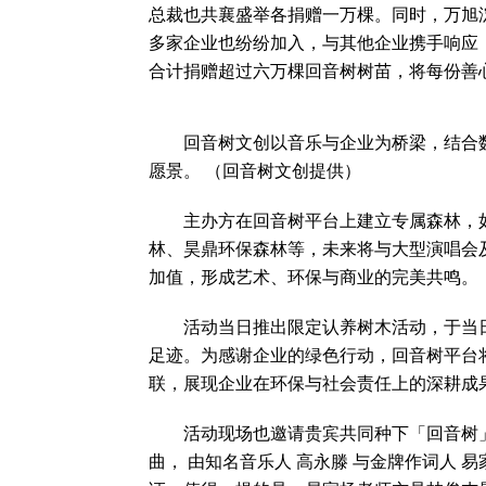
总裁也共襄盛举各捐赠一万棵。同时，万旭
多家企业也纷纷加入，与其他企业携手响应
合计捐赠超过六万棵回音树树苗，将每份善
回音树文创以音乐与企业为桥梁，结合数
愿景。 （回音树文创提供）
主办方在回音树平台上建立专属森林，如
林、昊鼎环保森林等，未来将与大型演唱会
加值，形成艺术、环保与商业的完美共鸣。
活动当日推出限定认养树木活动，于当日
足迹。为感谢企业的绿色行动，回音树平台
联，展现企业在环保与社会责任上的深耕成
活动现场也邀请贵宾共同种下「回音树」
曲， 由知名音乐人 高永滕 与金牌作词人 