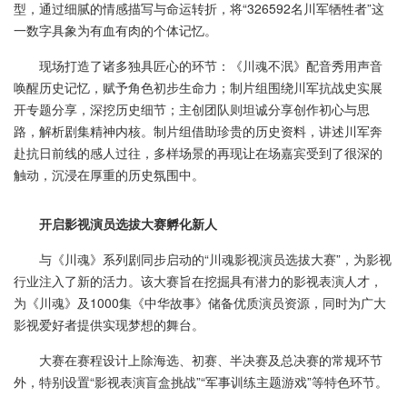
型，通过细腻的情感描写与命运转折，将“326592名川军牺牲者”这
一数字具象为有血有肉的个体记忆。
现场打造了诸多独具匠心的环节：《川魂不泯》配音秀用声音
唤醒历史记忆，赋予角色初步生命力；制片组围绕川军抗战史实展
开专题分享，深挖历史细节；主创团队则坦诚分享创作初心与思
路，解析剧集精神内核。制片组借助珍贵的历史资料，讲述川军奔
赴抗日前线的感人过往，多样场景的再现让在场嘉宾受到了很深的
触动，沉浸在厚重的历史氛围中。
开启影视演员选拔大赛孵化新人
与《川魂》系列剧同步启动的“川魂影视演员选拔大赛”，为影视
行业注入了新的活力。该大赛旨在挖掘具有潜力的影视表演人才，
为《川魂》及1000集《中华故事》储备优质演员资源，同时为广大
影视爱好者提供实现梦想的舞台。
大赛在赛程设计上除海选、初赛、半决赛及总决赛的常规环节
外，特别设置“影视表演盲盒挑战”“军事训练主题游戏”等特色环节。