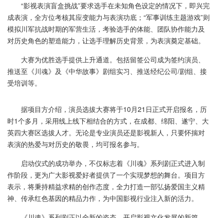
“影视表演盲盒挑战”要求选手在未知角色设定的情况下，即兴完
成表演，全方位考核其应变能力与表演功底；“军事训练主题游戏”则
模拟川军抗战时期的军营生活，考验选手的体能、团队协作能力及
对历史角色的塑造能力，让选手理解历史背景，为表演奠定基础。
大赛为优胜选手提供上升通道。包括留签公司成为签约演员、
推送至《川魂》及《中华故事》剧组实习、推送经纪公司/剧组、接
受培训等。
据项目方介绍，演员选拔大赛将于10月21日正式开启报名，历
时1个多月，采用线上线下相结合的方式，在成都、绵阳、遂宁、大
英四大赛区选拔人才。无论是专业演员还是影视新人，只要怀揣对
表演的热爱与对历史的敬畏，均可报名参与。
启动仪式的成功举办，不仅标志着《川魂》系列剧正式进入制
作阶段，更为广大影视爱好者提供了一个实现梦想的舞台。项目方
表示，将秉持精益求精的创作态度，全力打造一部弘扬爱国主义精
神、传承红色基因的精品力作，为中国影视行业注入新的活力。
《川魂》系列剧正以全新的姿态，开启影视文化发展的新篇