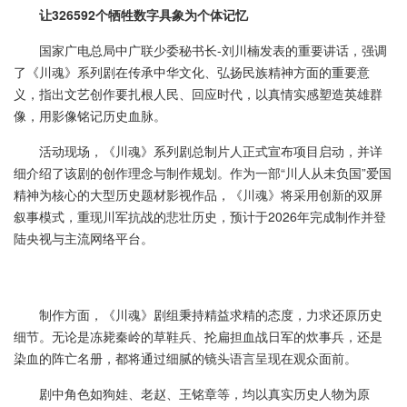
让326592个牺牲数字具象为个体记忆
国家广电总局中广联少委秘书长-刘川楠发表的重要讲话，强调
了《川魂》系列剧在传承中华文化、弘扬民族精神方面的重要意
义，指出文艺创作要扎根人民、回应时代，以真情实感塑造英雄群
像，用影像铭记历史血脉。
活动现场，《川魂》系列剧总制片人正式宣布项目启动，并详
细介绍了该剧的创作理念与制作规划。作为一部“川人从未负国”爱国
精神为核心的大型历史题材影视作品，《川魂》将采用创新的双屏
叙事模式，重现川军抗战的悲壮历史，预计于2026年完成制作并登
陆央视与主流网络平台。
制作方面，《川魂》剧组秉持精益求精的态度，力求还原历史
细节。无论是冻毙秦岭的草鞋兵、抡扁担血战日军的炊事兵，还是
染血的阵亡名册，都将通过细腻的镜头语言呈现在观众面前。
剧中角色如狗娃、老赵、王铭章等，均以真实历史人物为原