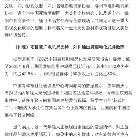
文联、四川影视联盟、四川省电影电视家协会、绵阳市电影电视家
协会、遂宁市中国死海度假区、大英县文旅协会，以及遂宁市、绵
阳市各商会企业、项目出品方代表等莅临现场，共同见证这一重大
影视文化项目的启航，标志着又一重大历史题材影视项目进入实质
性推进阶段。
《川魂》项目获广电总局支持，刘川楠出席启动仪式并致辞
据新京智库《2025中国微短剧精品化发展研究报告》显示，截
至2025年6月，我国微短剧用户规模已接近7亿，其中18-30岁为主
力（约占42.5%），同时银发群体（50岁以上）占比近30%。
中国青年报社社会调查中心与问卷网的数据显示，去年国庆，
有24.3%的年轻人录制短视频向祖国表达热爱与祝福。今年国庆阅兵
事件中，诸多年轻人向祖国表达热爱与祝福。留学生们的“花式告
白”，和国内大学生们在抖音等平台上发布的祝福，让国旗和中国红
遍布了社交网络。
显而易见，这一代年轻人正展现出更强烈的爱国情怀，对主旋
律作品的需求也更强烈了。短剧中的老年群体，对主旋律内容也有