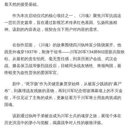
着天然的接受基础。
作为本次启动仪式的核心项目之一，《川魂》聚焦川军抗战这
一悲壮历史篇章，旨在通过影视艺术传承红色基因、弘扬民族精
神。该剧的内容表达，很契合当下用户对内容的需求。
在创作层面，《川魂》的故事围绕四川纨绔富少陈骁展开。他
因意外魂穿1937年，附身于祖爷——川军20军134师802团新兵陈铁
柱。从最初的贪生怕死、毫无责任感，到亲历淞沪会战、武汉会
战、滕县保卫战等惨烈战役后，目睹同乡战友牺牲、将领殉国，最
终蜕变为血性贲张的爱国军官。
剧中，“死字旗”作为关键意象贯穿始终，从被富少践踏的“裹尸
布”，到裹埋战友残躯的圣物，再到川军纪念馆玻璃幕墙上的不灭金
纹，不仅见证了主角的成长，更象征着万千川军将士用血肉筑成的
国魂。
该剧通过纨绔子弟被迫成为川军士兵的魂穿之旅，展现个体在
历史洪流中的渺小与觉醒，揭露战争对人性的极致淬炼。