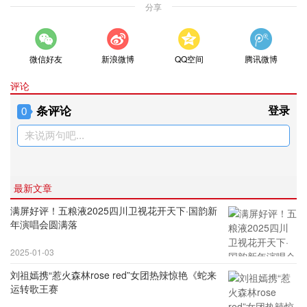
分享
微信好友
新浪微博
QQ空间
腾讯微博
评论
条评论
登录
0
来说两句吧...
最新文章
满屏好评！五粮液2025四川卫视花开天下·国韵新
年演唱会圆满落
2025-01-03
刘祖嫣携“惹火森林rose red”女团热辣惊艳《蛇来
运转歌王赛