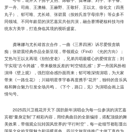
今年，花开天下携手艾热、陈硕子、龚琳娜、刘宇、李宇春、
罗一舟、司南、王澳楠、王赫野、王敬轩、王以太、徐化文（四熹
丸子）、郁可唯、尤长靖、张碧晨（按姓氏首字母排序）等众多不
同领域、不同年龄层的演艺嘉宾共创共演，融合赛博硬核科技与传
统东方美学，打造身临其境的视听盛宴。
龚琳娜与尤长靖首次合作，一曲《三界四洲》诉尽爱恨贪嗔
痴；张碧晨经典作品全新呈现，带领观众《Find》《光的方向》；
艾热与王以太再现《别怕变老》，兄弟共唱最暖心的爱情宣言；刘
宇实现“古今跨越”，带来极致反差的“时空错乱感”；罗一舟国风扮相
演绎《壁上观》，强烈宿命感扑面而来；郁可唯深情演唱，为大家
带来《一路生花》；川籍明星李宇春再度携手“花开”，独特的音乐风
格和舞台魅力引发全场共鸣，《下个，路口，见》为演唱会画上温
情句号。
2025四川卫视花开天下·国韵新年演唱会为每一位参演的演艺嘉
宾都“量身定制”了精彩内容，用经典曲目的全新编排，搭配顶级的舞
美效果，带领观众玩转国风世界的“平行时空”，每一处细节都彰显出
国风文化的无限魅力和温暖底色。四川文旅宣传推广大使丁真作为