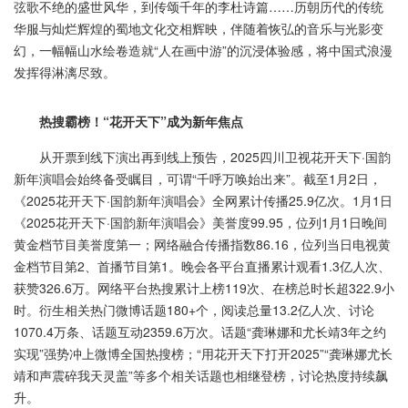
弦歌不绝的盛世风华，到传颂千年的李杜诗篇……历朝历代的传统
华服与灿烂辉煌的蜀地文化交相辉映，伴随着恢弘的音乐与光影变
幻，一幅幅山水绘卷造就“人在画中游”的沉浸体验感，将中国式浪漫
发挥得淋漓尽致。
热搜霸榜
！
“花开天下”成为新年焦点
从开票到线下演出再到线上预告，2025四川卫视花开天下·国韵
新年演唱会始终备受瞩目，可谓“千呼万唤始出来”。截至1月2日，
《2025花开天下·国韵新年演唱会》全网累计传播25.9亿次。1月1日
《2025花开天下·国韵新年演唱会》美誉度99.95，位列1月1日晚间
黄金档节目美誉度第一；网络融合传播指数86.16，位列当日电视黄
金档节目第2、首播节目第1。晚会各平台直播累计观看1.3亿人次、
获赞326.6万。网络平台热搜累计上榜119次、在榜总时长超322.9小
时。衍生相关热门微博话题180+个，阅读总量13.2亿人次、讨论
1070.4万条、话题互动2359.6万次。话题“龚琳娜和尤长靖3年之约
实现”强势冲上微博全国热搜榜；“用花开天下打开2025”“龚琳娜尤长
靖和声震碎我天灵盖”等多个相关话题也相继登榜，讨论热度持续飙
升。