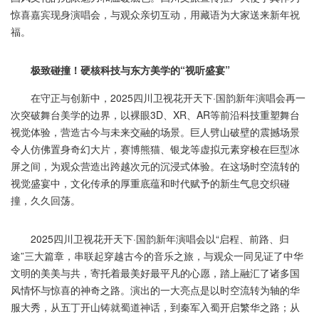
惊喜嘉宾现身演唱会，与观众亲切互动，用藏语为大家送来新年祝
福。
极致碰撞
！
硬核科技与东方美学
的
“
视听盛宴
”
在守正与创新中，2025四川卫视花开天下·国韵新年演唱会再一
次突破舞台美学的边界，以裸眼3D、XR、AR等前沿科技重塑舞台
视觉体验，营造古今与未来交融的场景。巨人劈山破壁的震撼场景
令人仿佛置身奇幻大片，赛博熊猫、银龙等虚拟元素穿梭在巨型冰
屏之间，为观众营造出跨越次元的沉浸式体验。在这场时空流转的
视觉盛宴中，文化传承的厚重底蕴和时代赋予的新生气息交织碰
撞，久久回荡。
2025四川卫视花开天下·国韵新年演唱会以“启程、前路、归
途”三大篇章，串联起穿越古今的音乐之旅，与观众一同见证了中华
文明的美美与共，寄托着最美好最平凡的心愿，踏上融汇了诸多国
风情怀与惊喜的神奇之路。演出的一大亮点是以时空流转为轴的华
服大秀，从五丁开山铸就蜀道神话，到秦军入蜀开启繁华之路；从