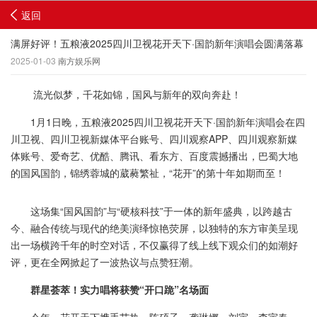
返回
满屏好评！五粮液2025四川卫视花开天下·国韵新年演唱会圆满落幕
2025-01-03
南方娱乐网
流光似梦，千花如锦，国风与新年的双向奔赴！
1月1日晚，五粮液2025四川卫视花开天下·国韵新年演唱会在四
川卫视、四川卫视新媒体平台账号、四川观察APP、四川观察新媒
体账号、爱奇艺、优酷、腾讯、看东方、百度震撼播出，巴蜀大地
的国风国韵，锦绣蓉城的葳蕤繁祉，“花开”的第十年如期而至！
这场集“国风国韵”与“硬核科技”于一体的新年盛典，以跨越古
今、融合传统与现代的绝美演绎惊艳荧屏，以独特的东方审美呈现
出一场横跨千年的时空对话，不仅赢得了线上线下观众们的如潮好
评，更在全网掀起了一波热议与点赞狂潮。
群星荟萃
！
实力唱将获赞
“开口跪”名场面