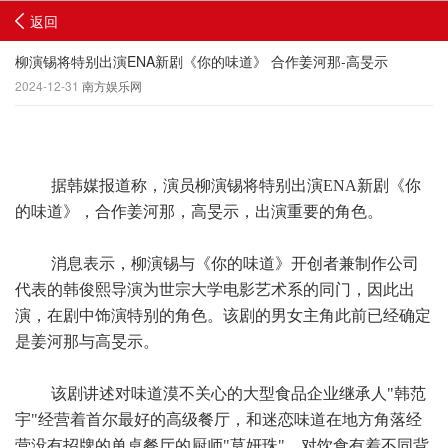
返回
柳演锡将特别出演ENA新剧《你的味道》 合作姜河那-高旻示
2024-12-31
南方娱乐网
据韩媒报道称，演员柳演锡将特别出演ENA新剧《你
的味道》，合作姜河那，高旻示，出演重要的角色。
消息表示，柳演锡与《你的味道》开创者兼制作公司
代表的韩俊熙导演为世宗大学电影艺术系的同门，因此出
演，在剧中饰演特别的角色。该剧的男女主角此前已经确定
是姜河那与高旻示。
该剧讲述对味道漠不关心的大型食品企业继承人"韩范
宇"经营着首尔最好的高级餐厅，和迷恋味道在地方角落经
营没有招牌的单桌餐厅的厨师"莫妍珠"，对饮食有着不同背