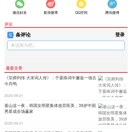
微信好友
新浪微博
QQ空间
腾讯微博
评论
条评论
登录
0
来说两句吧...
最新文章
《宗师列传·大宋词人传》：于晏殊词中邂逅一场古
今共鸣
2025-09-21
釜山这一夜，韩国女明星集体放弃医美，39岁中国
男星成全场赢家
2025-09-21