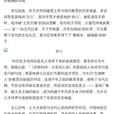
学精神的丰碑。
杏坛拓路，应天兴学的破壁之举与现代教育的历史镜鉴。若说
词章是晏殊的“文心”，那兴学育才便是他的“初心”。被贬谪应天府
时，他冲破“士庶天隔”的知识垄断，创办应天书院，力邀范仲淹执教
—— 这一“自五代以来，天下学校废，兴学自殊始”的壮举，不仅重
塑了宋代的文化生态，更为后世教育埋下了“重根本、破隔阂”的种
子。
“对历史文化特别是先人传承下来的道德规范，要坚持古为今
用、推陈出新。”《宗师列传・大宋词人传》把晏殊的人生经历与现
实巧妙勾连，将晏殊择士以实行为要的选才理念，与今日“立德树
人”的教育目标隔空对话，这场千年之前的教育革新，便有了当代注
脚。节目没有停留在复述历史，而是深挖其现实意义 —— 晏殊广教
泽，破士庶之隔的做法，成为跨越千年仍具生命力的智慧，为今日
人才培养与选拔制度提供了珍贵的历史镜鉴。
文心共鸣，士大夫风骨与当代心灵的跨时空对话。中国传统文
化的永恒价值，在于它能跨越时空，成为现代人的精神滋养。而