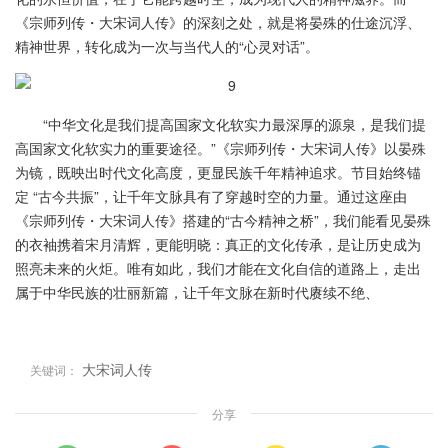
《宗师列传・大宋词人传》的深刻之处，就是将晏殊的仕途沉浮、
精神世界，转化成为一次与当代人的“心灵对话”。
“中华文化是我们提高国家文化软实力最深厚的源泉，是我们提
高国家文化软实力的重要途径。”《宗师列传・大宋词人传》以晏殊
为镜，既映出时代文化高度，更显民族千年精神追求。节目始终锚
定 “古今共振”，让千年文脉具有了穿越时空的力量。通过这座由
《宗师列传・大宋词人传》搭建的“古今精神之桥”，我们能看见晏殊
的衣袖携着宋月清辉，更能明晓：真正的文化传承，是让历史成为
照亮未来的火炬。唯有如此，我们才能在文化自信的道路上，走出
属于中华民族的壮丽新篇，让千年文脉在新时代赓续不绝、
大宋词人传
关键词：
分享