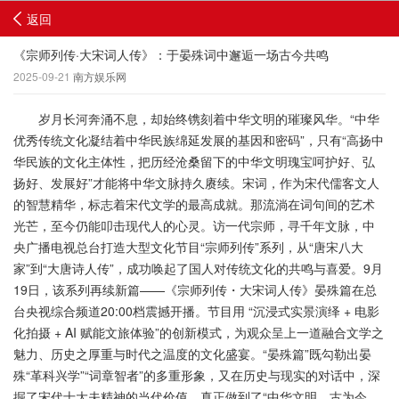
返回
《宗师列传·大宋词人传》：于晏殊词中邂逅一场古今共鸣
2025-09-21
南方娱乐网
岁月长河奔涌不息，却始终镌刻着中华文明的璀璨风华。“中华
优秀传统文化凝结着中华民族绵延发展的基因和密码”，只有“高扬中
华民族的文化主体性，把历经沧桑留下的中华文明瑰宝呵护好、弘
扬好、发展好”才能将中华文脉持久赓续。宋词，作为宋代儒客文人
的智慧精华，标志着宋代文学的最高成就。那流淌在词句间的艺术
光芒，至今仍能叩击现代人的心灵。访一代宗师，寻千年文脉，中
央广播电视总台打造大型文化节目“宗师列传”系列，从“唐宋八大
家”到“大唐诗人传”，成功唤起了国人对传统文化的共鸣与喜爱。9月
19日，该系列再续新篇——《宗师列传・大宋词人传》晏殊篇在总
台央视综合频道20:00档震撼开播。节目用 “沉浸式实景演绎 + 电影
化拍摄 + AI 赋能文旅体验”的创新模式，为观众呈上一道融合文学之
魅力、历史之厚重与时代之温度的文化盛宴。“晏殊篇”既勾勒出晏
殊“革科兴学”“词章智者”的多重形象，又在历史与现实的对话中，深
掘了宋代士大夫精神的当代价值，真正做到了“中华文明，古为今