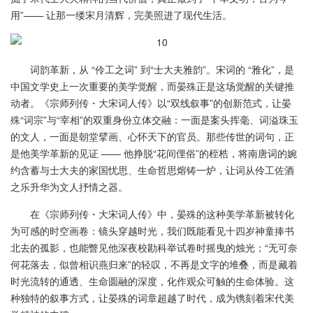
用”—— 让那一缕宋月清辉，完美照进了现代生活。
词韵革新，从 “伶工之词” 到“士大夫雅韵”。宋词的 “雅化”，是
中国文学史上一次重要的美学觉醒，而晏殊正是这场觉醒的关键推
动者。《宗师列传・大宋词人传》以“双线叙事”的创新范式，让晏
殊“词宗”与“宰相”的双重身份立体交融：一面是案头挥毫、词溢珠玉
的文人，一面是朝堂擘画、心怀天下的官员。那些传世的词句，正
是他美学革新的见证 —— 他挣脱“花间俚俗”的桎梏，将南唐词的婉
约含蓄与士大夫的家国忧思、生命哲思熔铸一炉，让词从伶工佐酒
之乐升华为文人抒情之器。
在《宗师列传・大宋词人传》中，晏殊的这种美学革新被转化
为可感的时空画卷：镜头穿越时光，我们既能看见十四岁神童捧书
北去的孤影，也能瞥见他深夜校勘科举试卷时摇曳的烛光；“无可奈
何花落去，似曾相识燕归来”的轻叹，不再是文字的堆叠，而是藏着
时光流转的通透、生命圆融的深度，化作观众可触的生命体验。这
种独特的叙事方式，让晏殊的词章超越了时代，成为镌刻着宋代美