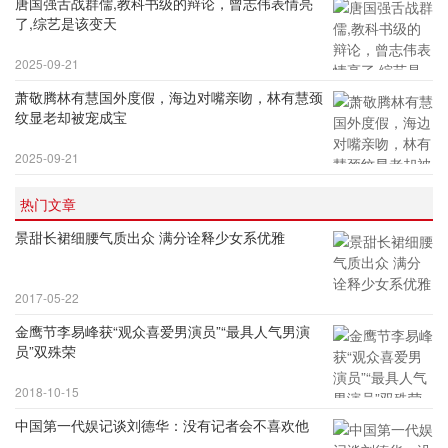
唐国强舌战群儒,教科书级的辩论，曾志伟表情亮
了,综艺是该变天
2025-09-21
萧敬腾林有慧国外度假，海边对嘴亲吻，林有慧颈
纹显老却被宠成宝
2025-09-21
热门文章
景甜长裙细腰气质出众 满分诠释少女系优雅
2017-05-22
金鹰节李易峰获“观众喜爱男演员”“最具人气男演
员”双殊荣
2018-10-15
中国第一代娱记谈刘德华：没有记者会不喜欢他