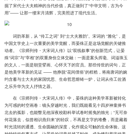
掘了宋代士大夫精神的当代价值，真正做到了“中华文明，古为今
用”—— 让那一缕宋月清辉，完美照进了现代生活。
词韵革新，从 “伶工之词” 到“士大夫雅韵”。宋词的 “雅化”，是
中国文学史上一次重要的美学觉醒，而晏殊正是这场觉醒的关键推
动者。《宗师列传・大宋词人传》以“双线叙事”的创新范式，让晏
殊“词宗”与“宰相”的双重身份立体交融：一面是案头挥毫、词溢珠玉
的文人，一面是朝堂擘画、心怀天下的官员。那些传世的词句，正
是他美学革新的见证 —— 他挣脱“花间俚俗”的桎梏，将南唐词的婉
约含蓄与士大夫的家国忧思、生命哲思熔铸一炉，让词从伶工佐酒
之乐升华为文人抒情之器。
在《宗师列传・大宋词人传》中，晏殊的这种美学革新被转化
为可感的时空画卷：镜头穿越时光，我们既能看见十四岁神童捧书
北去的孤影，也能瞥见他深夜校勘科举试卷时摇曳的烛光；“无可奈
何花落去，似曾相识燕归来”的轻叹，不再是文字的堆叠，而是藏着
时光流转的通透、生命圆融的深度，化作观众可触的生命体验。这
种独特的叙事方式，让晏殊的词章超越了时代，成为镌刻着宋代美