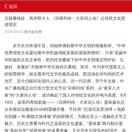
返回
文脉赓续处，风华照今人 《宗师列传・大宋词人传》让传统文化照
进现实
2025-09-22
南方娱乐网
岁月长河奔涌不息，却始终镌刻着中华文明的璀璨风华。“中华
优秀传统文化凝结着中华民族绵延发展的基因和密码”，只有“高扬中
华民族的文化主体性，把历经沧桑留下的中华文明瑰宝呵护好、弘
扬好、发展好”才能将中华文脉持久赓续。宋词，作为宋代儒客文人
的智慧精华，标志着宋代文学的最高成就。那流淌在词句间的艺术
光芒，至今仍能叩击现代人的心灵。访一代宗师，寻千年文脉，中
央广播电视总台打造大型文化节目“宗师列传”系列，从“唐宋八大
家”到“大唐诗人传”，成功唤起了国人对传统文化的共鸣与喜爱。9月
19日，该系列再续新篇——《宗师列传・大宋词人传》晏殊篇在总
台央视综合频道20:00档震撼开播。节目用 “沉浸式实景演绎 + 电影
化拍摄 + AI 赋能文旅体验”的创新模式，为观众呈上一道融合文学之
魅力、历史之厚重与时代之温度的文化盛宴。“晏殊篇”既勾勒出晏
殊“革科兴学”“词章智者”的多重形象，又在历史与现实的对话中，深