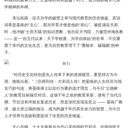
学精神的丰碑。
杏坛拓路，应天兴学的破壁之举与现代教育的历史镜鉴。若说
词章是晏殊的“文心”，那兴学育才便是他的“初心”。被贬谪应天府
时，他冲破“士庶天隔”的知识垄断，创办应天书院，力邀范仲淹执教
—— 这一“自五代以来，天下学校废，兴学自殊始”的壮举，不仅重
塑了宋代的文化生态，更为后世教育埋下了“重根本、破隔阂”的种
子。
“对历史文化特别是先人传承下来的道德规范，要坚持古为今
用、推陈出新。”《宗师列传・大宋词人传》把晏殊的人生经历与现
实巧妙勾连，将晏殊择士以实行为要的选才理念，与今日“立德树
人”的教育目标隔空对话，这场千年之前的教育革新，便有了当代注
脚。节目没有停留在复述历史，而是深挖其现实意义 —— 晏殊广教
泽，破士庶之隔的做法，成为跨越千年仍具生命力的智慧，为今日
人才培养与选拔制度提供了珍贵的历史镜鉴。
文心共鸣，士大夫风骨与当代心灵的跨时空对话。中国传统文