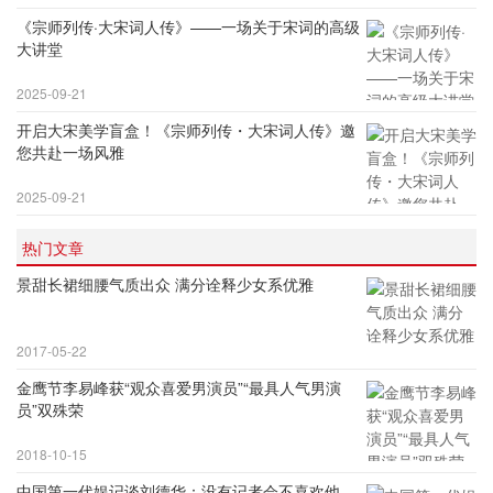
《宗师列传·大宋词人传》——一场关于宋词的高级
大讲堂
2025-09-21
开启大宋美学盲盒！《宗师列传・大宋词人传》邀
您共赴一场风雅
2025-09-21
热门文章
景甜长裙细腰气质出众 满分诠释少女系优雅
2017-05-22
金鹰节李易峰获“观众喜爱男演员”“最具人气男演
员”双殊荣
2018-10-15
中国第一代娱记谈刘德华：没有记者会不喜欢他