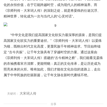
化的永恒价值，在于它能跨越时空，成为现代人的精神滋养。而
《宗师列传・大宋词人传》的深刻之处，就是将晏殊的仕途沉浮、
精神世界，转化成为一次与当代人的“心灵对话”。
“中华文化是我们提高国家文化软实力最深厚的源泉，是我们提
高国家文化软实力的重要途径。”《宗师列传・大宋词人传》以晏殊
为镜，既映出时代文化高度，更显民族千年精神追求。节目始终锚
定 “古今共振”，让千年文脉具有了穿越时空的力量。通过这座由
《宗师列传・大宋词人传》搭建的“古今精神之桥”，我们能看见晏殊
的衣袖携着宋月清辉，更能明晓：真正的文化传承，是让历史成为
照亮未来的火炬。唯有如此，我们才能在文化自信的道路上，走出
属于中华民族的壮丽新篇，让千年文脉在新时代赓续不绝。
大宋词人传
关键词：
分享