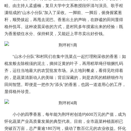
畦。由主持人孟盛楠，复旦大学中文系教授段怀清与演员、歌手程
潇组成的“山水小分队”加入了采收。一脚前、一脚后，俯身握紧葱
秆，顺势拔起，再甩去泥巴。香葱出土的声响，在静谧的田间显得
格外悦耳。这种凌晨采收的方式，是村民多年摸索出来的经验：既
为香葱锁住水分、保持鲜灵，又能赶上早市卖出好价钱。
“山水小分队”和村民们在集中洗菜点一起打理刚采收的香葱：如
梳发般去除根须的泥土，摘掉泛黄的叶子，再用稻草绳仔细捆扎码
齐，运往当地最大的农贸批发市场。从土地到餐桌，看得见吃得着
的，是蔬菜清新动人的美味；背后深藏的，则是农民的精耕细作与
田间智慧。即便是一把作为“添头”的香葱，也因一道道用心的工序，
显得格外珍贵。
小小的四季香葱，每年能为荆坪村创造约600万元的产值，成为
怀化蔬菜产业高质量发展的典型代表。目前，全市蔬菜种植面积已
突破百万亩，总产量逾180万吨，撬动了数百亿元的农业收益。怀化