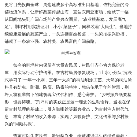
更将目光投向全球：周边建成多个高标准出口基地，依托完善的冷
链物流体系，让新鲜蔬菜跨越山海，直达东南亚市场，绘就了一幅
从田间地头到广阔市场的产业兴农图景。“农业根基稳，发展底气
足”。荆坪村用实践证明，小小“菜篮子”，同样装着“大民生”。当地持
续健康发展的蔬菜产业，一头连接百姓餐桌，一头紧扣振兴脉搏，
铺就了一条农业强、农村美、农民富的广阔前路。
如今的荆坪村内保留有大量古民居，村民们齐心协力保护老
屋，用实际行动守护传承。在古村民居修复现场，“山水小分队”沉浸
式学习了“一年一小刷，三年一大刷”的桐油刷涂工艺。天然的桐油涂
料具有防虫、防潮、防腐、防霉的特性，凭借传承千年的智慧，荆
坪人将祖辈留下的建筑瑰宝代代相传、悉心养护。 “乡村振兴既要塑
形，也要铸魂。”荆坪村的实践正是这一理念的生动诠释。当地在保
留古村肌理的基础上，引入咖啡馆等新兴业态，为古村注入时代气
息，丰富了村民的收入来源，实现了风貌保护、文化传承与乡村振
兴的“同频共振”。
查家村以生态执笔、翠冠梨兴业，绘就和谐共生的绿色画卷；