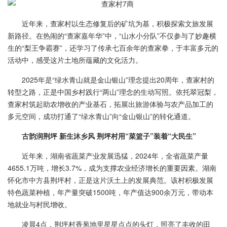
近年来，查家村以生态修复后的矿坑为基，积极探索文旅发展
新路径。在热闹的“查家嘉年华”中，“山水小分队”不仅参与了妙趣横
生的“梨王争霸赛”，还学习了传承七百余年的查家拳，于丰富多元的
活动中，感受这片土地所蕴藏的文化活力。
2025年是“绿水青山就是金山银山”理念提出20周年，查家村的
转型之路，正是中国乡村践行“两山”理念的生动写照。依托翠冠梨，
查家村筑起助农增收的产业基石，拓展出旅游体验与农产品加工的
多元空间，成功打通了“绿水青山”向“金山银山”的转化通道。
古韵润荆坪 新生沐乡风 荆坪村用“菜篮子”装着“大民生”
近年来，湖南省蔬菜产业发展迅猛，2024年，全省蔬菜产量
4655.1万吨，增长3.7%，成为支撑农业经济增长的重要因素。湖南
怀化市中方县荆坪村，正是这片沃土上的发展典范。该村积极发展
特色蔬菜种植，年产量突破1500吨，年产值达900余万元，带动本
地就业与村民增收。
凌晨4点，荆坪村香葱地里星星点点的头灯，照亮了丰收的田