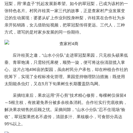
冠梨，用“果盘子”托起发展新希望。如今的翠冠梨，已成为该村的一
张特色名片。村民许桂英一家三代的故事，正是查家村产业发展变
迁的生动展现：婆婆从矿上作业到投身种梨，许桂英在合作社为乡
亲开拓销路，女儿借助短视频，把翠冠梨传得更远。三代人，三种
方式，谱写的是对家乡发展的同一份期待。
应许桂英之邀，“山水小分队”走进翠冠梨果园，只见枝头硕果低
垂、青翠饱满，只需轻托果梗，顺势一旋，便可将这份清甜揽入掌
心。这片占地496亩的梨园，虽由村民分户承包，却在种植合作社的
统筹下，实现了全程标准化管理。果园坚持物理防治措施：既使用
太阳能杀虫灯，又在5月下旬果树生长期覆盖防鸟网。
采摘结束后，果农运用“开心剪”技术精心修剪，每棵树仅保留4
～5根主枝，有效避免养分被多余枝条消耗。合作社实行兜底收购，
解决果农销售的后顾之忧。采摘间隙，“山水小分队”忍不住现场“验
收”，翠冠梨果然名不虚传，清甜多汁、果核极小，可食部分高达
95%以上。