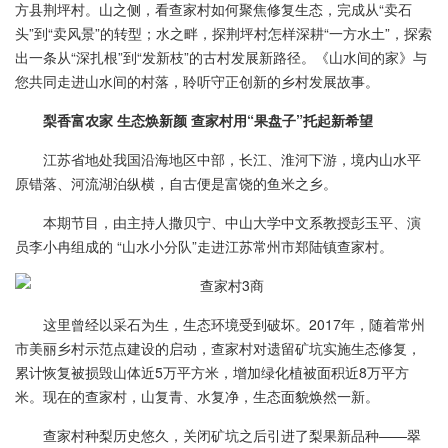
方县荆坪村。山之侧，看查家村如何聚焦修复生态，完成从“卖石
头”到“卖风景”的转型；水之畔，探荆坪村怎样深耕“一方水土”，探索
出一条从“深扎根”到“发新枝”的古村发展新路径。《山水间的家》与
您共同走进山水间的村落，聆听守正创新的乡村发展故事。
梨香富农家 生态焕新颜 查家村用“果盘子”托起新希望
江苏省地处我国沿海地区中部，长江、淮河下游，境内山水平
原错落、河流湖泊纵横，自古便是富饶的鱼米之乡。
本期节目，由主持人撒贝宁、中山大学中文系教授彭玉平、演
员李小冉组成的 “山水小分队”走进江苏常州市郑陆镇查家村。
这里曾经以采石为生，生态环境受到破坏。2017年，随着常州
市美丽乡村示范点建设的启动，查家村对遗留矿坑实施生态修复，
累计恢复被损毁山体近5万平方米，增加绿化植被面积近8万平方
米。现在的查家村，山复青、水复净，生态面貌焕然一新。
查家村种梨历史悠久，关闭矿坑之后引进了梨果新品种——翠