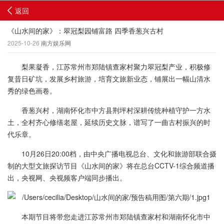
返回
《山水间的家》：翠冠梨园铺富路 四季香葱兴古村
2025-10-26
南方娱乐网
梨果凝香，江苏常州市郑陆镇查家村聚力翠冠梨产业，积极修
复昔日矿坑，发展乡村旅游，培育文旅新业态，铺展出一幅山清水
秀的绿色画卷。
香葱兴村，湖南怀化市中方县荆坪村深耕传统种植守护一方水
土，全村齐心修缮老屋，延续历史文脉，谱写了一曲古村振兴的时
代乐章。
10月26日20:00档，由中央广播电视总台、文化和旅游部联合摄
制的大型文旅探访节目《山水间的家》将在总台CCTV-1综合频道播
出，央视网、央视频客户端同步播出。
本期节目将带您走进江苏常州市郑陆镇查家村和湖南怀化市中