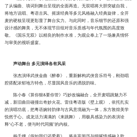
了从编曲、填词到舞台呈现的全面再造。无双唱将大胆突破自我，
将地方说唱、粤语古风、摇滚经典等多元风格融入经典旋律，全开
麦的硬核呈现更彰显了舞台实力。与此同时，音乐细节的还原和强
设计感的舞美，无不体现节目组对音乐质感与年代氛围的高度致
敬。《国乐无双》以精良的制作水准，为观众奉上了一场兼具情怀
与审美的视听盛宴。
声动舞台 多元演绎各有风采
张杰演绎武侠金曲《醉拳》，重新解构武侠音乐符号，刚劲唱
腔搭配浓郁地方特色，尽显国风音乐的洒脱韵味。
陈小春《算你狠&要你管》巧妙改编融合，全开麦唱跳魅力不
减，新旧曲目碰撞出奇妙火花。雷佳粤语版《壁上观》，依托扎实
的演唱功底，把粤语婉转韵律与古风意境融为一体，东方敦煌美学
悦然于心。成龙活力满满的《来跳舞》，用极具感染力的表演诠
释“心不老，便与时代同频”的内核。
杨千嬅《假如我们还爱着》，将丰富阅历与细腻情感融入歌