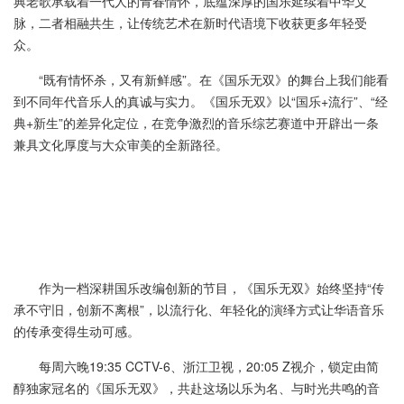
典老歌承载着一代人的青春情怀，底蕴深厚的国乐延续着中华文
脉，二者相融共生，让传统艺术在新时代语境下收获更多年轻受
众。
“既有情怀杀，又有新鲜感”。在《国乐无双》的舞台上我们能看
到不同年代音乐人的真诚与实力。《国乐无双》以“国乐+流行”、“经
典+新生”的差异化定位，在竞争激烈的音乐综艺赛道中开辟出一条
兼具文化厚度与大众审美的全新路径。
作为一档深耕国乐改编创新的节目，《国乐无双》始终坚持“传
承不守旧，创新不离根”，以流行化、年轻化的演绎方式让华语音乐
的传承变得生动可感。
每周六晚19:35 CCTV-6、浙江卫视，20:05 Z视介，锁定由简
醇独家冠名的《国乐无双》，共赴这场以乐为名、与时光共鸣的音