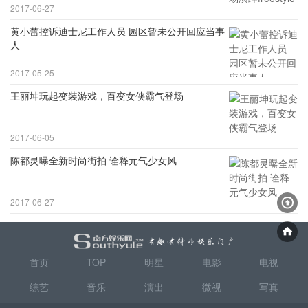
2017-06-27
黄小蕾控诉迪士尼工作人员 园区暂未公开回应当事
人
2017-05-25
王丽坤玩起变装游戏，百变女侠霸气登场
2017-06-05
陈都灵曝全新时尚街拍 诠释元气少女风
2017-06-27
首页
TOP
明星
电影
电视
综艺
音乐
演出
微视
写真