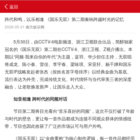
返回
跨代和鸣，以乐相逢 《国乐无双》第二期奏响跨越时光的记忆
2026-05-31
南方娱乐网
5月30日，由CCTV-6电影频道、浙江卫视联合出品，简醇独家
冠名的《国乐无双》第二期在CCTV-6、浙江卫视、Z视介播出。本
期以“同频·我来自你的年代”为主题，蓝羽、华少担任主持，无双唱
将成龙、陈小春、雷佳、李宇春、梁咏琪、宋亚轩、杨千嬅和国乐
无双IP战略发起者张杰（按姓名首字母排序）以经典金曲为基底、
流行表达为外壳，完成传统文化、时代情怀与当代审美三者的深度
融合，让老歌焕发新声，让国乐走入大众。
知音相逢 跨时代的同频对话
节目第二期将目光看向“音乐喜好的同频”，这次不仅打破了年龄
与时代的壁垒，更让每一首作品都成为连接不同观众群体的情感纽
带，节目也因此收获了广泛的市场认可与用户共鸣。
《国乐无双》以“金曲重构”为核心制作逻辑，每一首作品都经历