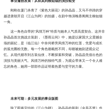
事业蓬勃发展：从林岚到柳如烟的演技蜕变
刚刚在厦门杀青了《紫色大丽花》的孙晶晶，又马不停蹄的穿
越进唐朝开启《江山为聘》的拍摄，在剧中饰演晚香阁阁主柳如烟
一角。
这一角色自带的“风情万种”特质与她本人气质高度契合。这并非
孙晶晶首次挑战古装剧，《墨雨云间》中，她是以家国大义震撼全
场的丽妃，是《临江仙》中奈何桥旁风情万种的红莲，凭爱与成长
的弧光圈粉无数。每一个角色都截然不同，却都被她刻进观众记
忆。从现代都市到古装仙侠，不断探索和突破，孙晶晶凭借出色的
演技与美丽大气、风情万种的独特气质，为观众带来又一个令人难
忘的角色，她用一部部作品证明着热爱与坚守的力量。
未来可期：多元发展的事业版图
除了即将完结的《江山为聘》，孙晶晶的新剧《金吾不禁》也