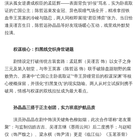
演从孤女逆袭成权臣的孟廷辉——表面背负“奸佞”骂名，实为卧底取
证的亡国公主；陈哲远束发金冠、异色双瞳气场全开，精准拿捏铁
血帝王英寡的冷峻与隐忍，两人同框即展现“君臣博弈”张力。当日恰
逢吴谨言生日，陈哲远孙晶晶等好友现场暖心互动，戏里戏外默契
拉满。
权谋核心：扫黑线交织身世谜题
剧情设定打破传统古装套路：孟廷辉（吴谨言 饰）以女子之身
三元及第入朝堂，与帝王英寡（陈哲远 饰）联手破除盘踞朝野的腐
败势力。原著中“亡国公主卧底取证”“帝王异瞳背后的权谋深渊”等核
心梗概保留，并强化“扫黑复仇”的现实隐喻。两人从对立试探到携手
破局，情感与权谋的双线拉扯成为最大看点。
孙晶晶三搭
于正
主创团，实力班底护航品质
演员孙晶晶在剧中饰演关键角色柳如烟，此次合作堪称“老友重
聚”：与监制侣皓吉吉、吴谨言继《墨雨云间》后二度携手；与赵昭
仪（饰严馥之）、梁永棋（饰尹清）更是《临江仙》《玉茗茶骨》