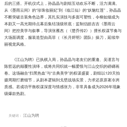
后的三搭。开机仪式上，孙晶晶与剧组互动欢乐不断，活力满满。
从《墨雨云间》的“珍珠妆丽妃”到《临江仙》的“妖魅红莲”，孙晶晶
不断突破古装角色边界，其扎实演技与多面可塑性，令柳如烟成为
本剧又一高光期待点幕后集结顶级班底：监制侣皓吉吉《墨雨云
间》把控美学与叙事，导演张雁杰（《楚乔传2》）擅长权谋节奏与
大场面调度，服装造型由高菲（《长月烬明》团队）操刀，延续华
丽视觉风格。
《江山为聘》已执棋入局，孙晶晶与老友们的重逢、吴谨言与
陈哲远的颠覆性演绎，或将共同织就一幅爱恨与江山交织的磅礴画
卷。这场融合“扫黑热血”与“古典美学”的权谋盛宴，剧组以120天拍
摄周期打磨细节，从剧本逻辑到戈壁战场实景，力求还原原著冷冽
质感。若成功平衡权谋深度与情感张力，非常具备成为2026年现象
级爆款热剧。
江山为聘
关键词：