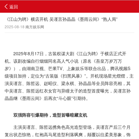
返回
《江山为聘》横店开机 吴谨言孙晶晶《墨雨云间》“熟人局”
2025-08-18
南方娱乐网
2025年8月17日，古装权谋大剧《江山为聘》于横店正式开
机。该剧改编自行烟烟同名高人气小说（原名《吾皇万岁万万
岁》），由湖南卫视、芒果TV、上象娱乐等联合出品，腾讯视频S
级项目加持，定位为“古装版《扫黑风暴》”。开机现场星光熠熠，主
演吴谨言、陈哲远、赵昭仪、梁永棋、孙晶晶等全员阵容亮相，其
中吴谨言、陈哲远红衣女官与异瞳太子的造型首度曝光，吴谨言孙
晶晶继《墨雨云间》后再次“斗心眼”引期待。
双强阵容引爆期待，造型首曝暗藏玄机
主演吴谨言、陈哲远携角色高光造型登场，吴谨言产后三个月
复出状态惊艳，红袍高马尾造型利落飒爽，颠覆以往柔美形象，饰