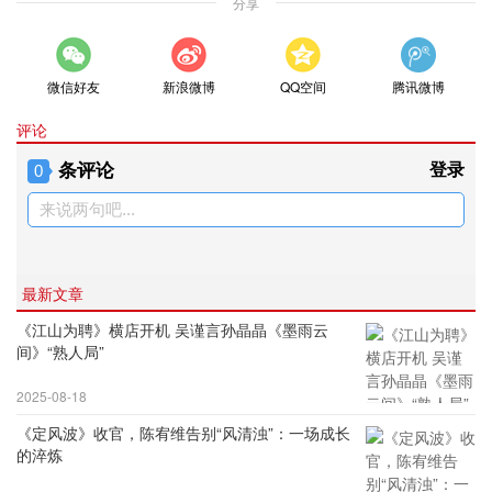
分享
微信好友
新浪微博
QQ空间
腾讯微博
评论
条评论
登录
0
来说两句吧...
最新文章
《江山为聘》横店开机 吴谨言孙晶晶《墨雨云
间》“熟人局”
2025-08-18
《定风波》收官，陈宥维告别“风清浊”：一场成长
的淬炼