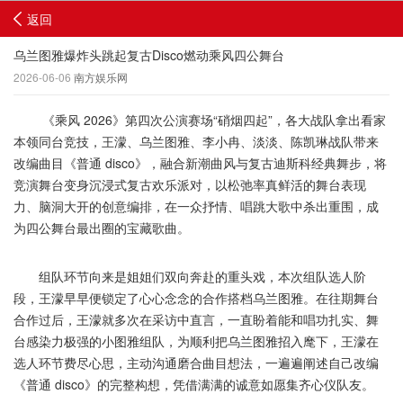
返回
乌兰图雅爆炸头跳起复古Disco燃动乘风四公舞台
2026-06-06
南方娱乐网
《乘风 2026》第四次公演赛场“硝烟四起”，各大战队拿出看家
本领同台竞技，王濛、乌兰图雅、李小冉、淡淡、陈凯琳战队带来
改编曲目《普通 disco》，融合新潮曲风与复古迪斯科经典舞步，将
竞演舞台变身沉浸式复古欢乐派对，以松弛率真鲜活的舞台表现
力、脑洞大开的创意编排，在一众抒情、唱跳大歌中杀出重围，成
为四公舞台最出圈的宝藏歌曲。
组队环节向来是姐姐们双向奔赴的重头戏，本次组队选人阶
段，王濛早早便锁定了心心念念的合作搭档乌兰图雅。在往期舞台
合作过后，王濛就多次在采访中直言，一直盼着能和唱功扎实、舞
台感染力极强的小图雅组队，为顺利把乌兰图雅招入麾下，王濛在
选人环节费尽心思，主动沟通磨合曲目想法，一遍遍阐述自己改编
《普通 disco》的完整构想，凭借满满的诚意如愿集齐心仪队友。