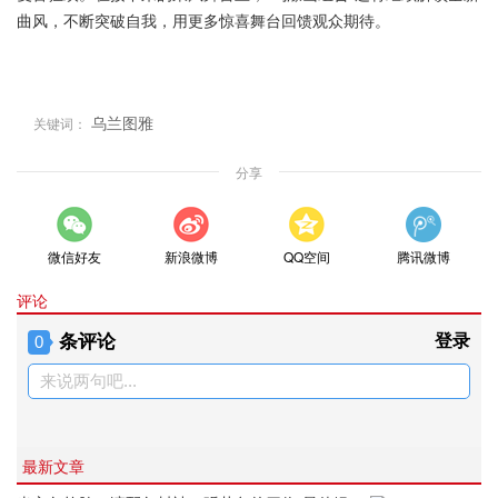
曲风，不断突破自我，用更多惊喜舞台回馈观众期待。
乌兰图雅
关键词：
分享
微信好友
新浪微博
QQ空间
腾讯微博
评论
条评论
登录
0
来说两句吧...
最新文章