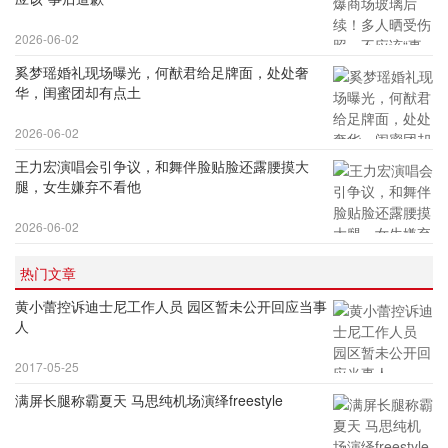
2026-06-02
奚梦瑶婚礼现场曝光，何猷君给足牌面，处处奢
华，闺蜜团却有点土
2026-06-02
王力宏演唱会引争议，和舞伴脸贴脸还露腰摸大
腿，女生嫌弃不看他
2026-06-02
热门文章
黄小蕾控诉迪士尼工作人员 园区暂未公开回应当事
人
2017-05-25
满屏长腿称霸夏天 马思纯机场演绎freestyle