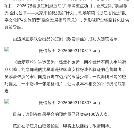
项目、2026“跟着微短剧游浙江”片单等重点项目，正式启动“浙里微
光·全民创演——大家来拍微短剧”计划，现场解读《浙江省推进“数
字文化IP+文旅消费”融合发展指导意见》，为影视IP全链路转化提供
政策导航。
由追风互娱联合出品的短剧《致爱丽丝》成功入选该名单。
《致爱丽丝》讲述因为一场意外邂逅，两个截然不同人生的宿
命纠缠，刘念饰演的沈星瑶是被家庭安排好成长轨迹的芭蕾舞者，
吴添豪饰演的宋听闻是行走在边沿的浪荡少年，一次舞团丑闻的碰
巧撞见，一个吻和一张定格相片，让两条本不相交的平行线彻底靠
近。
目前，该剧在红果平台的预约量已经突破100W人次。
该剧在浙江舟山取景拍摄，即将上线播出，敬请期待。