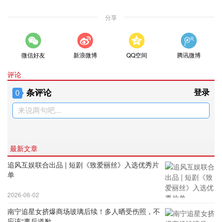
分享
微信好友
新浪微博
QQ空间
腾讯微博
评论
条评论
登录
0
来说两句吧...
最新文章
追风互娱联合出品 | 短剧《致爱丽丝》入选优秀片
单
2026-06-02
南宁追星女挤爆商场玻璃后续！多人晒受伤照，不
应该“事后道歉