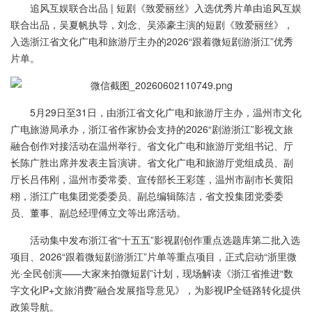
追风互娱联合出品 | 短剧《致爱丽丝》入选优秀片单由追风互娱
联合出品，吴夏帆执导，刘念、吴添豪主演的短剧《致爱丽丝》，
入选浙江省文化广电和旅游厅主办的2026“跟着微短剧游浙江”优秀
片单。
5月29日至31日，由浙江省文化广电和旅游厅主办，温州市文化
广电旅游局承办，浙江省作家协会支持的2026“剧游浙江”影视文旅
融合创作对接活动在温州举行。省文化广电和旅游厅党组书记、厅
长陈广胜出席并发表主旨演讲。省文化广电和旅游厅党组成员、副
厅长吕伟刚，温州市委常委、宣传部长王彩莲，温州市副市长黄阳
栩，浙江广电集团党委委员、副总编辑陈洁，省文投集团党委委
员、董事、副总经理傅立文等出席活动。
活动集中发布浙江省“十五五”影视剧创作重点选题库第二批入选
项目、2026“跟着微短剧游浙江”片单等重点项目，正式启动“浙里微
光·全民创演——大家来拍微短剧”计划，现场解读《浙江省推进“数
字文化IP+文旅消费”融合发展指导意见》，为影视IP全链路转化提供
政策导航。