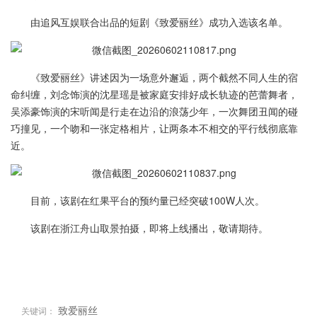
由追风互娱联合出品的短剧《致爱丽丝》成功入选该名单。
《致爱丽丝》讲述因为一场意外邂逅，两个截然不同人生的宿
命纠缠，刘念饰演的沈星瑶是被家庭安排好成长轨迹的芭蕾舞者，
吴添豪饰演的宋听闻是行走在边沿的浪荡少年，一次舞团丑闻的碰
巧撞见，一个吻和一张定格相片，让两条本不相交的平行线彻底靠
近。
目前，该剧在红果平台的预约量已经突破100W人次。
该剧在浙江舟山取景拍摄，即将上线播出，敬请期待。
致爱丽丝
关键词：