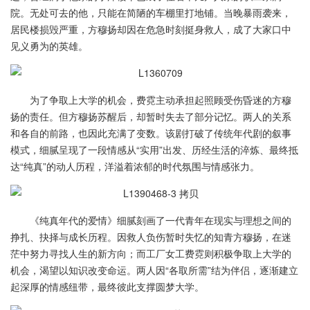
院。无处可去的他，只能在简陋的车棚里打地铺。当晚暴雨袭来，
居民楼损毁严重，方穆扬却因在危急时刻挺身救人，成了大家口中
见义勇为的英雄。
为了争取上大学的机会，费霓主动承担起照顾受伤昏迷的方穆
扬的责任。但方穆扬苏醒后，却暂时失去了部分记忆。两人的关系
和各自的前路，也因此充满了变数。该剧打破了传统年代剧的叙事
模式，细腻呈现了一段情感从“实用”出发、历经生活的淬炼、最终抵
达“纯真”的动人历程，洋溢着浓郁的时代氛围与情感张力。
《纯真年代的爱情》细腻刻画了一代青年在现实与理想之间的
挣扎、抉择与成长历程。因救人负伤暂时失忆的知青方穆扬，在迷
茫中努力寻找人生的新方向；而工厂女工费霓则积极争取上大学的
机会，渴望以知识改变命运。两人因“各取所需”结为伴侣，逐渐建立
起深厚的情感纽带，最终彼此支撑圆梦大学。