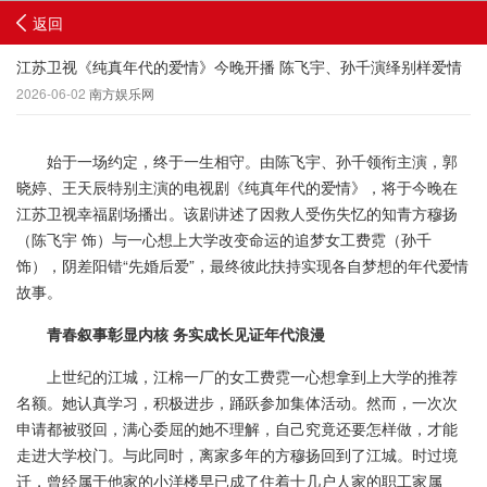
返回
江苏卫视《纯真年代的爱情》今晚开播 陈飞宇、孙千演绎别样爱情
2026-06-02
南方娱乐网
始于一场约定，终于一生相守。由陈飞宇、孙千领衔主演，郭
晓婷、王天辰特别主演的电视剧《纯真年代的爱情》，将于今晚在
江苏卫视幸福剧场播出。该剧讲述了因救人受伤失忆的知青方穆扬
（陈飞宇 饰）与一心想上大学改变命运的追梦女工费霓（孙千
饰），阴差阳错“先婚后爱”，最终彼此扶持实现各自梦想的年代爱情
故事。
青春叙事彰显内核 务实成长见证年代浪漫
上世纪的江城，江棉一厂的女工费霓一心想拿到上大学的推荐
名额。她认真学习，积极进步，踊跃参加集体活动。然而，一次次
申请都被驳回，满心委屈的她不理解，自己究竟还要怎样做，才能
走进大学校门。与此同时，离家多年的方穆扬回到了江城。时过境
迁，曾经属于他家的小洋楼早已成了住着十几户人家的职工家属