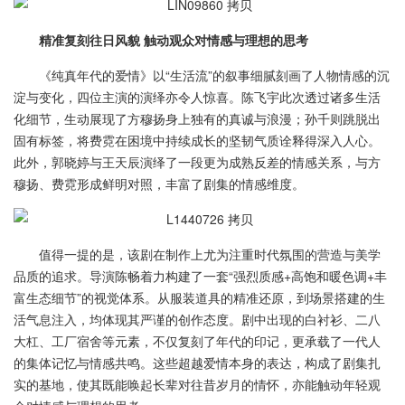
精准复刻往日风貌 触动观众对情感与理想的思考
《纯真年代的爱情》以“生活流”的叙事细腻刻画了人物情感的沉
淀与变化，四位主演的演绎亦令人惊喜。陈飞宇此次透过诸多生活
化细节，生动展现了方穆扬身上独有的真诚与浪漫；孙千则跳脱出
固有标签，将费霓在困境中持续成长的坚韧气质诠释得深入人心。
此外，郭晓婷与王天辰演绎了一段更为成熟反差的情感关系，与方
穆扬、费霓形成鲜明对照，丰富了剧集的情感维度。
值得一提的是，该剧在制作上尤为注重时代氛围的营造与美学
品质的追求。导演陈畅着力构建了一套“强烈质感+高饱和暖色调+丰
富生态细节”的视觉体系。从服装道具的精准还原，到场景搭建的生
活气息注入，均体现其严谨的创作态度。剧中出现的白衬衫、二八
大杠、工厂宿舍等元素，不仅复刻了年代的印记，更承载了一代人
的集体记忆与情感共鸣。这些超越爱情本身的表达，构成了剧集扎
实的基地，使其既能唤起长辈对往昔岁月的情怀，亦能触动年轻观