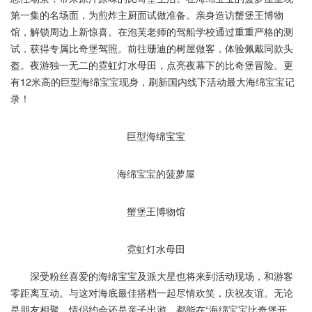
第一集的名场面，为煎炸主厨面试做准备。亲身造访蟹堡王博物
馆，解锁周边上新惊喜。在泡芙老师的驾船学校通过重重严格的测
试，获得专属比奇堡驾照。前往珊迪的树屋做客，体验佩戴同款头
盔。夜游独一无二的霓虹灯水母田，点亮夜幕下的比奇堡冒险。更
有12米高的巨型海绵宝宝现身，刷新国内线下活动最大海绵宝宝记
录！
巨型海绵宝宝
海绵宝宝的菠萝屋
蟹堡王博物馆
霓虹灯水母田
深受粉丝喜爱的海绵宝宝及派大星也将来到活动现场，和游客
零距离互动。与这对海底最佳搭档一起尽情欢笑，庆祝友谊。无论
是朋友相聚、情侣约会还是亲子出游，都能在“海绵宝宝比奇堡开