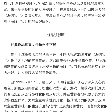
喵TV打造特别观影区, 将派对白天的嗨玩体验延续到夜晚的温馨相
聚。来一场傍晚时分的草坪观影会，在夏夜晚风下一起回顾经典的
《海绵宝宝》剧集及电影，重温百看不厌的那一幕，唤醒第一次观
看《海绵宝宝》时的美好回忆。
优酷观影区
经典
作品
常青
，
快乐
永不下线
作为全球高知名度的动画角色，刚刚庆祝过25周年的《海绵宝
宝》是当之无愧的常青作品。这部由史蒂芬·海伦伯格创作、尼克乐
恩制作的动画剧集讲述了乐观积极的海绵宝宝与他海底的朋友们充
满乐趣、让人捧腹大笑的冒险故事。
自1999年7月17日开播以来，《海绵宝宝》创造了深入人心的
角色，剧集及电影作品，衍生出消费产品、游戏、荣获戏剧托尼奖
的百老汇音乐剧等多样化的娱乐形式，并在世界各地积累了庞大的
忠实粉丝群体。海绵宝宝标志性的形象，极具感染力的笑声以及海
绵宝宝世界独有的生活态度与“哲学”已成为跨越世代、语言和文化的