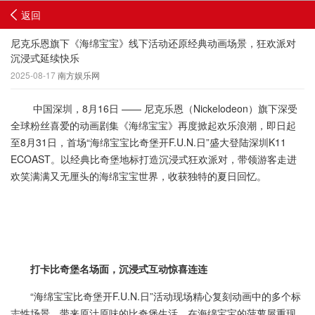
返回
尼克乐恩旗下《海绵宝宝》线下活动还原经典动画场景，狂欢派对
沉浸式延续快乐
2025-08-17
南方娱乐网
中国深圳，8月16日 —— 尼克乐恩（Nickelodeon）旗下深受
全球粉丝喜爱的动画剧集《海绵宝宝》再度掀起欢乐浪潮，即日起
至8月31日，首场“海绵宝宝比奇堡开F.U.N.日”盛大登陆深圳K11
ECOAST。以经典比奇堡地标打造沉浸式狂欢派对，带领游客走进
欢笑满满又无厘头的海绵宝宝世界，收获独特的夏日回忆。
打卡比奇堡名场面
，
沉浸式
互动
惊喜连
连
“海绵宝宝比奇堡开F.U.N.日”活动现场精心复刻动画中的多个标
志性场景，带来原汁原味的比奇堡生活。在海绵宝宝的菠萝屋重现