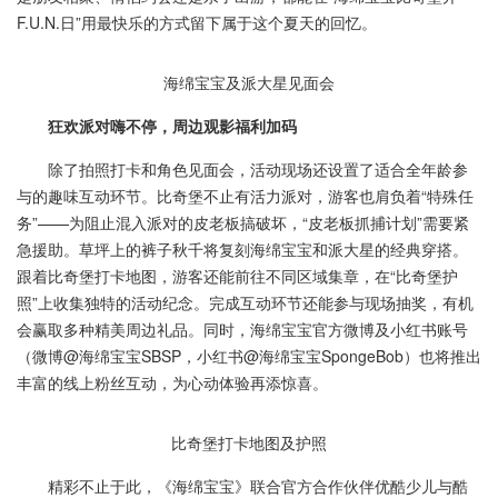
F.U.N.日”用最快乐的方式留下属于这个夏天的回忆。
海绵宝宝及派大星见面会
狂欢
派对
嗨
不停
，周边
观影
福利
加码
除了拍照打卡和角色见面会，活动现场还设置了适合全年龄参
与的趣味互动环节。比奇堡不止有活力派对，游客也肩负着“特殊任
务”——为阻止混入派对的皮老板搞破坏，“皮老板抓捕计划”需要紧
急援助。草坪上的裤子秋千将复刻海绵宝宝和派大星的经典穿搭。
跟着比奇堡打卡地图，游客还能前往不同区域集章，在“比奇堡护
照”上收集独特的活动纪念。完成互动环节还能参与现场抽奖，有机
会赢取多种精美周边礼品。同时，海绵宝宝官方微博及小红书账号
（微博@海绵宝宝SBSP，小红书@海绵宝宝SpongeBob）也将推出
丰富的线上粉丝互动，为心动体验再添惊喜。
比奇堡打卡地图及护照
精彩不止于此，《海绵宝宝》联合官方合作伙伴优酷少儿与酷