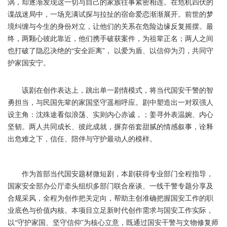
涡，却逐渐发现这一切与自己的家族往事紧密相连。在危机四伏的
谍战迷局中，一场充满试探与拉扯的宿命爱恋渐渐展开。前世的梦
境纠缠与今生的身份对立，让他们的关系在危险边缘反复摇摆。最
终，两颗心彼此靠近，他们携手破获案件，为祖辈正名；两人之间
也打破了隐忍决绝的“安全距离”， 以爱为盾、以信仰为刃，共同守
护家国安宁。
该剧在创作表达上，跳出单一剧情模式，将当代国安干警的智
勇担当，与民国先辈的家国坚守遥相呼应。剧中塑造出一对双强人
设主角：沈殊途看似浪荡、实则内心赤诚，；姜寻外表温婉、内心
坚韧。两人共同成长、彼此成就，摒弃俗套甜腻的情感叙事，诠释
出危难之下，信任、陪伴与守护最动人的模样。
作为首部当代国安题材微短剧，本剧获得专业部门全程指导，
国家安全部办公厅牵头组织多部门联合座谈、一线干警专题分享及
合规采风，全程为创作把关定向，帮助主创准确把握国安工作的职
业底色与价值内核。本项目立足新时代创作需求与国安工作实际，
以“守护家国、坚守信仰”为核心立意，既通过国安干警与文物修复师