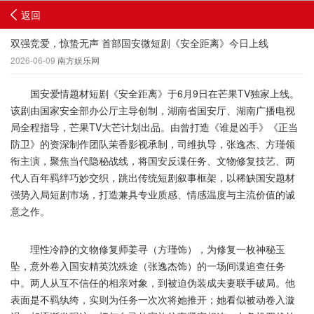
返回
双强竞爱，惊蛰无声 首部国安微短剧《安全距离》今日上线
2026-06-09
南方娱乐网
国安爱情题材短剧《安全距离》于6月9日在芒果TV独家上线。
该剧由国家安全部办公厅主导创制，湖南省国安厅、湖南广播电视
局全程指导，芒果TV大芒计划出品。由曾打造《谁是凶手》《正当
防卫》的资深制作团队茉香影视承制，司维执导，张逸杰、方瑾领
衔主演，聚焦当代隐秘战线，将国安反谍任务、文物修复技艺、两
代人百年羁绊巧妙交织，跳出传统短剧叙事框架，以稀缺国安题材
强势入局短剧市场，打造兼具专业质感、情感温度与主流价值的诚
意之作。
理性冷静的文物修复师姜寻（方瑾饰），为修复一枚神秘玉
坠，意外卷入国安精英沈殊途（张逸杰饰）的一场间谍追查任务
中。两人从互不信任的相亲对象，到被迫伪装成夫妻联手破局。他
表面是不羁纨绔，实则为任务一次次将她推开；她看似被动卷入漩