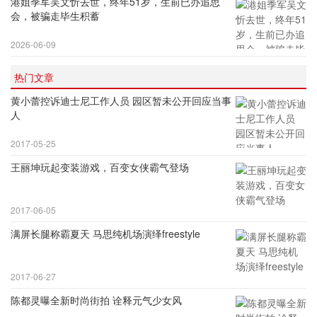
港姐季军吴文忻去世，终年51岁，生前已办追思
会，被骗走毕生积蓄
2026-06-09
热门文章
黄小蕾控诉迪士尼工作人员 园区暂未公开回应当事
人
2017-05-25
王丽坤玩起变装游戏，百变女侠霸气登场
2017-06-05
满屏长腿称霸夏天 马思纯机场演绎freestyle
2017-06-27
陈都灵曝全新时尚街拍 诠释元气少女风