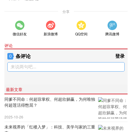
分享
微信好友
新浪微博
QQ空间
腾讯微博
评论
条评论
登录
0
来说两句吧...
最新文章
同爹不同命：何超琼掌权、何超欣躺赢，为何唯独
何超莲活得憋屈？
2025-10-26
未来视界的「红楼入梦」：科技、美学与家的三重