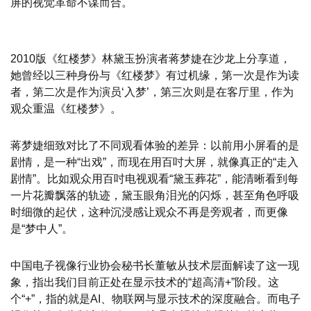
屏的视觉革命不谋而合。
2010版《红楼梦》林黛玉扮演者蒋梦婕在沙龙上分享道，
她曾经以三种身份与《红楼梦》有过机缘，第一次是作为读
者，第二次是作为演员‘入梦’，第三次则是在客厅里，作为
观众重温《红楼梦》。
蒋梦婕细致对比了不同观看体验的差异：以前用小屏看的是
剧情，是一种“出戏”，而现在用百吋大屏，就像真正的“走入
剧情”。比如观众用百吋电视观看“黛玉葬花”，能清晰看到每
一片花瓣飘落的轨迹，黛玉眼角泪光的闪烁，甚至角色呼吸
时细微的起伏，这种沉浸感让观众不再是旁观者，而更像
是“梦中人”。
中国电子视像行业协会秘书长董敏从技术层面解读了这一现
象，指出我们目前正处在显示技术的“超高清+”阶段。这
个“+”，指的就是AI、物联网与显示技术的深度融合。而电子