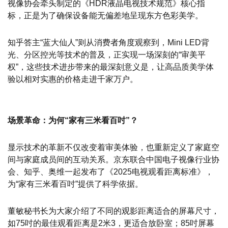
视像协会牵头制定的《HDR液晶电视技术规范》核心指
标，正是为了确保设备能无偏差地呈现东方色彩美学。
知乎答主“蓝大仙人”则从消费者角度观察到，Mini LED背
光、分区控光等技术的普及，正实现一场深刻的“审美平
权”，这些技术进步带来的最深刻意义是，让高品质美学体
验以相对实惠的价格走进千家万户。
场景革命：为何“家有三米看百吋”？
显示技术的革新不仅改变着审美体验，也重新定义了家庭空
间与家庭成员间的互动关系。京东联合中国电子视像行业协
会、知乎、奥维一起发布了《2025电视观看距离标准》，
为“家有三米看百吋”提供了科学依据。
董敏秘书长为大家介绍了不同的观影距离适合的屏幕尺寸，
如75吋的最佳观看距离是2米3，更适合放卧室；85吋屏幕