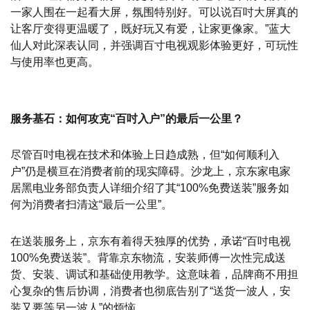
一家人围在一起看大屏，氛围特别好。可以说百吋大屏真的
让客厅变得更温暖了，既好玩又有爱，让家更像家。”蓝大
仙人对此深表认同，并强调百寸电视观影体验更好，可玩性
与使用率也更高。
服务基石：如何攻克“百吋入户”的最后一公里？
尽管百吋电视在技术和体验上日趋成熟，但“如何顺利入
户”仍是横亘在消费者前的现实障碍。沙龙上，京东家电家
居黑电业务部负责人详细介绍了其“100%免费送装”服务如
何为消费者扫清这“最后一公里”。
在送装服务上，京东有着得天独厚的优势，承诺“百吋电视
100%免费送装”。背靠京东物流，安装师傅一次性完成送
货、安装、调试和基础使用教学。这意味着，品牌商不用担
心复杂的售后协调，消费者也彻底告别了“送货一波人，安
装又要等另一波人”的烦恼。