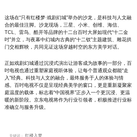
这场在“只有红楼梦·戏剧幻城”举办的沙龙，是科技与人文融
合的最佳注脚。沙龙现场，三星、小米、创维、海信、
TCL、雷鸟、酷开等品牌的十二台百吋大屏如现代“十二金
吋”并立，与夜幕中幻城内古典的“十二钗”主题建筑、雕花拱
门交相辉映，共同见证这场穿越时空的东方美学对话。
正如戏剧幻城通过沉浸式演出让游客成为故事的一部分，百
吋电视也通过重塑家庭视听体验，让每个普通观众都能“走
入”经典。科技与人文的融合，最终服务于人的体验与情
感。百吋电视不仅是呈现经典美学的窗口，更是重新凝聚家
庭温度的载体，标志着“中国视界”正步入一个更沉浸、更温
暖的新阶段。京东电视将作为行业引领者，积极推进行业标
准确立与服务升级。
红楼入梦
关键词：