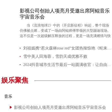
影视公司创始人项亮月受邀出席阿鲲音乐
宇宙音乐会
当《流浪地球2》中的《开启新征程》响起，整个现场
全昭旻暌违一年重返《Running Man》，与新老成员
柳演锡将特别
仿佛被点燃，变成了一场由阿鲲师傅带领的大型蹦迪现场。
这不仅是一次超级解压释放的过程，更是一场充满燃情与快
乐的音乐之
刘祖嫣携“惹火森林rose red”女团热辣惊艳《蛇来运转歌王赛》
雪中美人田海蓉，雪韵天成优雅不败
《问星星吧》将播 李敏镐-孔晓振合体出演综艺节
《第39届金唱片奖》爲了追悼
2024抖音城市生活节最后一站圆满收官：让自由和热爱的碰撞，在哈尔滨
娱乐聚焦
音乐
影视公司创始人项亮月受邀出席阿鲲音乐宇宙音乐会