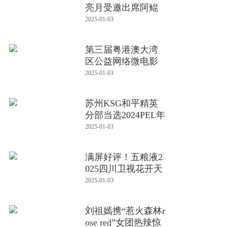
亮月受邀出席阿鲲
音乐宇宙
2025-01-03
第三届粤港澳大湾
区公益网络微电影
大赛在深
2025-01-03
苏州KSG和平精英
分部当选2024PEL年
度飞跃俱
2025-01-03
满屏好评！五粮液2
025四川卫视花开天
下·国韵
2025-01-03
刘祖嫣携“惹火森林r
ose red”女团热辣惊