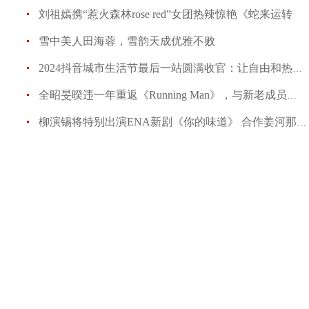
刘祖嫣携“惹火森林rose red”女团热辣惊艳《蛇来运转
雪中美人田海蓉，雪韵天成优雅不败
2024抖音城市生活节最后一站圆满收官：让自由和热爱的碰
全昭旻暌违一年重返《Running Man》，与新老成员爆笑重
柳演锡将特别出演ENA新剧《你的味道》 合作姜河那-高