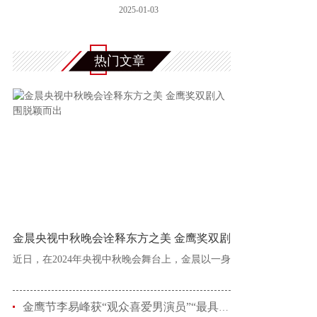
艳
2025-01-03
热门文章
金晨央视中秋晚会诠释东方之美 金鹰奖双剧
近日，在2024年央视中秋晚会舞台上，金晨以一身
金鹰节李易峰获“观众喜爱男演员”“最具人气男演