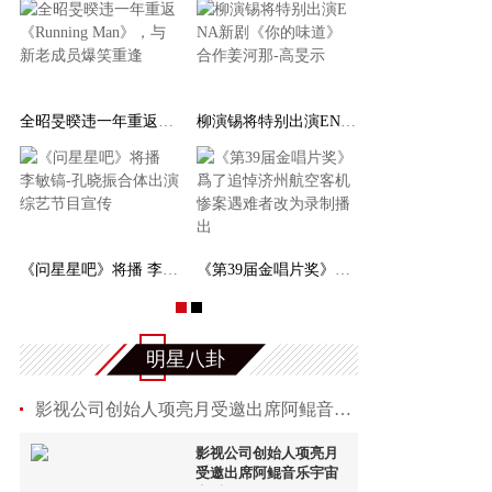
出演ENA新剧《你的味道》 合作姜河
SM遭批职场霸凌！歌谣祭特别舞台aespa独缺宁宁
李栋旭主演的《杀手的购物中心》第二季确定制作
济州航空客机惨案遇
今年第四季度平均韩元对美元汇率逼近1400韩元
李浚赫&韩志旼《我的完美秘书》制作发表会因济
明星八卦
影视公司创始人项亮月受邀出席阿鲲音乐宇宙音乐
影视公司创始人项亮月
受邀出席阿鲲音乐宇宙