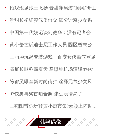
拍戏现场沙土飞扬 景甜穿男装“顶风”开工
景甜长裙细腰气质出众 满分诠释少女系优雅
中国第一代娱记谈刘德华：没有记者会不喜欢他
黄小蕾控诉迪士尼工作人员 园区暂未公开回应当事
王丽坤玩起变装游戏，百变女侠霸气登场
满屏长腿称霸夏天 马思纯机场演绎freestyle
陈都灵曝全新时尚街拍 诠释元气少女风
07快男再聚首晒合照 张远表情亮了
王燕阳带你玩转黄小厨市集!素颜上阵助力嫣然天使
何润东夏日写真魅力多变 黑色蕾丝透视西装性感吸
韩娱偶像