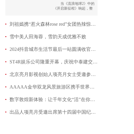
音乐
当《流浪地球2》中的
《开启新征程》响起，整
个现场仿佛被点燃，变成
了一场由阿鲲师傅带领的
大型蹦迪现场。这不仅是
刘祖嫣携“惹火森林rose red”女团热辣惊艳《蛇
一次超级解压释放的过
程，更是一场充满燃情与
雪中美人田海蓉，雪韵天成优雅不败
快乐的音乐之
2024抖音城市生活节最后一站圆满收官：让自由和热
ST4R娱乐公司隆重开幕，庆祝中泰建交50周年
北京亮月影视创始人项亮月女士受邀参加东北大学
AAAAA金华双龙风景旅游区携手世界旅游小姐，共绘
数字敦煌新体验：让千年文化“活”在你我之间
出品人项亮月受邀出席第十四届中国纪录片学院奖