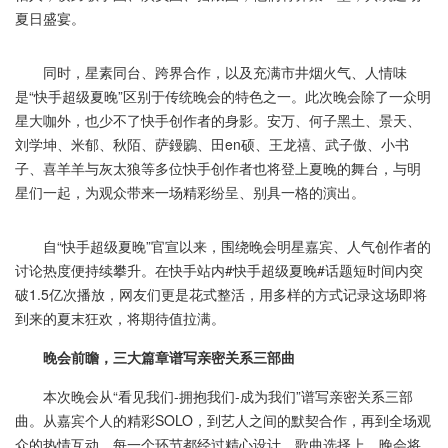
夏日盛宴。
同时，星素同台、跨界合作，以及充满市井烟火气、人情味
是“快手超级夏晚”区别于传统晚会的特色之一。此次晚会除了一众明
星大咖外，也少不了快手创作者的身影。安万、何子黑土、景天、
刘学坤、米郁、秋陌、萨鏝鷵、田en硕、王龙禧、武子傲、小书
子、喜羊羊与灰太狼等多位快手创作者也将登上夏晚的舞台，与明
星们一起，为观众带来一场精彩纷呈、别具一格的演出。
自“快手超级夏晚”官宣以来，围绕晚会明星嘉宾、人气创作者的
讨论热度便持续攀升。在快手站内#快手超级夏晚#话题短时间内突
破1.5亿次播放，网友们更是花式整活，用多样的方式记录这场即将
到来的夏末狂欢，将期待值拉满。
晚会前瞻，三大篇章谱写亲密关系三部曲
本次晚会从“看见我们-拥抱我们-成为我们”谱写亲密关系三部
曲。从嘉宾个人的精彩SOLO，到艺人之间的默契合作，再到全场观
众的热情互动，每一个环节都经过精心设计。歌曲选择上，晚会将