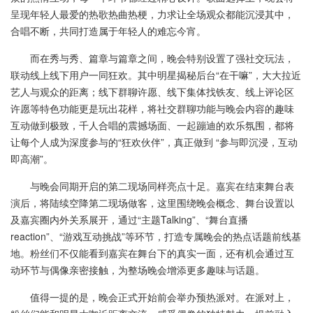
呈现年轻人最爱的热歌热曲热梗，力求让全场观众都能沉浸其中，
合唱不断，共同打造属于年轻人的难忘今宵。
而在秀与秀、篇章与篇章之间，晚会特别设置了强社交玩法，
联动线上线下用户一同狂欢。其中明星揭秘后台“在干嘛”，大大拉近
艺人与观众的距离；线下群聊许愿、线下集体找铁友、线上评论区
许愿等特色功能更是玩出花样，将社交群聊功能与晚会内容的趣味
互动做到极致，千人合唱的震撼场面、一起蹦迪的欢乐氛围，都将
让每个人成为深度参与的“狂欢伙伴”，真正做到 “参与即沉浸，互动
即高潮”。
与晚会同期开启的第二现场同样亮点十足。嘉宾在结束舞台表
演后，将陆续空降第二现场做客，这里围绕晚会概念、舞台设置以
及嘉宾圈内外关系展开，通过“主题Talking”、“舞台直播
reaction”、“游戏互动挑战”等环节，打造专属晚会的热点话题前线基
地。粉丝们不仅能看到嘉宾在舞台下的真实一面，还有机会通过互
动环节与偶像亲密接触，为整场晚会增添更多趣味与话题。
值得一提的是，晚会正式开始前会举办预热派对。在派对上，