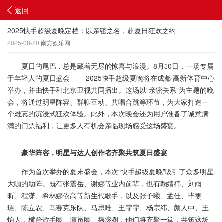
返回
2025快手超级夏晚定档：以亲密之名，赴夏日狂欢之约
2025-08-20
南方娱乐网
夏日的尾巴，总是藏着无尽的惊喜与浪漫。8月30日，一场专属
于年轻人的夏日盛会 ——2025快手超级夏晚将在成都·高新体育中心
举办，并由快手和北京卫视共同播出。这场以“亲密关系”为主题的晚
会，将通过明星阵容、群聊互动、共唱合跳等环节，为大家打造一
个难忘的沉浸式狂欢体验。此外，本次晚会还为用户准备了诚意满
满的门票福利，让更多人有机会亲临现场感受这场盛宴。
豪华阵容，明星与达人创作者齐聚共筑夏日盛宴
作为首次举办的夏末盛会，本次“快手超级夏晚”吸引了众多明星
大咖的助阵。既有张震岳、谢娜等业内前辈，也有鞠婧祎、刘雨
昕、程潇、希林娜依高等新生代歌手，以及张予曦、孟佳、毕雯
珺、陈立农、马赛克乐队、马思唯、王霏霏、杨宗纬、颜人中、王
怡人，横跨歌手圈、演员圈、摇滚圈，他们将齐聚一堂，共筑这场