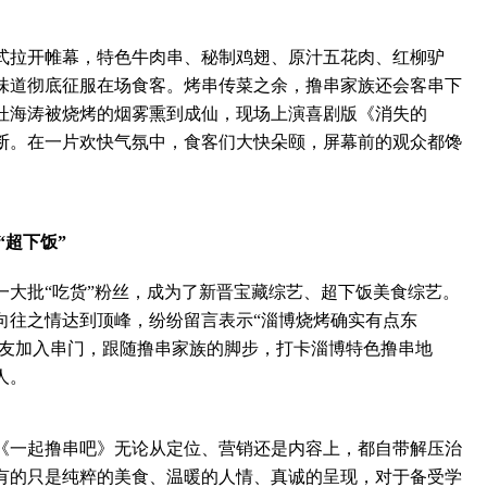
拉开帷幕，特色牛肉串、秘制鸡翅、原汁五花肉、红柳驴
味道彻底征服在场食客。烤串传菜之余，撸串家族还会客串下
杜海涛被烧烤的烟雾熏到成仙，现场上演喜剧版《消失的
断。在一片欢快气氛中，食客们大快朵颐，屏幕前的观众都馋
“超下饭”
批“吃货”粉丝，成为了新晋宝藏综艺、超下饭美食综艺。
向往之情达到顶峰，纷纷留言表示“淄博烧烤确实有点东
网友加入串门，跟随撸串家族的脚步，打卡淄博特色撸串地
人。
一起撸串吧》无论从定位、营销还是内容上，都自带解压治
有的只是纯粹的美食、温暖的人情、真诚的呈现，对于备受学