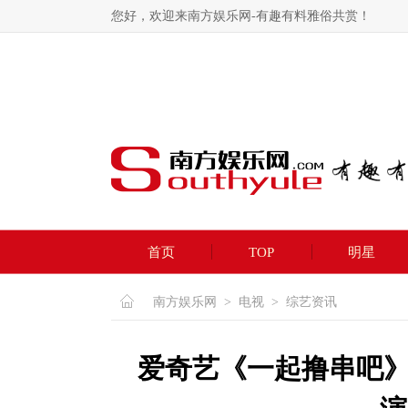
您好，欢迎来南方娱乐网-有趣有料雅俗共赏！
首页
TOP
明星
南方娱乐网
>
电视
>
综艺资讯
爱奇艺《一起撸串吧》