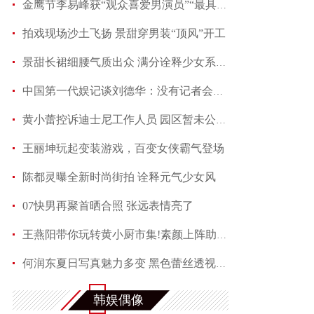
金鹰节李易峰获“观众喜爱男演员”“最具人气男演
拍戏现场沙土飞扬 景甜穿男装“顶风”开工
景甜长裙细腰气质出众 满分诠释少女系优雅
中国第一代娱记谈刘德华：没有记者会不喜欢他
黄小蕾控诉迪士尼工作人员 园区暂未公开回应当事
王丽坤玩起变装游戏，百变女侠霸气登场
陈都灵曝全新时尚街拍 诠释元气少女风
07快男再聚首晒合照 张远表情亮了
王燕阳带你玩转黄小厨市集!素颜上阵助力嫣然天使
何润东夏日写真魅力多变 黑色蕾丝透视西装性感吸
满屏长腿称霸夏天 马思纯机场演绎freestyle
韩娱偶像