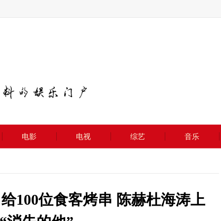
电影
电视
综艺
音乐
给100位食客烤串 陈赫杜海涛上