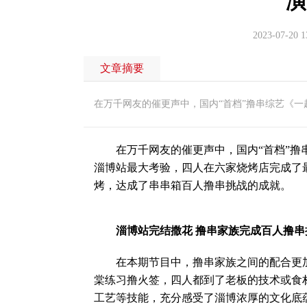
演
2023-07-20 1
文章摘要
在万千网友的催更声中，国内“首档”撸串综艺《
在万千网友的催更声中，国内“首档”撸串
淄博站最大考验，四人在六家烧烤店完成了最
烤，达成了串串箱百人撸串挑战的成就。
淄博站完结撒花 撸串家族完成百人撸串
在本期节目中，撸串家族之间的配合更加
棠练习撸火签，四人都到了老板的技术或食
工艺等技能，充分感受了淄博浓厚的文化底