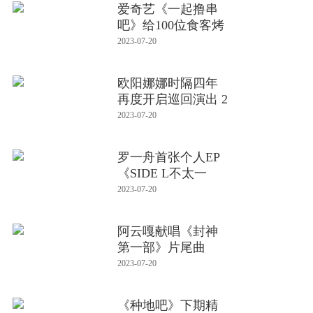
爱奇艺《一起撸串
吧》给100位食客烤
串 陈赫
2023-07-20
欧阳娜娜时隔四年
再度开启巡回演出 2
023巡
2023-07-20
罗一舟首张个人EP
《SIDE L不太一
样》正式上
2023-07-20
阿云嘎献唱《封神
第一部》片尾曲
《少年赋》
2023-07-20
《种地吧》下期精