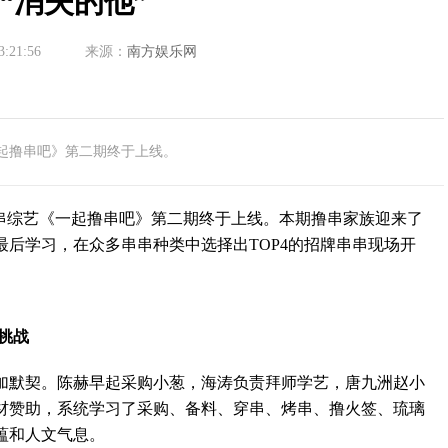
“消失的他”
3:21:56
来源：
南方娱乐网
一起撸串吧》第二期终于上线。
综艺《一起撸串吧》第二期终于上线。本期撸串家族迎来了
后学习，在众多串串种类中选择出TOP4的招牌串串现场开
挑战
默契。陈赫早起采购小葱，海涛负责拜师学艺，唐九洲赵小
材赞助，系统学习了采购、备料、穿串、烤串、撸火签、琉璃
蕴和人文气息。