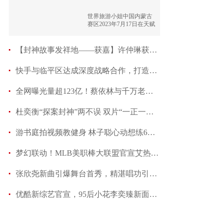
世界旅游小姐中国内蒙古
赛区2023年7月17日在天赋
盛宴宴会城举办隆重的新
闻发布会。
【封神故事发祥地——获嘉】许仲琳获嘉著《封神
快手与临平区达成深度战略合作，打造微短剧产业新
全网曝光量超123亿！蔡依林与千万老铁在大合唱中
杜奕衡“探案封神”两不误 双片“一正一邪”霸
游书庭拍视频教健身 林子聪心动想练6块肌
梦幻联动！MLB美职棒大联盟官宣艾热AIR担任MLB全
张欣尧新曲引爆舞台首秀，精湛唱功引爆视听盛宴
优酷新综艺官宣，95后小花李奕臻新面孔抢镜