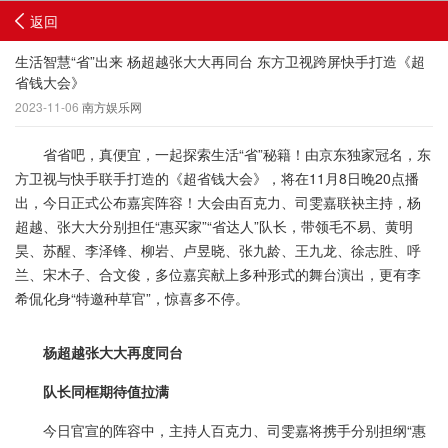
返回
生活智慧“省”出来 杨超越张大大再同台 东方卫视跨屏快手打造《超
省钱大会》
2023-11-06
南方娱乐网
省省吧，真便宜，一起探索生活“省”秘籍！由京东独家冠名，东
方卫视与快手联手打造的《超省钱大会》，将在11月8日晚20点播
出，今日正式公布嘉宾阵容！大会由百克力、司雯嘉联袂主持，杨
超越、张大大分别担任“惠买家”“省达人”队长，带领毛不易、黄明
昊、苏醒、李泽锋、柳岩、卢昱晓、张九龄、王九龙、徐志胜、呼
兰、宋木子、合文俊，多位嘉宾献上多种形式的舞台演出，更有李
希侃化身“特邀种草官”，惊喜多不停。
杨超越张大大再度同台
队长同框期待值拉满
今日官宣的阵容中，主持人百克力、司雯嘉将携手分别担纲“惠