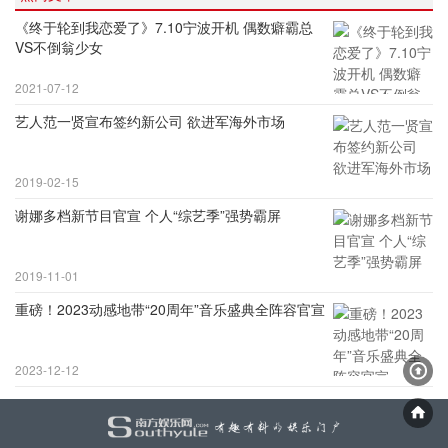
《终于轮到我恋爱了》7.10宁波开机 偶数癖霸总
VS不倒翁少女
2021-07-12
艺人范一贤宣布签约新公司 欲进军海外市场
2019-02-15
谢娜多档新节目官宣 个人“综艺季”强势霸屏
2019-11-01
重磅！2023动感地带“20周年”音乐盛典全阵容官宣
2023-12-12