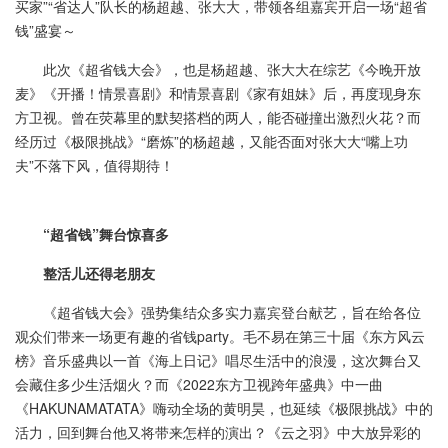
买家”“省达人”队长的杨超越、张大大，带领各组嘉宾开启一场“超省
钱”盛宴～
此次《超省钱大会》，也是杨超越、张大大在综艺《今晚开放
麦》《开播！情景喜剧》和情景喜剧《家有姐妹》后，再度现身东
方卫视。曾在荧幕里的默契搭档的两人，能否碰撞出激烈火花？而
经历过《极限挑战》“磨炼”的杨超越，又能否面对张大大“嘴上功
夫”不落下风，值得期待！
“超省钱”舞台惊喜多
整活儿还得老朋友
《超省钱大会》强势集结众多实力嘉宾登台献艺，旨在给各位
观众们带来一场更有趣的省钱party。毛不易在第三十届《东方风云
榜》音乐盛典以一首《海上日记》唱尽生活中的浪漫，这次舞台又
会藏住多少生活烟火？而《2022东方卫视跨年盛典》中一曲
《HAKUNAMATATA》嗨动全场的黄明昊，也延续《极限挑战》中的
活力，回到舞台他又将带来怎样的演出？《云之羽》中大放异彩的