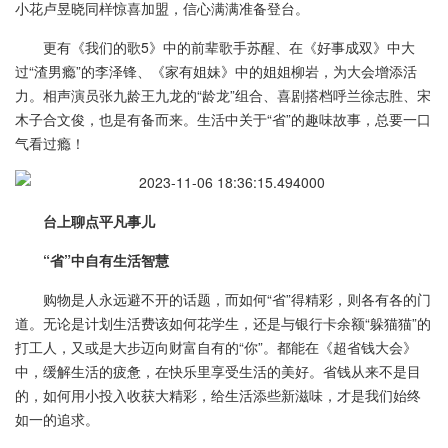
小花卢昱晓同样惊喜加盟，信心满满准备登台。
更有《我们的歌5》中的前辈歌手苏醒、在《好事成双》中大
过“渣男瘾”的李泽锋、《家有姐妹》中的姐姐柳岩，为大会增添活
力。相声演员张九龄王九龙的“龄龙”组合、喜剧搭档呼兰徐志胜、宋
木子合文俊，也是有备而来。生活中关于“省”的趣味故事，总要一口
气看过瘾！
台上聊点平凡事儿
“省”中自有生活智慧
购物是人永远避不开的话题，而如何“省”得精彩，则各有各的门
道。无论是计划生活费该如何花学生，还是与银行卡余额“躲猫猫”的
打工人，又或是大步迈向财富自有的“你”。都能在《超省钱大会》
中，缓解生活的疲惫，在快乐里享受生活的美好。省钱从来不是目
的，如何用小投入收获大精彩，给生活添些新滋味，才是我们始终
如一的追求。