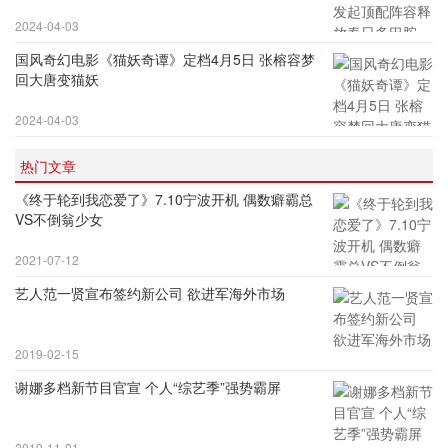
2024-04-03
国风奇幻电影《猫妖奇谭》定档4月5日 张榕容梦
回大唐变猫妖
2024-04-03
热门文章
《终于轮到我恋爱了》7.10宁波开机 偶数癖霸总
VS不倒翁少女
2021-07-12
艺人范一贤宣布签约新公司 欲进军海外市场
2019-02-15
谢娜多档新节目官宣 个人“综艺季”强势霸屏
2019-11-01