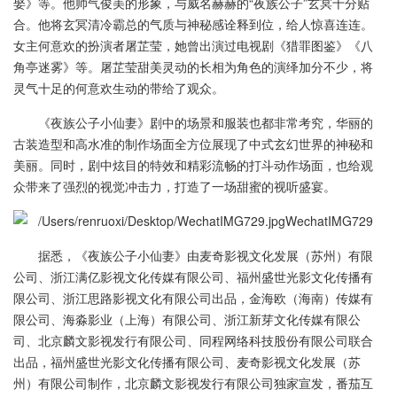
娶》等。他帅气俊美的形象，与威名赫赫的“夜族公子”玄冥十分贴
合。他将玄冥清冷霸总的气质与神秘感诠释到位，给人惊喜连连。
女主何意欢的扮演者屠芷莹，她曾出演过电视剧《猎罪图鉴》《八
角亭迷雾》等。屠芷莹甜美灵动的长相为角色的演绎加分不少，将
灵气十足的何意欢生动的带给了观众。
《夜族公子小仙妻》剧中的场景和服装也都非常考究，华丽的
古装造型和高水准的制作场面全方位展现了中式玄幻世界的神秘和
美丽。同时，剧中炫目的特效和精彩流畅的打斗动作场面，也给观
众带来了强烈的视觉冲击力，打造了一场甜蜜的视听盛宴。
据悉，《夜族公子小仙妻》由麦奇影视文化发展（苏州）有限
公司、浙江满亿影视文化传媒有限公司、福州盛世光影文化传播有
限公司、浙江思路影视文化有限公司出品，金海欧（海南）传媒有
限公司、海淼影业（上海）有限公司、浙江新芽文化传媒有限公
司、北京麟文影视发行有限公司、同程网络科技股份有限公司联合
出品，福州盛世光影文化传播有限公司、麦奇影视文化发展（苏
州）有限公司制作，北京麟文影视发行有限公司独家宣发，番茄互