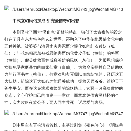
中式玄幻民俗加成 甜宠爱情奇幻出彩
本剧吸收了西方“吸血鬼”题材的特点，独创了太古夜族的设定，
打造了具有东方特色的玄幻世界。还融入了中华传统民俗文化中的
五种神祇。被婆婆与渣男丈夫害死而含恨化妖的红衣狐妖（狐
仙）；与花魁相恋却被残忍陷害而怨化黄皮子妖（黄仙）的将军
（黄仙）、假英雄救百姓成真英雄的鼠妖（灰仙）、为报恩想保护
女孩免受家庭暴力的白家仙童（白仙）、为救乡亲牺牲自己借助妖
力的行医书生（柳仙）。何意欢和玄冥需以血缔结情约，经历这五
大妖劫，铲除这五大妖心才能通关成功，拯救天师爷爷、维护天下
苍生平安。而在这充满艰难险阻的除妖路上，玄冥一改高冷傲娇的
姿态，全心守护自己的血妻——意欢，而意欢凭借古灵精怪的个
性，实力攻略夜族公子，两人同生共死，诉尽爱与衷肠。
剧中男主玄冥扮演者管栎，主演过剧集《夜色倾心》《明媒善