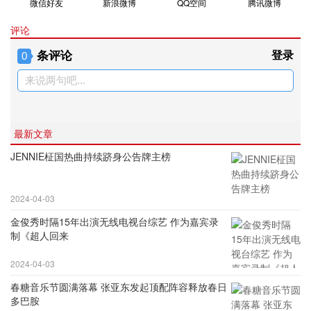
微信好友
新浪微博
QQ空间
腾讯微博
评论
条评论
登录
0
来说两句吧...
最新文章
JENNIE柾国热曲持续跻身公告牌主榜
2024-04-03
金俊秀时隔15年出演无线电视台综艺 作为嘉宾录
制《超人回来
2024-04-03
春糖音乐节圆满落幕 张亚东发起顶配阵容释放春日
多巴胺