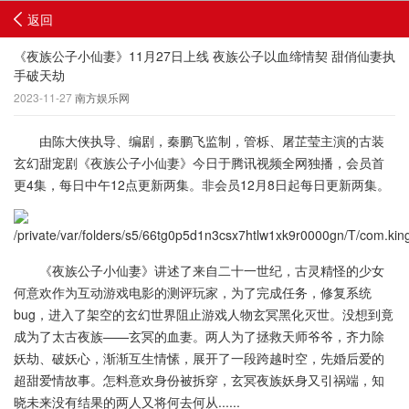
返回
《夜族公子小仙妻》11月27日上线 夜族公子以血缔情契 甜俏仙妻执
手破天劫
2023-11-27
南方娱乐网
由陈大侠执导、编剧，秦鹏飞监制，管栎、屠芷莹主演的古装
玄幻甜宠剧《夜族公子小仙妻》今日于腾讯视频全网独播，会员首
更4集，每日中午12点更新两集。非会员12月8日起每日更新两集。
《夜族公子小仙妻》讲述了来自二十一世纪，古灵精怪的少女
何意欢作为互动游戏电影的测评玩家，为了完成任务，修复系统
bug，进入了架空的玄幻世界阻止游戏人物玄冥黑化灭世。没想到竟
成为了太古夜族——玄冥的血妻。两人为了拯救天师爷爷，齐力除
妖劫、破妖心，渐渐互生情愫，展开了一段跨越时空，先婚后爱的
超甜爱情故事。怎料意欢身份被拆穿，玄冥夜族妖身又引祸端，知
晓未来没有结果的两人又将何去何从......