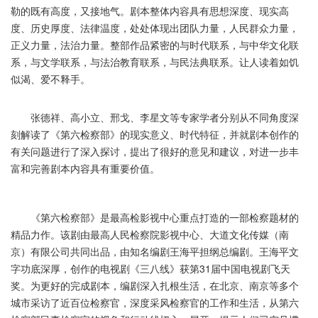
勒的既有高度，又接地气。剧本整体内容具有思想深度、现实高
度、历史厚度、法律温度，处处体现出团队力量，人民群众力量，
正义力量，法治力量。整部作品紧密的与时代联系，与中华文化联
系，与文学联系，与法治教育联系，与民法典联系。让人读着如饥
似渴、爱不释手。
张德祥、高小立、邢戈、李星文等专家学者分别从不同角度深
刻解读了《第六检察部》的现实意义、时代特征，并就剧本创作的
有关问题进行了深入探讨，提出了很好的意见和建议，对进一步丰
富和完善剧本内容具有重要价值。
《第六检察部》是最高检影视中心重点打造的一部检察题材的
精品力作。该剧由最高人民检察院影视中心、大道文化传媒（南
京）有限公司共同出品，由知名编剧王海平担纲总编剧。王海平文
字功底深厚，创作的电视剧《三八线》获第31届中国电视剧飞天
奖。为更好的完成剧本，编剧深入扎根生活，在北京、南京等多个
城市采访了近百位检察官，深度采风检察官的工作和生活，从第六