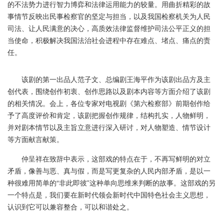
的不法势力进行智力博弈和法律运用能力的较量。用曲折精彩的故
事情节反映出民事检察官的坚定与担当，以及我国检察机关为人民
司法、让人民满意的决心，高质效法律监督维护司法公平正义的担
当使命，积极解决我国法治社会进程中存在难点、堵点、痛点的责
任。
该剧的第一出品人范子文、总编剧王海平作为该剧出品方及主
创代表，围绕创作初衷、创作思路以及剧本内容等方面介绍了该剧
的相关情况。会上，各位专家对电视剧《第六检察部》前期创作给
予了高度评价和肯定，该剧把握创作规律，结构扎实，人物鲜明，
并对剧本情节以及主旨立意进行深入研讨，对人物塑造、情节设计
等方面献言献策。
仲呈祥在致辞中表示，这部戏的特点在于，不再写鲜明的对立
矛盾，像善与恶、真与假，而是写更复杂的人民内部矛盾，是以一
种很难用简单的“非此即彼”这种单向思维来判断的故事。这部戏的另
一个特点是，我们要在新时代领会新时代中国特色社会主义思想，
认识到它可以兼容整合，可以和谐处之。