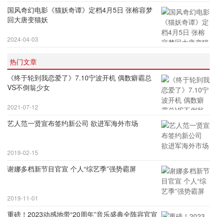
国风奇幻电影《猫妖奇谭》定档4月5日 张榕容梦
回大唐变猫妖
2024-04-03
热门文章
《终于轮到我恋爱了》7.10宁波开机 偶数癖霸总
VS不倒翁少女
2021-07-12
艺人范一贤宣布签约新公司 欲进军海外市场
2019-02-15
谢娜多档新节目官宣 个人“综艺季”强势霸屏
2019-11-01
重磅！2023动感地带“20周年”音乐盛典全阵容官宣