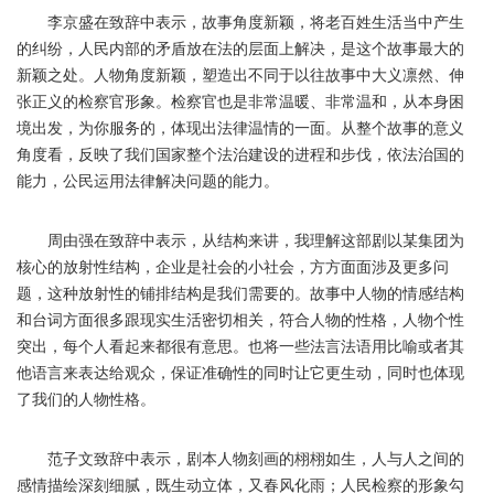
李京盛在致辞中表示，故事角度新颖，将老百姓生活当中产生
的纠纷，人民内部的矛盾放在法的层面上解决，是这个故事最大的
新颖之处。人物角度新颖，塑造出不同于以往故事中大义凛然、伸
张正义的检察官形象。检察官也是非常温暖、非常温和，从本身困
境出发，为你服务的，体现出法律温情的一面。从整个故事的意义
角度看，反映了我们国家整个法治建设的进程和步伐，依法治国的
能力，公民运用法律解决问题的能力。
周由强在致辞中表示，从结构来讲，我理解这部剧以某集团为
核心的放射性结构，企业是社会的小社会，方方面面涉及更多问
题，这种放射性的铺排结构是我们需要的。故事中人物的情感结构
和台词方面很多跟现实生活密切相关，符合人物的性格，人物个性
突出，每个人看起来都很有意思。也将一些法言法语用比喻或者其
他语言来表达给观众，保证准确性的同时让它更生动，同时也体现
了我们的人物性格。
范子文致辞中表示，剧本人物刻画的栩栩如生，人与人之间的
感情描绘深刻细腻，既生动立体，又春风化雨；人民检察的形象勾