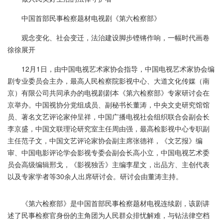
中国首部民事检察题材电视剧《第六检察部》
观念变化、社会变迁，法治建设脚步铿锵作响，一幅时代画卷
徐徐展开
12月1日，由中国电视艺术家协会指导，中国电视艺术家协会编
剧专业委员会主办，最高人民检察院影视中心、大道文化传媒（南
京）有限公司共同承办的电视剧剧本《第六检察部》专家研讨会在
京举办。中国视协分党组成员、副秘书长董涛，中央文史研究馆馆
员、著名文艺评论家仲呈祥，中国广播电视社会组织联合会副会长
李京盛，中国文联理论研究室主任周由强，最高检影视中心专职副
主任范子文，中国文艺评论家协会副主席张德祥，《文艺报》编
审、中国电影评论学会影视专委会副会长高小立，中国电视艺术委
员会高级编辑邢戈，《影视独舌》主编李星文，出品方、主创代表
以及专家学者等30余人出席研讨会。研讨会由董涛主持。
《第六检察部》是中国首部民事检察题材电视连续剧，该剧讲
述了民事检察官身份的主角团为人民群众排忧解难，与钻法律空档