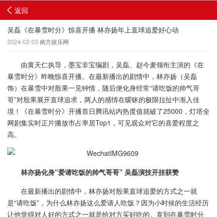
返回
吴磊《在暴雪时分》惊喜开播 林亦扬年上直球追爱好心动
2024-02-03
南方娱乐网
由黄天仁执导，墨宝非宝编剧，吴磊、赵今麦领衔主演的《在
暴雪时分》昨晚惊喜开播。在最新播出的剧情中，林亦扬（吴磊
饰）在暴雪中对殷果一见钟情，随后便化身经常“请吃饭的帅气哥
哥”对殷果展开直球追求，两人的感情在暧昧的极限拉扯中渐入佳
境！《在暴雪时分》开播首日腾讯站内热度值就破了25000，灯塔全
网剧集实时正片播放市占率居Top1，可见观众对它的喜爱程度之
高。
林亦扬化身”爱请吃饭的帅气哥哥” 吴磊演技开挂获赞
在最新播出的剧情中，林亦扬对殷果直球追爱的方式之一就
是“请吃饭”，为什么林亦扬这么爱请人吃饭？因为小时候的生活经历
让他觉得对人好的方式之一就是给对方买好吃的。直到在暴雪时分