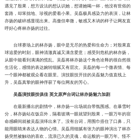
遇见了殷果，想方设法的想认识她，想请她喝一杯，他没有世俗的
套路，却笨拙地、珍视的爱着小果。吴磊极具感染力的表演，让林
亦扬的破碎感显现出来。高傲但卑微，敏感又木讷的样子让网友直
呼好心疼林亦扬的过往。
台球赛场上的林亦扬，眼中是无尽的热爱和生命力；对殷果直
球追爱的时刻，眼神清澈真诚又满含爱意；感受到危机的林亦扬，
从眼中能看到满满的慌乱。吴磊将林亦扬这个角色诠释的很自然很
生活化，感情的表达婉转细腻又有层次。吴磊的每一个微表情、每
一个眼神都被观众看在眼里。演技眼技开挂的吴磊魅力值直线上
升，吴磊真挚的眼神俘获了每位网友的芳心。
吴磊演技眼技俱佳 英文原声台词让林亦扬魅力加剧
在最新播出的剧情中，林亦扬一出场就自带氛围感。在暴雪时
分，林亦扬站在饭店外，隔着玻璃一眼就望到殷果，一眼万年的宿
命感瞬间就被吴磊演绎出来了。没有台词，用围巾捂住了口鼻，只
能用眼睛来表达人物的心情。吴磊用细腻有张力的眼神演出了林亦
扬突然被触动的喜欢，流浪已久的灵魂，命运般的一眼万年。怪不