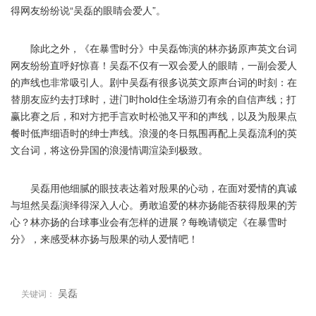
得网友纷纷说“吴磊的眼睛会爱人”。
除此之外，《在暴雪时分》中吴磊饰演的林亦扬原声英文台词
网友纷纷直呼好惊喜！吴磊不仅有一双会爱人的眼睛，一副会爱人
的声线也非常吸引人。剧中吴磊有很多说英文原声台词的时刻：在
替朋友应约去打球时，进门时hold住全场游刃有余的自信声线；打
赢比赛之后，和对方把手言欢时松弛又平和的声线，以及为殷果点
餐时低声细语时的绅士声线。浪漫的冬日氛围再配上吴磊流利的英
文台词，将这份异国的浪漫情调渲染到极致。
吴磊用他细腻的眼技表达着对殷果的心动，在面对爱情的真诚
与坦然吴磊演绎得深入人心。勇敢追爱的林亦扬能否获得殷果的芳
心？林亦扬的台球事业会有怎样的进展？每晚请锁定《在暴雪时
分》，来感受林亦扬与殷果的动人爱情吧！
吴磊
关键词：