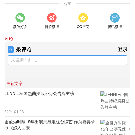
分享
微信好友
新浪微博
QQ空间
腾讯微博
评论
条评论
登录
0
来说两句吧...
最新文章
JENNIE柾国热曲持续跻身公告牌主榜
2024-04-03
金俊秀时隔15年出演无线电视台综艺 作为嘉宾录
制《超人回来