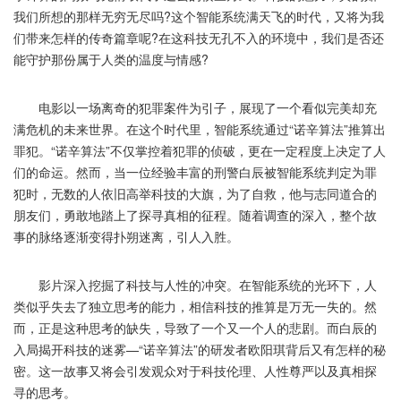
我们所想的那样无穷无尽吗?这个智能系统满天飞的时代，又将为我
们带来怎样的传奇篇章呢?在这科技无孔不入的环境中，我们是否还
能守护那份属于人类的温度与情感?
电影以一场离奇的犯罪案件为引子，展现了一个看似完美却充
满危机的未来世界。在这个时代里，智能系统通过“诺辛算法”推算出
罪犯。“诺辛算法”不仅掌控着犯罪的侦破，更在一定程度上决定了人
们的命运。然而，当一位经验丰富的刑警白辰被智能系统判定为罪
犯时，无数的人依旧高举科技的大旗，为了自救，他与志同道合的
朋友们，勇敢地踏上了探寻真相的征程。随着调查的深入，整个故
事的脉络逐渐变得扑朔迷离，引人入胜。
影片深入挖掘了科技与人性的冲突。在智能系统的光环下，人
类似乎失去了独立思考的能力，相信科技的推算是万无一失的。然
而，正是这种思考的缺失，导致了一个又一个人的悲剧。而白辰的
入局揭开科技的迷雾—“诺辛算法”的研发者欧阳琪背后又有怎样的秘
密。这一故事又将会引发观众对于科技伦理、人性尊严以及真相探
寻的思考。