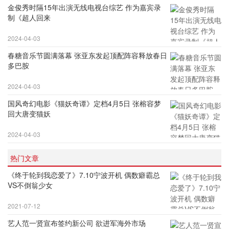
金俊秀时隔15年出演无线电视台综艺 作为嘉宾录
制《超人回来
2024-04-03
春糖音乐节圆满落幕 张亚东发起顶配阵容释放春日
多巴胺
2024-04-03
国风奇幻电影《猫妖奇谭》定档4月5日 张榕容梦
回大唐变猫妖
2024-04-03
热门文章
《终于轮到我恋爱了》7.10宁波开机 偶数癖霸总
VS不倒翁少女
2021-07-12
艺人范一贤宣布签约新公司 欲进军海外市场