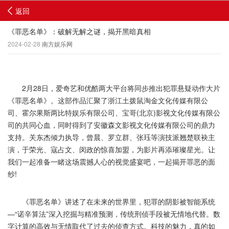
返回
《罪恶名单》：破解无解之谜，揭开黑暗真相
2024-02-28
南方娱乐网
2月28日，爱奇艺和优酷两大平台将同步推出犯罪悬疑动作大片
《罪恶名单》。这部作品汇聚了浙江土拨鼠淘金文化传媒有限公
司、霍尔果斯两比特娱乐有限公司、宝哥(北京)影视文化传媒有限公
司的共同心血，同时得到了安徽森文影视文化传媒有限公司的鼎力
支持。关东杰倾力执导，曾晨、罗立群、张珏等演技派翘楚联袂主
演，于荣光、寇占文、闵政的惊喜加盟，为影片再添璀璨星光。让
我们一起准备一睹这场震撼人心的视觉盛宴吧，一起揭开罪恶的面
纱!
《罪恶名单》讲述了在未来的世界里，犯罪的阴影被智能系统
—“诺辛算法”深入挖掘与精准预测，传统刑侦手段被无情地代替。数
字计算的高效与无情取代了过去的侦查方式。科技的魅力，真的如