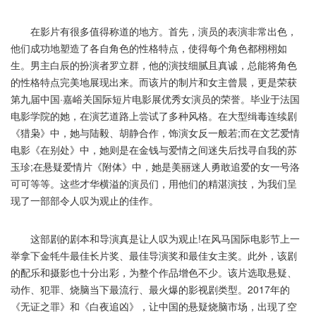
在影片有很多值得称道的地方。首先，演员的表演非常出色，
他们成功地塑造了各自角色的性格特点，使得每个角色都栩栩如
生。男主白辰的扮演者罗立群，他的演技细腻且真诚，总能将角色
的性格特点完美地展现出来。而该片的制片和女主曾晨，更是荣获
第九届中国·嘉峪关国际短片电影展优秀女演员的荣誉。毕业于法国
电影学院的她，在演艺道路上尝试了多种风格。在大型缉毒连续剧
《猎枭》中，她与陆毅、胡静合作，饰演女反一般若;而在文艺爱情
电影《在别处》中，她则是在金钱与爱情之间迷失后找寻自我的苏
玉珍;在悬疑爱情片《附体》中，她是美丽迷人勇敢追爱的女一号洛
可可等等。这些才华横溢的演员们，用他们的精湛演技，为我们呈
现了一部部令人叹为观止的佳作。
这部剧的剧本和导演真是让人叹为观止!在风马国际电影节上一
举拿下金牦牛最佳长片奖、最佳导演奖和最佳女主奖。此外，该剧
的配乐和摄影也十分出彩，为整个作品增色不少。该片选取悬疑、
动作、犯罪、烧脑当下最流行、最火爆的影视剧类型。2017年的
《无证之罪》和《白夜追凶》，让中国的悬疑烧脑市场，出现了空