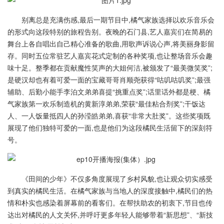
别离总是充满伤感,最后一期节目中,橘气家族选择以欢乐音乐会
的形式向这段特别的旅程告别。夜晚的石门县,艺人嘉宾们在简易的
舞台上各自唱出自己精心准备的歌曲,用歌声诉说心声,将美丽身影留
存。同时五位常驻艺人嘉宾花式定制的各种奖项,也让整场音乐会趣
味十足。整季都在贡献魔性笑声的大姐何洁,被颁发了“最美微笑奖”;
是硬汉却也有着可爱一面的宝藏哥哥肖顺尧获得“咕叽咕叽奖”;最强
辅助、后勤小能手李泊文弟弟喜提“挑重点奖”;话里话外都是梗、橘
气家族第一欢乐制造机的黄新淳弟弟,荣获“最佳粘合剂奖”;干饭达
人、一人饭量抵四人的孙滢皓弟弟,喜获“非常大肚奖”。这些奖项既
展现了他们独特可爱的一面,也是他们为这段橘民生活留下的深刻符
号。
《田间的少年》不仅多角度展现了乡村风貌,也让观众切实感受
到真实的橘民生活。在橘气家族与当地人的深度接触中,橘民们的热
情和朴实也感染着屏幕前的看客们。在帮扶助农的初衷下,节目也传
达出对橘民的人文关怀,并呼吁更多年轻人能够带着“新思想”、“新技