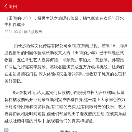
返回
《田间的少年》：橘民生活之旅暖心落幕，橘气家族在欢乐与汗水
中相伴成长
2024-03-01
南方娱乐网
由长沙西鲸文化传媒有限公司承制,在东南卫视、芒果TV、海峡
卫视播出的田园体验成长助农真人秀《田间的少年》已于昨晚正式
收官。五位常驻艺人嘉宾何洁、肖顺尧、李泊文、黄新淳、孙滢皓
和两位飞行嘉宾李慧珍、葛秋谷圆满完成五万斤收橘挑战。姐弟们
在走进常德石门县,深入体验橘民生活的同时,也收获了纯真的友谊和
美好回忆。
8天录制时间,艺人嘉宾们从收橘小白慢慢成长为合格橘民,从筹
备柑橘收购站开业到最终顺利完成收橘任务,这一路上大家同心协力
应对各种困难和突发状况,有忙碌的充实,也有闲暇时光的快乐。艺人
嘉宾们虽相处时间短暂,但他们却呈现出了老友般的互动,在或其乐融
融或吐槽斗嘴的日常中,展现着他们的真实和坦诚。