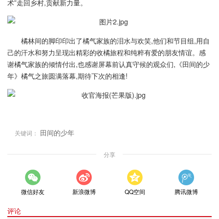
术”走回乡村,贡献新力量。
橘林间的脚印印出了橘气家族的泪水与欢笑,他们和节目组,用自
己的汗水和努力呈现出精彩的收橘旅程和纯粹有爱的朋友情谊。感
谢橘气家族的倾情付出,也感谢屏幕前认真守候的观众们,《田间的少
年》橘气之旅圆满落幕,期待下次的相逢!
田间的少年
关键词：
分享
微信好友
新浪微博
QQ空间
腾讯微博
评论