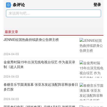
条评论
登录
0
来说两句吧...
最新文章
JENNIE柾国热曲持续跻身公告牌主榜
2024-04-03
金俊秀时隔15年出演无线电视台综艺 作为嘉宾录
制《超人回来
2024-04-03
春糖音乐节圆满落幕 张亚东发起顶配阵容释放春日
多巴胺
2024-04-03
国风奇幻电影《猫妖奇谭》定档4月5日 张榕容梦