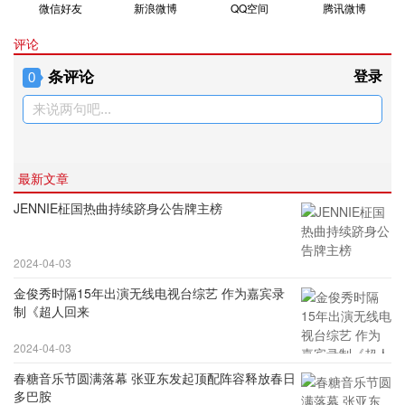
微信好友
新浪微博
QQ空间
腾讯微博
评论
条评论
登录
0
来说两句吧...
最新文章
JENNIE柾国热曲持续跻身公告牌主榜
2024-04-03
金俊秀时隔15年出演无线电视台综艺 作为嘉宾录
制《超人回来
2024-04-03
春糖音乐节圆满落幕 张亚东发起顶配阵容释放春日
多巴胺