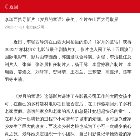
返回
李珈西执导新片《岁月的童话》获奖，全片在山西大同取景
2023-11-21
南方娱乐网
近日，李珈西导演在山西大同拍摄的影片《岁月的童话》获得
2023年柏林独立电影节最佳剧情片奖，影片也入围了第十五届澳门
国际电影节。影片由李珈西，郭潇涵联合导演。谢强，李洁担任总
制片人，张彪、张洛晨担任制片人，杨千懿、李雪婷联合制片，李
珈西、姜焕文、刘轩宇、贺琳晴、王石兰、王梦莹、高嘉泽、陈芊
羽等主演。
《岁月的童话》这部影片讲述了在影视公司工作的大同女孩小
可，在自己的乡村题材电影项目被否定后，在工作假期回到了乡村
老家度假。亲切的家乡和老家的亲人们总是让她想起快乐的童年，
在和大家一起耕耘的过程中小可忘却了城市的烦恼。乡村振兴使家
乡发生了巨大的改变，而这次乡村之旅也成为了小可一次蜕变的心
灵之旅。最终她决定组织一个小团队，自己用影像记录她热爱的家