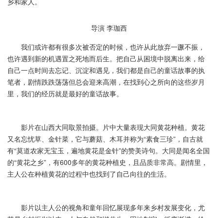
乡和家人。
导演 李珈西
我们或许都有很多次被否定的时候，也许从此放弃一蹶不振，
也许遇到新的机遇置之死地而后生。把自己从困境中脱离出来，给
自己一点时间去忘记、沉淀和遇见，我们都是自己的童话故事的执
笔者，剧情跌跌荡荡但总会迎来高潮，在找到心之所向的这些岁月
里，我们的经历就是最好的童话故事。
影片在山西大同取景拍摄。片中大量表现大同黄花种植。黄花
又名忘忧草、金针菜，它与蘑菇、木耳并称为“素食三珍”，自古就
有“莫道农家无宝玉，遍地黄花是金针”的赞美诗句。大同是闻名全国
的“黄花之乡”，有600多年的黄花种植史，且品质非常高。剧情里，
主人公在种植黄花的过程中也找到了自己向往的生活。
影片以主人公的视角和童年回忆展现多年来乡村发展变化，尤