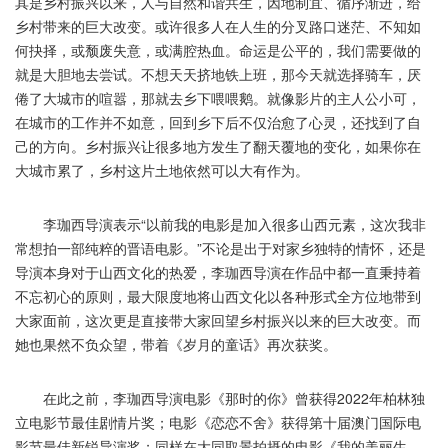
其是乡村振兴以来，人与自然和谐共生，因地制宜、循序渐进，给
乡村带来的巨大改变。或许很多人在人生的分叉路口迷茫、不知如
何抉择，或颓废失意，或满腔热血。命运是公平的，我们需要做的
就是大胆地去尝试。不想天天挤地铁上班，那今天就选择骑车，厌
倦了大城市的喧嚣，那就去乡下喂喂鹅。就像影片的主人公小可，
在城市的工作并不如意，回到乡下后不仅治愈了心灵，还找到了自
己的方向。乡村振兴让很多地方发生了翻天覆地的变化，如果你在
大城市累了，乡村这片土地依然可以大有作为。
李珈西导演表示“以前我的电影是加入很多山西元素，这次我非
常想拍一部纯粹的晋语电影。”不论是出于对家乡独特的情怀，还是
导演本身对于山西文化的热爱，李珈西导演在作品中都一直秉持着
不忘初心的原则，最大限度地将山西文化以各种形式全方位地带到
大家面前，这次更是直接带大家回望乡村振兴以来的巨大改变。而
她也果然不负众望，带着《岁月的童话》再次获奖。
在此之前，李珈西导演电影《那时的你》曾获得2022年柏林独
立电影节最佳剧情片奖；电影《恋恋不舍》获得第十届澳门国际电
影节最佳新锐导演奖；同样在大同取景拍摄的电影《我的美丽生