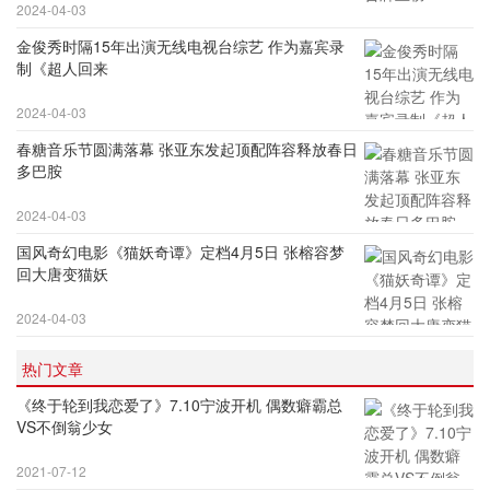
2024-04-03
金俊秀时隔15年出演无线电视台综艺 作为嘉宾录
制《超人回来
2024-04-03
春糖音乐节圆满落幕 张亚东发起顶配阵容释放春日
多巴胺
2024-04-03
国风奇幻电影《猫妖奇谭》定档4月5日 张榕容梦
回大唐变猫妖
2024-04-03
热门文章
《终于轮到我恋爱了》7.10宁波开机 偶数癖霸总
VS不倒翁少女
2021-07-12