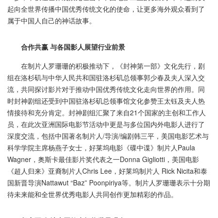
起向全世界传播中国优秀传统文化的使命，让更多海外观众看到了
属于中国人自己的神话故事。
合作共赢 与各国影人展望行业前景
在制片人罗珊珊的积极推动下，《封神第一部》文化先行，剧
组在洛杉矶与中华人民共和国驻洛杉矶总领事郭少春及夫人深入交
流，共同探讨影片对于推动中国优秀传统文化走向世界的作用。同
时封神剧组还受到中国驻洛杉矶总领事馆文化参赞王太钰及夫人热
情接待和充分肯定。封神剧组汇聚了来自21个国家的主创和工作人
员，在此次亚洲国际电影节活动中更是与多位国内外电影人进行了
深度交流，包括中国著名制片人/导演/编剧韩三平，美国电影艺术与
科学学院主席杨燕子女士，好莱坞电影《碟中谍》制片人Paula
Wagner，奥斯卡最佳影片奖代表之一Donna Gigliotti，美国电影
《超人归来》亚裔制片人Chris Lee，好莱坞制片人 Rick Nicita和泰
国新晋导演Nattawut “Baz” Poonpiriya等。制片人罗珊珊表示十分期
待未来能和全世界优秀电影人共同创作更加精彩的作品。