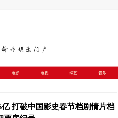
电影
电视
综艺
音乐
.6亿 打破中国影史春节档剧情片档