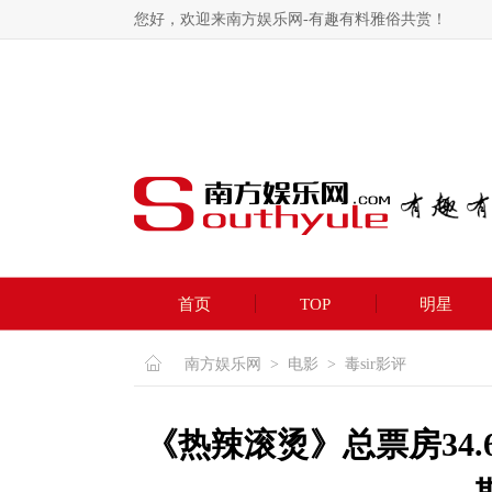
您好，欢迎来南方娱乐网-有趣有料雅俗共赏！
首页
TOP
明星
南方娱乐网
>
电影
>
毒sir影评
《热辣滚烫》总票房34