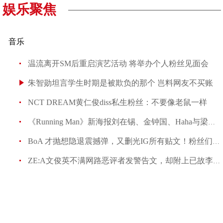
娱乐聚焦
音乐
温流离开SM后重启演艺活动 将举办个人粉丝见面会
朱智勋坦言学生时期是被欺负的那个 岂料网友不
温流离开SM后重启演艺活动 将举办个人粉丝见面
朱智勋坦言学生时期是被欺负的那个 岂料网友不买账
NCT DREAM黄仁俊diss私生粉丝：不要像老鼠一样
《Running Man》新海报刘在锡、金钟国、Haha与梁世灿
《Running Man》新海报刘在锡、金钟国、Haha与
NCT DREAM黄仁俊diss私生粉丝：不要像
BoA 才抛想隐退震撼弹，又删光IG所有贴文！粉丝们的担心接
ZE:A文俊英不满网路恶评者发警告文，却附上已故李善均名