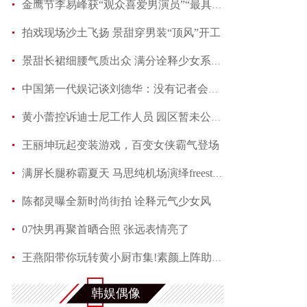
金鹰节李易峰获“观众喜爱男演员”“最具人气男演
拍戏现场沙土飞扬 景甜穿男装“顶风”开工
景甜长裙细腰气质出众 满分诠释少女系优雅
中国第一代娱记谈刘德华：没有记者会不喜欢他
黄小蕾控诉迪士尼工作人员 园区暂未公开回应当事
王丽坤玩起变装游戏，百变女侠霸气登场
满屏长腿称霸夏天 马思纯机场演绎freestyle
陈都灵曝全新时尚街拍 诠释元气少女风
07快男再聚首晒合照 张远表情亮了
王燕阳带你玩转黄小厨市集!素颜上阵助力嫣然天使
何润东夏日写真魅力多变 黑色蕾丝透视西装性感吸
韩娱偶像