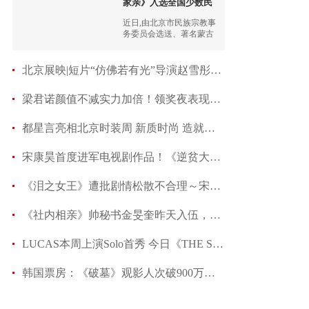
家亲》入选全国少数民
族优
近日,由北京市民族宗教事
务委员会选送、著名蒙古
族青年歌手乌兰图雅演唱
的《中华民族一家亲》成
功入选“2024年全国少数民
北京展映|短片“仿佛若有光”导演赵雪彤映后对
族优秀声乐作品展演”活动
梁君诺颜值不减实力加倍！领奖夜表现惊绝
都星言亮相北京时装周 新质时尚 造就风格
宋康昊首度进军电视剧作品！《逆贫大叔》将於5月1
《泪之女王》遭批剧情松散不合理～宋仲基特别演出
《社内相亲》帅秘书金旻奎昨天入伍，公开平头照超
LUCAS本周上演Solo首秀 今日《THE SHOW》开启新
韩国票房：《破墓》观影人次破900万在即