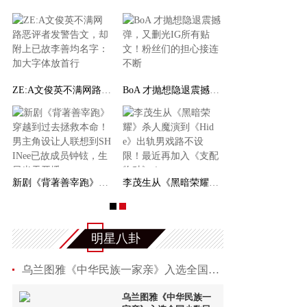
ZE:A文俊英不满网路恶评者发警告文，却附上已故李
BoA 才抛想隐退震撼弹，又删光IG所有贴文！粉丝们的
老鼠一样
新剧《背著善宰跑》穿越到过去拯救本命！男主角设
李茂生从《黑暗荣耀》杀人魔演到《Hide》出轨男
明星八卦
乌兰图雅《中华民族一家亲》入选全国少数民族优
乌兰图雅《中华民族一