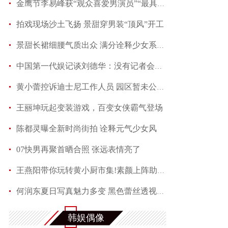
金鹰节李易峰获“观众喜爱男演员”“最具人气男演
拍戏现场沙土飞扬 景甜穿男装“顶风”开工
景甜长裙细腰气质出众 满分诠释少女系优雅
中国第一代娱记谈刘德华：没有记者会不喜欢他
黄小蕾控诉迪士尼工作人员 园区暂未公开回应当事
王丽坤玩起变装游戏，百变女侠霸气登场
陈都灵曝全新时尚街拍 诠释元气少女风
07快男再聚首晒合照 张远表情亮了
王燕阳带你玩转黄小厨市集!素颜上阵助力嫣然天使
何润东夏日写真魅力多变 黑色蕾丝透视西装性感吸
满屏长腿称霸夏天 马思纯机场演绎freestyle
韩娱偶像