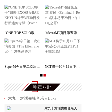
权俞利亲自剧透《Bossam - Steal the Fate》下
“ONE TOP SOLO歌手”归来 EXO成员BAEKHYUN将于
M专辑《味 (
NCT 127日本迷你专辑《LOVEHOLIC》荣登Oricon专
SuperM今日第二次出演美国《The Ellen Show》引
明星八卦
木九十对话先锋音乐人Luka
木九十对话先锋音乐人