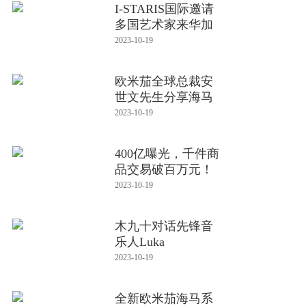
I-STARIS国际邀请
多国艺术家来华加
盟2023北
2023-10-19
欧米茄全球总裁安
世文先生分享海马
系列 Sea
2023-10-19
400亿曝光，千件商
品交易破百万元！
「抖音国庆
2023-10-19
木九十对话先锋音
乐人Luka
2023-10-19
全新欧米茄海马系