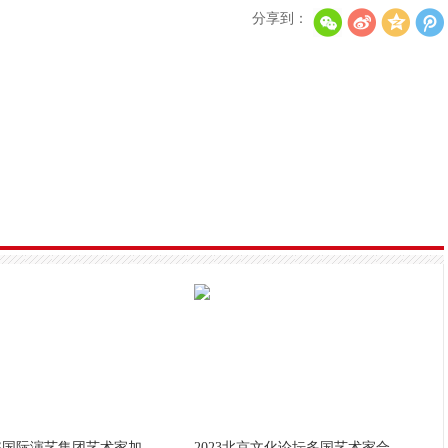
分享到：
李秀满总制作人出席第二届世界文化产业论坛，并发
“Double Million Seller”NCT DREA
RIS国际演艺集团艺术家加
2023北京文化论坛多国艺术家合