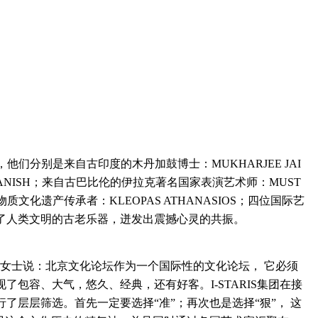
他们分别是来自古印度的木丹加鼓博士：MUKHARJEE JAI
I ANISH；来自古巴比伦的伊拉克著名国家表演艺术师：MUST
非物质文化遗产传承者：KLEOPAS ATHANASIOS；四位国际艺
了人类文明的古老乐器，迸发出震撼心灵的共振。
卓女士说：北京文化论坛作为一个国际性的文化论坛， 它必须
包容、大气，悠久、经典，还有好客。I-STARIS集团在接
了层层筛选。首先一定要选择“准”；再次也是选择“狠”， 这