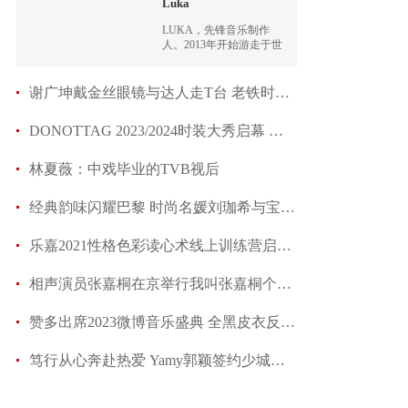
Luka
LUKA，先锋音乐制作
人。2013年开始游走于世
界各地，他曾花四年时间
走访了中国少数民族最多
的省份——云南
谢广坤戴金丝眼镜与达人走T台 老铁时装周彰显村
DONOTTAG 2023/2024时装大秀启幕 群星闪耀秀出
林夏薇：中戏毕业的TVB视后
经典韵味闪耀巴黎 时尚名媛刘珈希与宝格丽共庆
乐嘉2021性格色彩读心术线上训练营启动，全网心理
相声演员张嘉桐在京举行我叫张嘉桐个人相声专场
赞多出席2023微博音乐盛典 全黑皮衣反季节穿搭
笃行从心奔赴热爱 Yamy郭颖签约少城时代