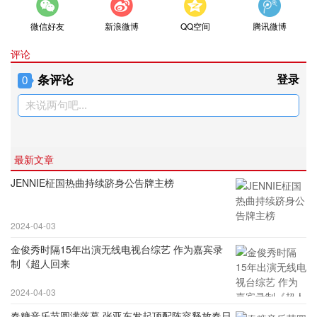
微信好友
新浪微博
QQ空间
腾讯微博
评论
条评论
登录
0
来说两句吧...
最新文章
JENNIE柾国热曲持续跻身公告牌主榜
2024-04-03
金俊秀时隔15年出演无线电视台综艺 作为嘉宾录
制《超人回来
2024-04-03
春糖音乐节圆满落幕 张亚东发起顶配阵容释放春日