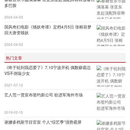
多巴胺
2024-04-03
国风奇幻电影《猫妖奇谭》定档4月5日 张榕容梦
回大唐变猫妖
2024-04-03
热门文章
《终于轮到我恋爱了》7.10宁波开机 偶数癖霸总
VS不倒翁少女
2021-07-12
艺人范一贤宣布签约新公司 欲进军海外市场
2019-02-15
谢娜多档新节目官宣 个人“综艺季”强势霸屏