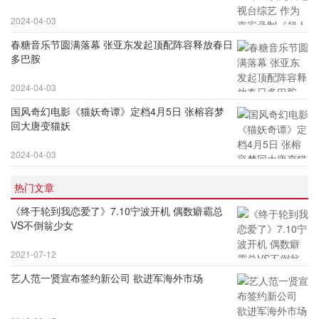
2024-04-03
春糖音乐节圆满落幕 张亚东发起顶配阵容释放春日
多巴胺
2024-04-03
国风奇幻电影《猫妖奇谭》定档4月5日 张榕容梦
回大唐变猫妖
2024-04-03
热门文章
《终于轮到我恋爱了》7.10宁波开机 偶数癖霸总
VS不倒翁少女
2021-07-12
艺人范一贤宣布签约新公司 欲进军海外市场