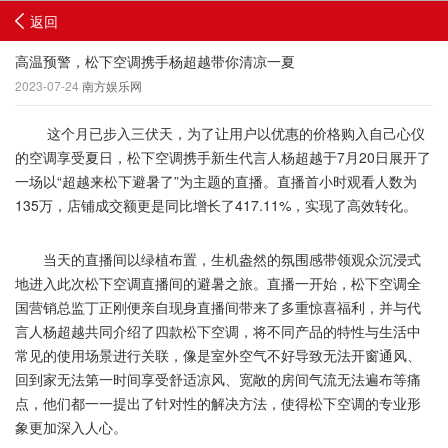
返回
高温预警，松下空调携手杨超越带你清凉一夏
2023-07-24
南方娱乐网
这个月已步入三伏天，为了让用户以优惠的价格购入自己心仪
的空调享受夏日，松下空调携手新生代言人杨超越于7月20日展开了
一场以“超越来松下避暑了”为主题的直播。直播首小时观看人数为
135万，店铺成交额更是同比增长了417.11%，实现了高效转化。
当天的直播间以绿植布置，生机盎然的氛围感带领观众沉浸式
地进入此次松下空调直播间的避暑之旅。直播一开始，松下空调全
国营销总监丁正刚便亲自现身直播间带来了多重惊喜福利，并与代
言人杨超越共同介绍了四款松下空调，将不同产品的特性与生活中
常见的使用场景进行关联，像是室外空气不好导致无法开窗通风、
回到家无法第一时间享受舒适凉风、宽敞的房间气流无法遍布等痛
点，他们都一一提出了针对性的解决方法，使得松下空调的专业形
象更加深入人心。