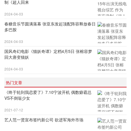
制《超人回来
2024-04-03
春糖音乐节圆满落幕 张亚东发起顶配阵容释放春日
多巴胺
2024-04-03
国风奇幻电影《猫妖奇谭》定档4月5日 张榕容梦
回大唐变猫妖
2024-04-03
热门文章
《终于轮到我恋爱了》7.10宁波开机 偶数癖霸总
VS不倒翁少女
2021-07-12
艺人范一贤宣布签约新公司 欲进军海外市场