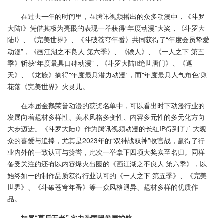
在过去一年的时间里，在腾讯视频播出的众多动漫中，《斗罗
大陆Ⅰ》凭借其极为亮眼的表现一举获得“年度动漫”大奖，《斗罗大
陆Ⅰ》、《完美世界》、《斗破苍穹年番》共同获得了“年度会员挚爱
动漫”，《画江湖之不良人 第六季》、《镖人》、《一人之下 第五
季》斩获“年度最具口碑动漫”，《斗罗大陆Ⅱ绝世唐门》、《遮
天》、《龙族》摘得“年度最具潜力动漫”，而“年度最具人气角色”则
花落《完美世界》火灵儿。
在本届金鹅荣誉动漫的获奖名单中，可以看出时下动漫行业的
发展向着题材多样性、美术风格多变性、内容多元性的多元化方向
大步迈进。《斗罗大陆Ⅰ》作为腾讯视频动漫的长红IP得到了广大观
众的喜爱与追捧，尤其是2023年的“双神战双神”收官战，赢得了行
业内外的一致认可与赞誉，此次一举拿下四项大奖实至名归。同样
备受关注的还有以内容爆火出圈的《画江湖之不良人 第六季》，以
始终如一的制作品质获得行业认可的《一人之下 第五季》、《完美
世界》、《斗破苍穹年番》等一众风格迥异、题材多样的优质作
品。
加冕“幕后王者” 实力为国漫发展护航