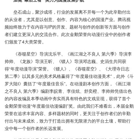
垒石成山，聚沙成塔，行业的发展离不开每一个为此辛勤付出
的从业者，尤其是以创意、创作、内容为核心的国漫产业。腾讯视
频始终致力于在内容与IP的开发、题材与创作的创新等方面与创作
者们建立更深入的交流合作。此次金鹅荣誉向动漫行业中的创作者
们颁发了4大类荣誉。
《吞噬星空》导演沈乐平、《画江湖之不良人 第六季》导演李
帅帅、《龙族》导演王昕、《镖人》导演邓志巍、史涓生共同获
得“年度动漫导演”荣誉。《镖人》、《吞噬星空》、《大理寺日志
第二季》以其多元的美术风格赢得了“年度最佳动漫美术”，此外《斗
罗大陆Ⅰ》囊括了“年度最佳音乐”。在动漫剧本创作方面，《画江湖
之不良人 第六季》编剧李皖青、李佳炫、舒奕橙、李帅帅凭借出色
的内容改编及本季动画中夯实而具有特色的文戏呈现，获得了首个
金鹅荣誉动漫“年度最佳动漫编剧”奖。由此我们不难看出，本届金鹅
荣誉在追求丰富内容、多样题材的同时，更关注于创作者们的辛勤
付出与未来成长，致力于打造出拥有无限潜力的平台土壤，帮助行
业中每一个创作者的长远发展。