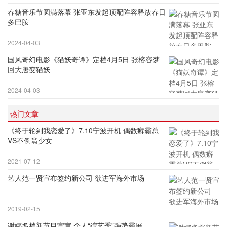
春糖音乐节圆满落幕 张亚东发起顶配阵容释放春日
多巴胺
2024-04-03
国风奇幻电影《猫妖奇谭》定档4月5日 张榕容梦
回大唐变猫妖
2024-04-03
热门文章
《终于轮到我恋爱了》7.10宁波开机 偶数癖霸总
VS不倒翁少女
2021-07-12
艺人范一贤宣布签约新公司 欲进军海外市场
2019-02-15
谢娜多档新节目官宣 个人“综艺季”强势霸屏