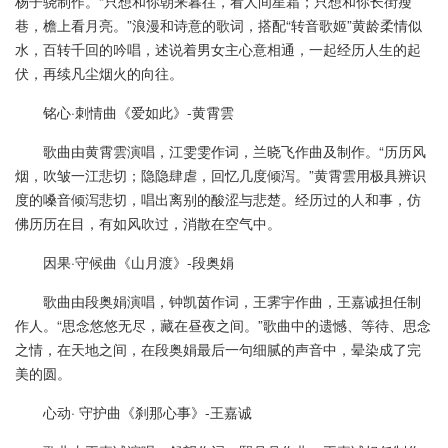
杨子骁制作。“只想和你朝来暮往，看人间星霜；只想和你长街瘦
巷，檐上看月亮。”浪漫和诗意的歌词，搭配“转音歌姬”黄龄柔情似
水，百转千回的吟唱，述说着男女主心意相通，一起经历人生的起
伏，再续凡尘烟火的向往。
铭心·刺情曲《爱如此》-黄霄雲
歌曲由黄霄雲演唱，江雯雯作词，兰晓飞作曲及制作。“历历风
烟，吹皱一江悲切；隐隐肆虐，回忆几度倾泻。”黄霄雲用极具辨识
度的嗓音倾泻悲切，唱出离别的酸涩与悲楚。经历过的人和事，仿
佛历历在目，有如风吹过，消散在空气中。
因果·守候曲《山月渡》-段奥娟
歌曲由段奥娟演唱，钟凯茵作词，王霁宇作曲，王嘉诚担任制
作人。“思念悠悠无尽，藏在昼夜之间。”歌曲中的遗憾、等待、思念
之情，在天地之间，在段奥娟最后一句细腻的声音中，晕染成了完
美的圆。
心动· 守护曲《刹那心事》-王嘉诚