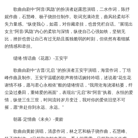
歌曲由剧中“阿音/凤隐”的扮演者赵露思演唱，二水作词，陈抒
妮作曲，石慧峰、杨子骁担任制作。歌词充满诗意，曲风轻柔却不
失力量感。“纵使我心，如霜，对你藏牵挂，也曾凭栏自话。”展现出
女主“阿音/凤隐”内心的柔软与深情，纵使自己心强如铁，坚韧无
比，挫折也曾让自己有过无助且孤独脆弱的时刻，但依然有着细腻
的情感和牵挂。
缱绻·情话曲《花愿》-王安宇
歌曲由剧中“古晋/元启 ”的扮演者王安宇演唱，海雷作词，丁培
峰作曲及制作。王安宇温暖的歌声将情话婉转吟唱，述说着“花生花
谢情不移，愿与君心永相依”般的缱绻情话，“我用沧海浇灌枯萎，纤
尘染过桑田，重铸爱的画面”，表现出“元启”和“阿音”执着、永恒的爱
情，纵使三生三世，时间流转岁月变迁，我对你的爱依旧坚不可
摧，愿“奔赴你到永远、永远。”
朝暮·定情曲《未央》-黄龄
歌曲由黄龄演唱，清彦作词，林之艺和杨子骁作曲，石慧峰、