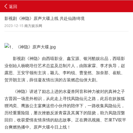
返回
影视剧《神隐》原声大碟上线 共赴仙路绮境
2023-12-15
南方娱乐网
影视剧《神隐》由西嘻影业、鑫宝源、银河酷娱出品，西嘻影
业创始人杨晓培任艺术总监及总制片人，由陈家霖、李才执导，赵
露思、王安宇领衔主演，颖儿、李昀锐、曹斐然、加奈那、崔航、
贺开朗主演，薛佳凝友情出演的古装燃恋仙侠大剧。
《神隐》讲述了励志上进的水凝兽阿音和神力被封的真神之子
古晋因一场意外相识，从此走上寻找凤隐仙元之路，此后在妖族狐
狸鸿奕、鹰族公主宴爽这些小伙伴的陪伴下，一路收集凤隐仙元，
历经重重险阻，屡次挫败反派青霖及其属下的阻挠，助力凤隐涅槃
回归，收获爱情友情亲情的励志故事。正在腾讯视频、芒果TV双平
台爽燃热播中。原声大碟今日上线！