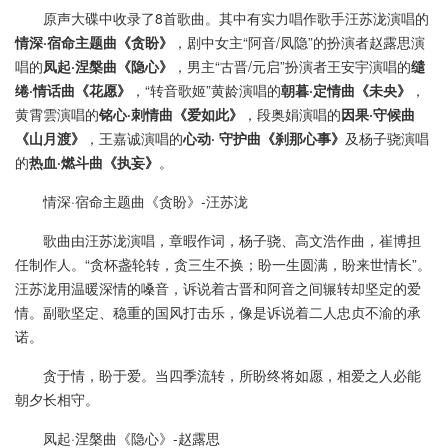
原声大碟中收录了8首歌曲。其中有实力唱作歌手汪苏泷演唱的
情深·宿命主题曲《贪盼》
，剧中女主“阿音/凤隐”的扮演者赵露思演
唱的
凤起·涅槃曲《隐心》
，男主“古晋/元启”扮演者王安宇演唱的
缱
绻·情话曲《花愿》
，“转音歌姬”黄龄演唱的
朝暮·定情曲《未央》
，
黄霄雲演唱的
铭心·刺情曲《爱如此》
，段奥娟演唱的
因果·守候曲
《山月渡》
，王嘉诚演唱的
心动· 守护曲《刹那心事》
及杨子骁演唱
的
热血·燃斗曲《执妄》
。
情深·宿命主题曲《贪盼》-汪苏泷
歌曲由汪苏泷演唱，章暇作词，杨子骁、高文浩作曲，崔博担
任制作人。“贪杯盏轮转，贪三生不换；盼一生圆满，盼来世情长”。
汪苏泷用温暖深情的嗓音，诉说着古晋和阿音之间辗转却坚定的爱
情。副歌坚定、稳重的国风打击乐，像是诉说着二人忠贞不渝的承
诺。
贪于情，盼于爱。当四季流转，所盼终将如愿，相爱之人必能
朝夕长相守。
凤起·涅槃曲《隐心》-赵露思