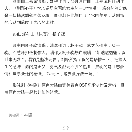
歌曲由王嘉诚演唱，舒望作词，熙月月作曲，王嘉诚担任制作
人。《刹那心事》恍若是男主写给女主的一封“情书”，缘分的注定像
是一场悄然飘落的落花雨，而你却在此刻目睹了它的美丽，从刹那
的心动到藏匿于内心的牵挂。
热血·燃斗曲《执妄》-杨子骁
歌曲由杨子骁演唱，清彦作词，杨子骁、林之艺作曲，杨子
骁、石慧峰担任制作人。唱作人杨子骁热血演唱，“斩魑魅魍魉，叹
世事无常 ”，唱的是坚决无畏，剑锋所指；叹的是珍惜当下、把握人
生的意味；燃的是正义、勇气及战无不胜的热血，展现的是壮志豪
情和世事变迁的感慨。“纵无归，也要孤身战一场。”
影视剧《神隐》原声大碟由完美青春OST音乐制作及营销，跟
着原声大碟一起共赴仙路绮境。
神隐
关键词：
分享