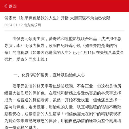
返回
侯雯元《如果奔跑是我的人生》开播 大胆突破不为自己设限
2024-01-12
南方娱乐网
由侯雯元领衔主演，爱奇艺和瞳盟影视联合出品，沈严担任总
导演，李江明倾力执导，改编自纪静蓉小说《如果奔跑是我的宿
命》的电视剧《如果奔跑是我的人生》已于1月11日在央视八套黄金
强档、爱奇艺同步上线！
一、化身“高冷”暖男，直球鼓励治愈人心
侯雯元饰演的林天宇看似嬉笑玩闹、不务正业，但这都是他历
经巨大创伤后的保护色。在理想和情感上备受伤害后的林天宇选择
成为一名普通的舞蹈老师，虽然一开始不受欢迎，但他还是选择一
路向前奔跑，走出低落，用治愈的力量、耿直却温暖的话语不断鼓
励程安心，迎接崭新的人生篇章！相信侯雯元在剧中的精彩表现将
为观众带来震撼与难忘的体验，用他自然动情的诠释为整个剧集增
添一份别样的魅力。