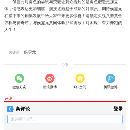
侯雯元对角色的尝试与突破让观众看到的是角色塑造更加立
体，情感表达更加细腻，演技逐渐趋于成熟的好演员，期待侯雯元
在接下来的剧集发展中给大家带来更多惊喜！请锁定央视八套黄金
强档与爱奇艺，与侯雯元共同体验那些勇敢面对困境、奋力奔跑的
人生！
侯雯元
关键词：
分享
微信好友
新浪微博
QQ空间
腾讯微博
评论
条评论
登录
0
来说两句吧...