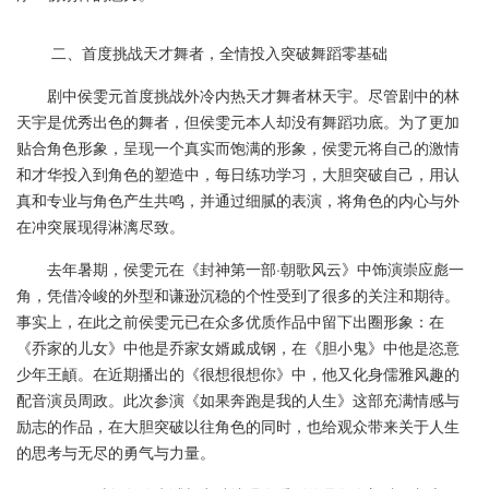
二、首度挑战天才舞者，全情投入突破舞蹈零基础
剧中侯雯元首度挑战外冷内热天才舞者林天宇。尽管剧中的林
天宇是优秀出色的舞者，但侯雯元本人却没有舞蹈功底。为了更加
贴合角色形象，呈现一个真实而饱满的形象，侯雯元将自己的激情
和才华投入到角色的塑造中，每日练功学习，大胆突破自己，用认
真和专业与角色产生共鸣，并通过细腻的表演，将角色的内心与外
在冲突展现得淋漓尽致。
去年暑期，侯雯元在《封神第一部·朝歌风云》中饰演崇应彪一
角，凭借冷峻的外型和谦逊沉稳的个性受到了很多的关注和期待。
事实上，在此之前侯雯元已在众多优质作品中留下出圈形象：在
《乔家的儿女》中他是乔家女婿戚成钢，在《胆小鬼》中他是恣意
少年王頔。在近期播出的《很想很想你》中，他又化身儒雅风趣的
配音演员周政。此次参演《如果奔跑是我的人生》这部充满情感与
励志的作品，在大胆突破以往角色的同时，也给观众带来关于人生
的思考与无尽的勇气与力量。