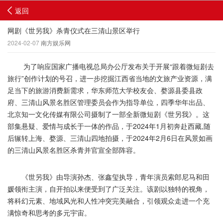
返回
网剧《世另我》杀青仪式在三清山景区举行
2024-02-07
南方娱乐网
为了响应国家广播电视总局办公厅发布关于开展“跟着微短剧去
旅行”创作计划的号召，进一步挖掘江西省当地的文旅产业资源，满
足当下的旅游消费新需求，华东师范大学校友会、婺源县委县政
府、三清山风景名胜区管理委员会作为指导单位，四季华年出品、
北京知一文化传媒有限公司摄制了一部全新微短剧《世另我》。这
部集悬疑、爱情与成长于一体的作品，于2024年1月初奔赴西藏,随
后辗转上海、婺源、三清山四地拍摄，于2024年2月6日在风景如画
的三清山风景名胜区杀青并官宣全部阵容。
《世另我》由导演孙杰、张鑫玺执导，青年演员索郎尼马和田
媛领衔主演，自开拍以来便受到了广泛关注。该剧以独特的视角，
将科幻元素、地域风光和人性冲突完美融合，引领观众走进一个充
满惊奇和思考的多元宇宙。