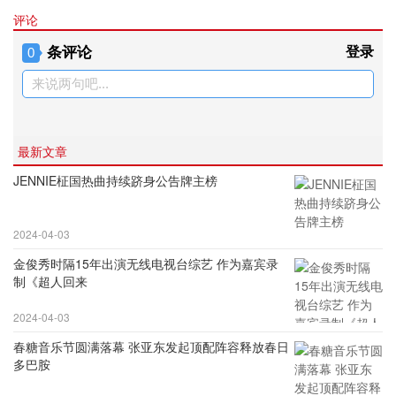
评论
条评论
登录
0
来说两句吧...
最新文章
JENNIE柾国热曲持续跻身公告牌主榜
2024-04-03
金俊秀时隔15年出演无线电视台综艺 作为嘉宾录
制《超人回来
2024-04-03
春糖音乐节圆满落幕 张亚东发起顶配阵容释放春日
多巴胺