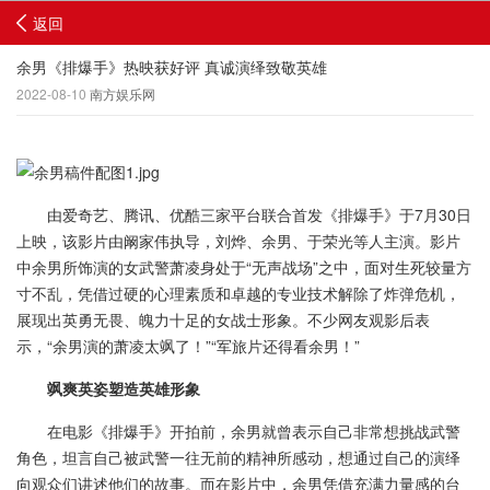
返回
余男《排爆手》热映获好评 真诚演绎致敬英雄
2022-08-10
南方娱乐网
由爱奇艺、腾讯、优酷三家平台联合首发《排爆手》于7月30日
上映，该影片由阚家伟执导，刘烨、余男、于荣光等人主演。影片
中余男所饰演的女武警萧凌身处于“无声战场”之中，面对生死较量方
寸不乱，凭借过硬的心理素质和卓越的专业技术解除了炸弹危机，
展现出英勇无畏、魄力十足的女战士形象。不少网友观影后表
示，“余男演的萧凌太飒了！”“军旅片还得看余男！”
飒爽英姿塑造英雄形象
在电影《排爆手》开拍前，余男就曾表示自己非常想挑战武警
角色，坦言自己被武警一往无前的精神所感动，想通过自己的演绎
向观众们讲述他们的故事。而在影片中，余男凭借充满力量感的台