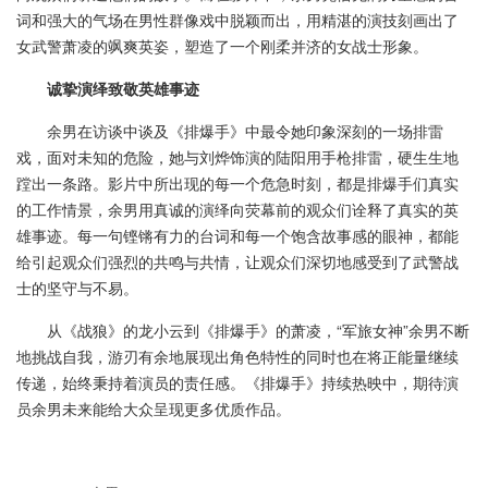
词和强大的气场在男性群像戏中脱颖而出，用精湛的演技刻画出了
女武警萧凌的飒爽英姿，塑造了一个刚柔并济的女战士形象。
诚挚演绎致敬英雄事迹
余男在访谈中谈及《排爆手》中最令她印象深刻的一场排雷
戏，面对未知的危险，她与刘烨饰演的陆阳用手枪排雷，硬生生地
蹚出一条路。影片中所出现的每一个危急时刻，都是排爆手们真实
的工作情景，余男用真诚的演绎向荧幕前的观众们诠释了真实的英
雄事迹。每一句铿锵有力的台词和每一个饱含故事感的眼神，都能
给引起观众们强烈的共鸣与共情，让观众们深切地感受到了武警战
士的坚守与不易。
从《战狼》的龙小云到《排爆手》的萧凌，“军旅女神”余男不断
地挑战自我，游刃有余地展现出角色特性的同时也在将正能量继续
传递，始终秉持着演员的责任感。《排爆手》持续热映中，期待演
员余男未来能给大众呈现更多优质作品。