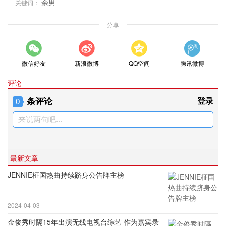
余男
关键词：
分享
微信好友
新浪微博
QQ空间
腾讯微博
评论
条评论
登录
0
来说两句吧...
最新文章
JENNIE柾国热曲持续跻身公告牌主榜
2024-04-03
金俊秀时隔15年出演无线电视台综艺 作为嘉宾录