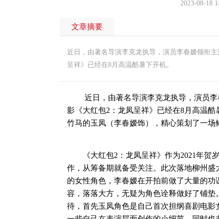
2023-08-18 1
文章摘要
近日，由著名导演李克龙执导，演员李春嫒领衔主
呈祥》已经在8月高温酷暑下开机。
近日，由著名导演李克龙执导，演员李春
影《大红包2：龙凤呈祥》已经在8月高温
竹马的玉凤（李春嫒饰），精心策划了一场
《大红包2：龙凤呈祥》作为2021年贺
作，从筹备期就备受关注。此次落地柳州盛
的女性角色，李春嫒在开拍前做了大量的功
容，落落大方，无疑为角色诠释做好了铺垫
待，首先玉凤角色是自己首次担纲喜剧电影
一些自己在表演层面创作的小细节，同时也