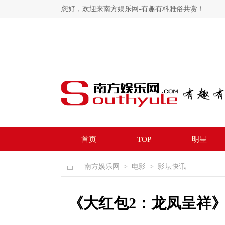
您好，欢迎来南方娱乐网-有趣有料雅俗共赏！
首页
TOP
明星
南方娱乐网
>
电影
>
影坛快讯
《大红包2：龙凤呈祥