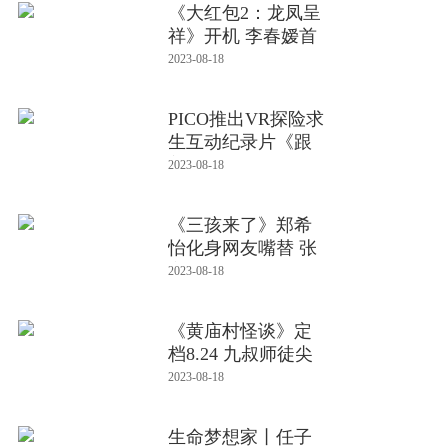
《大红包2：龙凤呈
祥》开机 李春嫒首
演欢乐喜
2023-08-18
PICO推出VR探险求
生互动纪录片《跟
着德爷闯
2023-08-18
《三孩来了》郑希
怡化身网友嘴替 张
亮成“
2023-08-18
《黄庙村怪谈》定
档8.24 九叔师徒尖
叫回归，
2023-08-18
生命梦想家丨任子