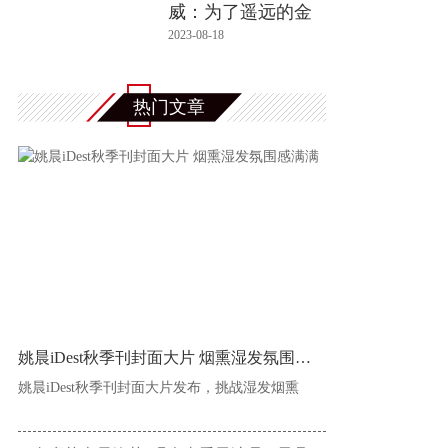
威：为了遥远的金
色梦想，他一
2023-08-18
热门文章
姚晨iDest秋季刊封面大片 烟熏湿发氛围感满
姚晨iDest秋季刊封面大片发布，挑战湿发烟熏