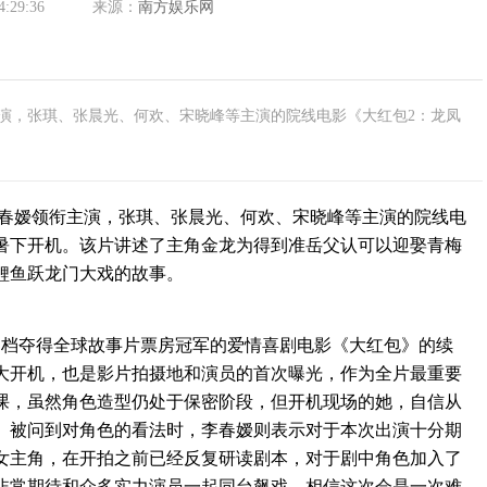
4:29:36
来源：
南方娱乐网
演，张琪、张晨光、何欢、宋晓峰等主演的院线电影《大红包2：龙凤
嫒领衔主演，张琪、张晨光、何欢、宋晓峰等主演的院线电
酷暑下开机。该片讲述了主角金龙为得到准岳父认可以迎娶青梅
鲤鱼跃龙门大戏的故事。
岁档夺得全球故事片票房冠军的爱情喜剧电影《大红包》的续
大开机，也是影片拍摄地和演员的首次曝光，作为全片最重要
课，虽然角色造型仍处于保密阶段，但开机现场的她，自信从
。被问到对角色的看法时，李春嫒则表示对于本次出演十分期
女主角，在开拍之前已经反复研读剧本，对于剧中角色加入了
非常期待和众多实力演员一起同台飙戏，相信这次会是一次难