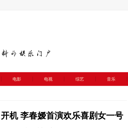
电影
电视
综艺
音乐
》开机 李春嫒首演欢乐喜剧女一号