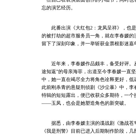
忘的演艺经历。
此番出演《大红包2：龙凤呈祥》，也是
的被打劫的超市服务员一角，就在李春嫒的
留下了深刻印象，并一举斩获金票根影迷嘉
近年来，李春嫒作品颇丰，备受好评。从
途知返”的母亲海菲，出道至今李春嫒一直
中，她一直在竭尽全力将角色诠释更好，低
此前刚杀青的悬疑刑侦剧《沙尘暴》中，李
特辑的短短露出，便已收获众多期待，一个
——玉凤，也会是她塑造角色的新突破。
据悉，由李春嫒主演的谍战剧《激战苍穹
《我是刑警》目前已进入后期制作阶段，几