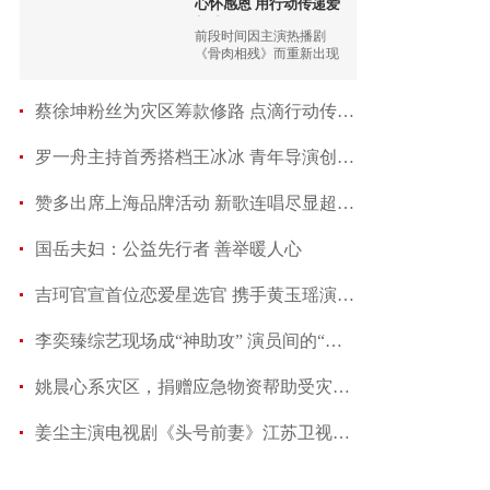
心怀感恩 用行动传递爱
与成
前段时间因主演热播剧
《骨肉相残》而重新出现
在观众面前的00后演员陈
炳林，再次迎来了事业上
的高峰，剧集热播以来，
蔡徐坤粉丝为灾区筹款修路 点滴行动传递公益力
通告不断
罗一舟主持首秀搭档王冰冰 青年导演创作扶持计
赞多出席上海品牌活动 新歌连唱尽显超强舞台实
国岳夫妇：公益先行者 善举暖人心
吉珂官宣首位恋爱星选官 携手黄玉瑶演绎国风之
李奕臻综艺现场成“神助攻” 演员间的“淋雨撑
姚晨心系灾区，捐赠应急物资帮助受灾群众
姜尘主演电视剧《头号前妻》江苏卫视再播 主演