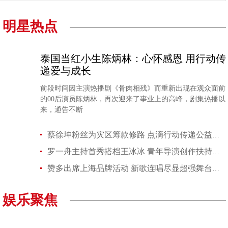
明星热点
泰国当红小生陈炳林：心怀感恩 用行动传
李秀满总制作人出席第二届世界文化产业论坛，并发
权俞利亲自剧透《Bossam - Steal the Fate》下
递爱与成长
前段时间因主演热播剧《骨肉相残》而重新出现在观众面前
的00后演员陈炳林，再次迎来了事业上的高峰，剧集热播以
来，通告不断
蔡徐坤粉丝为灾区筹款修路 点滴行动传递公益力量
“Double Million Seller”NCT DREAM专辑《味 (
NCT 127日本迷你专辑《LOVEHOLIC》荣登Oricon专
罗一舟主持首秀搭档王冰冰 青年导演创作扶持计划第二季开幕表现
赞多出席上海品牌活动 新歌连唱尽显超强舞台实力
娱乐聚焦