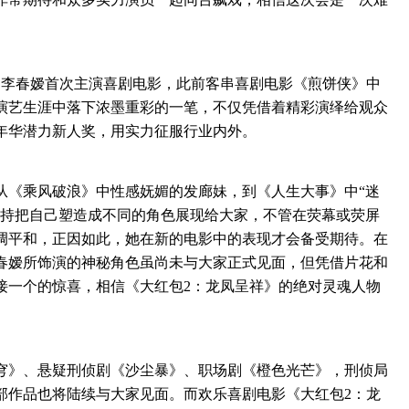
李春嫒首次主演喜剧电影，此前客串喜剧电影《煎饼侠》中
演艺生涯中落下浓墨重彩的一笔，不仅凭借着精彩演绎给观众
年华潜力新人奖，用实力征服行业内外。
《乘风破浪》中性感妩媚的发廊妹，到《人生大事》中“迷
坚持把自己塑造成不同的角色展现给大家，不管在荧幕或荧屏
调平和，正因如此，她在新的电影中的表现才会备受期待。在
春嫒所饰演的神秘角色虽尚未与大家正式见面，但凭借片花和
接一个的惊喜，相信《大红包2：龙凤呈祥》的绝对灵魂人物
》、悬疑刑侦剧《沙尘暴》、职场剧《橙色光芒》，刑侦局
部作品也将陆续与大家见面。而欢乐喜剧电影《大红包2：龙