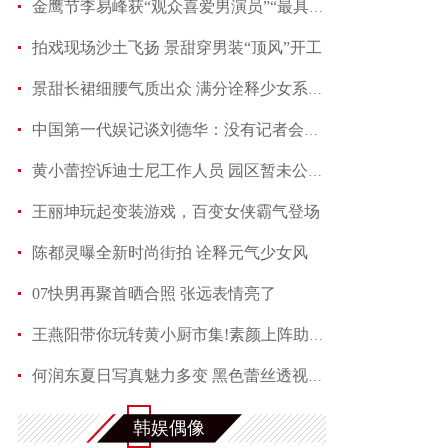
金鹰节李易峰获“观众喜爱男演员”“最具人气男演
拍戏现场沙土飞扬 景甜穿男装“顶风”开工
景甜长裙细腰气质出众 满分诠释少女系优雅
中国第一代娱记谈刘德华：没有记者会不喜欢他
黄小蕾控诉迪士尼工作人员 园区暂未公开回应当事
王丽坤玩起变装游戏，百变女侠霸气登场
陈都灵曝全新时尚街拍 诠释元气少女风
07快男再聚首晒合照 张远表情亮了
王燕阳带你玩转黄小厨市集!素颜上阵助力嫣然天使
何润东夏日写真魅力多变 黑色蕾丝透视西装性感吸
满屏长腿称霸夏天 马思纯机场演绎freestyle
韩娱偶像