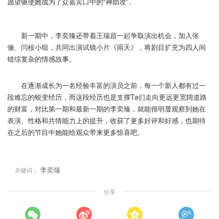
愿望驱使她成为了众嘉宾口中的“神助攻”。
新一期中，李奕臻还带着王瑞昌一起争取演出机会，加入张
俪、闫桉小组，共同出演试镜小片《雨天》，将剧目扩充为四人间
错综复杂的情感故事。
在逐渐成长为一名经验丰富的演员之前，每一个新人都有过一
段难忘的蜕变经历，而这段经历也是支撑Ta们走向更远更宽阔道路
的财富，对比第一期和最新一期的李奕臻，就能很明显观察到她在
表演、性格和共情能力上的提升，收获了更多好评和好感，也期待
在之后的节目中她能给观众带来更多惊喜吧。
李奕臻
关键词：
分享