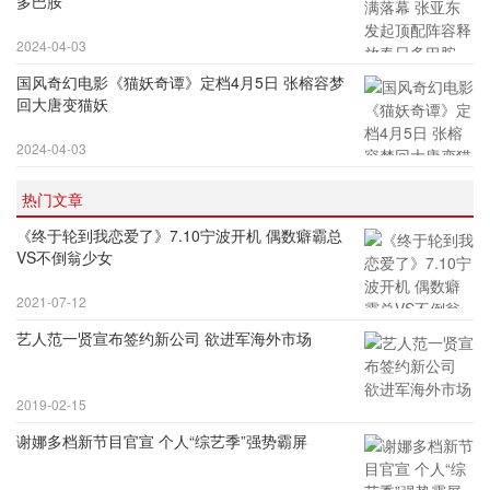
多巴胺
2024-04-03
国风奇幻电影《猫妖奇谭》定档4月5日 张榕容梦
回大唐变猫妖
2024-04-03
热门文章
《终于轮到我恋爱了》7.10宁波开机 偶数癖霸总
VS不倒翁少女
2021-07-12
艺人范一贤宣布签约新公司 欲进军海外市场
2019-02-15
谢娜多档新节目官宣 个人“综艺季”强势霸屏