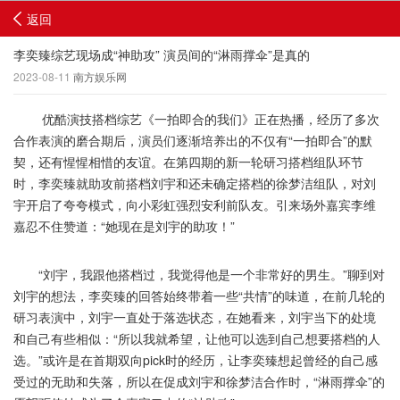
返回
李奕臻综艺现场成“神助攻” 演员间的“淋雨撑伞”是真的
2023-08-11
南方娱乐网
优酷演技搭档综艺《一拍即合的我们》正在热播，经历了多次
合作表演的磨合期后，演员们逐渐培养出的不仅有“一拍即合”的默
契，还有惺惺相惜的友谊。在第四期的新一轮研习搭档组队环节
时，李奕臻就助攻前搭档刘宇和还未确定搭档的徐梦洁组队，对刘
宇开启了夸夸模式，向小彩虹强烈安利前队友。引来场外嘉宾李维
嘉忍不住赞道：“她现在是刘宇的助攻！”
“刘宇，我跟他搭档过，我觉得他是一个非常好的男生。”聊到对
刘宇的想法，李奕臻的回答始终带着一些“共情”的味道，在前几轮的
研习表演中，刘宇一直处于落选状态，在她看来，刘宇当下的处境
和自己有些相似：“所以我就希望，让他可以选到自己想要搭档的人
选。”或许是在首期双向pick时的经历，让李奕臻想起曾经的自己感
受过的无助和失落，所以在促成刘宇和徐梦洁合作时，“淋雨撑伞”的