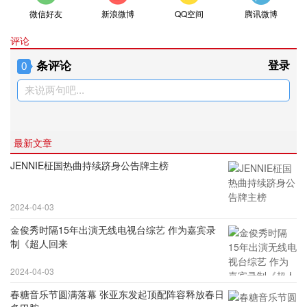
微信好友
新浪微博
QQ空间
腾讯微博
评论
条评论
登录
0
来说两句吧...
最新文章
JENNIE柾国热曲持续跻身公告牌主榜
2024-04-03
金俊秀时隔15年出演无线电视台综艺 作为嘉宾录
制《超人回来
2024-04-03
春糖音乐节圆满落幕 张亚东发起顶配阵容释放春日