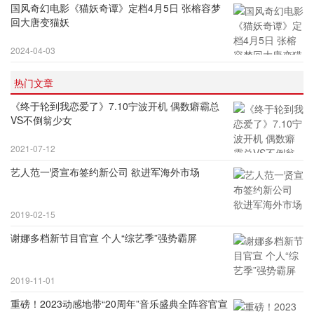
国风奇幻电影《猫妖奇谭》定档4月5日 张榕容梦
回大唐变猫妖
2024-04-03
热门文章
《终于轮到我恋爱了》7.10宁波开机 偶数癖霸总
VS不倒翁少女
2021-07-12
艺人范一贤宣布签约新公司 欲进军海外市场
2019-02-15
谢娜多档新节目官宣 个人“综艺季”强势霸屏
2019-11-01
重磅！2023动感地带“20周年”音乐盛典全阵容官宣