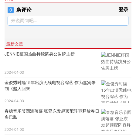
条评论
登录
0
来说两句吧...
最新文章
JENNIE柾国热曲持续跻身公告牌主榜
2024-04-03
金俊秀时隔15年出演无线电视台综艺 作为嘉宾录
制《超人回来
2024-04-03
春糖音乐节圆满落幕 张亚东发起顶配阵容释放春日
多巴胺
2024-04-03