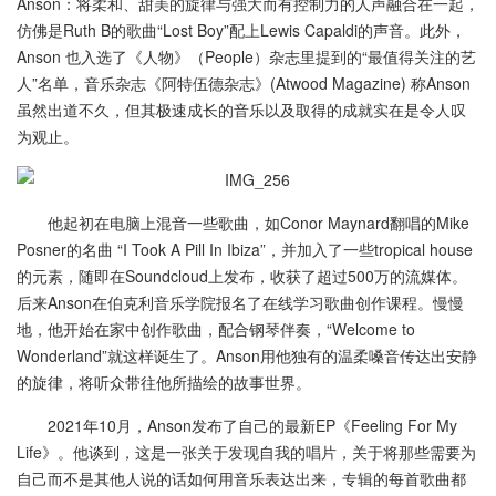
Anson：将柔和、甜美的旋律与强大而有控制力的人声融合在一起，
仿佛是Ruth B的歌曲“Lost Boy”配上Lewis Capaldi的声音。此外，
Anson 也入选了《人物》（People）杂志里提到的“最值得关注的艺
人”名单，音乐杂志《阿特伍德杂志》(Atwood Magazine) 称Anson
虽然出道不久，但其极速成长的音乐以及取得的成就实在是令人叹
为观止。
他起初在电脑上混音一些歌曲，如Conor Maynard翻唱的Mike
Posner的名曲 “I Took A Pill In Ibiza”，并加入了一些tropical house
的元素，随即在Soundcloud上发布，收获了超过500万的流媒体。
后来Anson在伯克利音乐学院报名了在线学习歌曲创作课程。慢慢
地，他开始在家中创作歌曲，配合钢琴伴奏，“Welcome to
Wonderland”就这样诞生了。Anson用他独有的温柔嗓音传达出安静
的旋律，将听众带往他所描绘的故事世界。
2021年10月，Anson发布了自己的最新EP《Feeling For My
Life》。他谈到，这是一张关于发现自我的唱片，关于将那些需要为
自己而不是其他人说的话如何用音乐表达出来，专辑的每首歌曲都