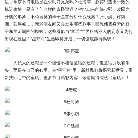
边手拿萝卜打电话是在求助好兄弟吗？杜海涛、赵露思露出一致的
惊讶表情，是有了什么样的奇怪遭遇？种地归来的陈少熙一改阳光
开朗的形象，不苟言笑的样子是在分析什么线索？张小婉、许魏
洲、彭昱畅……新老朋友间又会发生哪些趣事？而陈伟霆身旁的豆
子和吴昕周围的蜘蛛，这些看似与“童话”世界格格不入的元素又为何
出现在这里？“星守村”生活即将开启，一切谜底静待揭晓！
人长大的过程是一个慢慢不相信童话的过程，但童话并没有消
失，而是在自己的心里。在“星守村”里，新村民们将探索新世界，重
新找回心中的童话。更多节目精彩内容，敬请期待综艺《童话》！