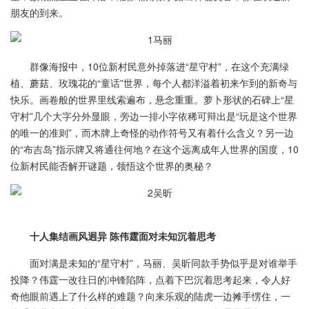
朋友的到来。
群像海报中，10位新村民意外掉落进“星守村”，在这个充满绿
植、蘑菇、玫瑰花的“童话”世界，每个人都洋溢着初来乍到的新奇与
快乐。画卷般的世界里线索遍布，悬念重重。萝卜形状的石碑上“星
守村”几个大字分外显眼，旁边一排小字依稀可辩出是“玩是这个世界
的唯一的准则”，而木牌上奇怪的动作符号又有着什么含义？另一边
的“布吉岛”指示牌又将通往何地？在这个远离成年人世界的国度，10
位新村民能否解开谜题，领悟这个世界的奥秘？
十人集结画风迥异 陈伟霆面对未知沉着思考
面对满是未知的“星守村”，马丽、吴昕同款手势似乎是对谁举手
投降？伟霆一改往日的冲锋陷阵，点着下巴沉着思考起来，令人好
奇他眼前遇上了什么样的难题？向来乐观的陆虎一边摊手愣住，一