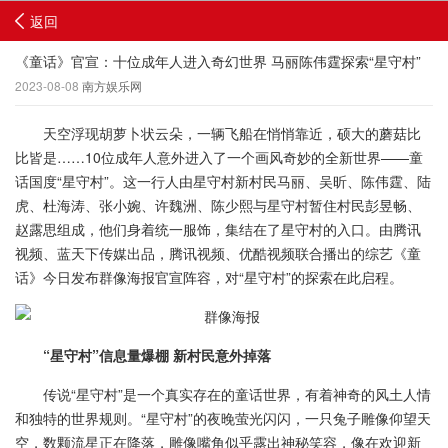
返回
《童话》官宣：十位成年人进入奇幻世界 马丽陈伟霆探索“星守村”
2023-08-08
南方娱乐网
天空浮现胡萝卜状云朵，一辆飞船在悄悄靠近，硕大的蘑菇比
比皆是……10位成年人意外进入了一个画风奇妙的全新世界——童
话国度“星守村”。这一行人由星守村新村民马丽、吴昕、陈伟霆、陆
虎、杜海涛、张小婉、许魏洲、陈少熙与星守村暂住村民彭昱畅、
赵露思组成，他们身着统一服饰，集结在了星守村的入口。由腾讯
视频、蓝天下传媒出品，腾讯视频、优酷视频联合播出的综艺《童
话》今日发布群像海报官宣阵容，对“星守村”的探索在此启程。
“星守村”信息量爆棚 新村民意外掉落
传说“星守村”是一个真实存在的童话世界，有着神奇的风土人情
和独特的世界规则。“星守村”的夜晚萤光闪闪，一只兔子雕像仰望天
空，数颗流星正在降落，雕像嘴角似乎露出神秘笑容，像在欢迎新