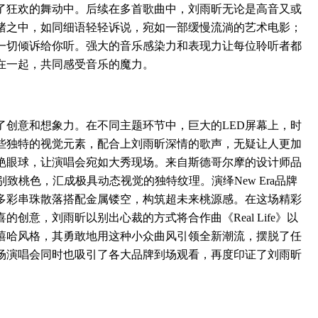
了狂欢的舞动中。后续在多首歌曲中，刘雨昕无论是高音又或
绪之中，如同细语轻轻诉说，宛如一部缓慢流淌的艺术电影；
一切倾诉给你听。强大的音乐感染力和表现力让每位聆听者都
在一起，共同感受音乐的魔力。
意和想象力。在不同主题环节中，巨大的LED屏幕上，时
些独特的视觉元素，配合上刘雨昕深情的歌声，无疑让人更加
艳眼球，让演唱会宛如大秀现场。来自斯德哥尔摩的设计师品
纹，别致桃色，汇成极具动态视觉的独特纹理。演绎New Era品牌
多彩串珠散落搭配金属镂空，构筑超未来桃源感。在这场精彩
创意，刘雨昕以别出心裁的方式将合作曲《Real Life》以
嘻哈风格，其勇敢地用这种小众曲风引领全新潮流，摆脱了任
场演唱会同时也吸引了各大品牌到场观看，再度印证了刘雨昕