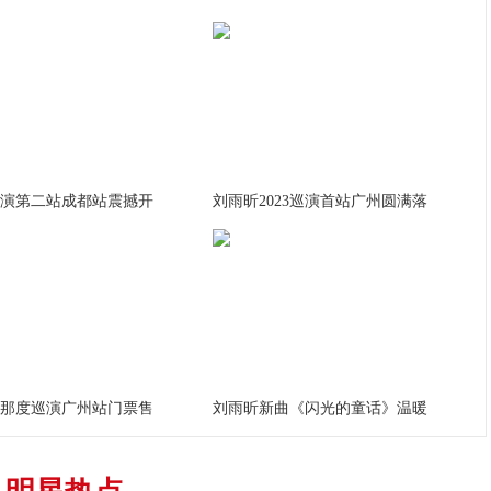
李秀满总制作人出席第二届世界文化产业论坛，并发
权俞利亲自剧透《Bossam - Steal the Fate》下
演第二站成都站震撼开
刘雨昕2023巡演首站广州圆满落
“Double Million Seller”NCT DREAM专辑《味 (
NCT 127日本迷你专辑《LOVEHOLIC》荣登Oricon专
那度巡演广州站门票售
刘雨昕新曲《闪光的童话》温暖