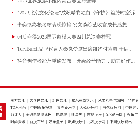
2023世界旅游小姐内蒙古赛区海选赛
“2023北京文化论坛”成毅精彩独白《守护》篇跨时空诉
李奕臻终极考核表现惊艳 发文谈综艺收官成长感想
04后夺得2023国际超模大赛四川总决赛桂冠
ToryBurch品牌代言人秦岚受邀出席纽约时装周 开启都市
抖音创作者经营重磅发布：升级经营能力，助力好作者活得更
南方娱乐
大众网娱乐
红网娱乐
胶东在线娱乐
风水八字同城网
华声
TOM时尚
中国娱乐报道
青春娱乐网
大众娱乐网
当代娱乐网
中国艺
影评人
全球电影资讯网
电影界
明星界
东视娱乐
528娱乐网
娱乐广
时尚资讯
新娱在线
娱乐盒子
瓜姐娱乐
北方娱乐网
中国娱乐资讯