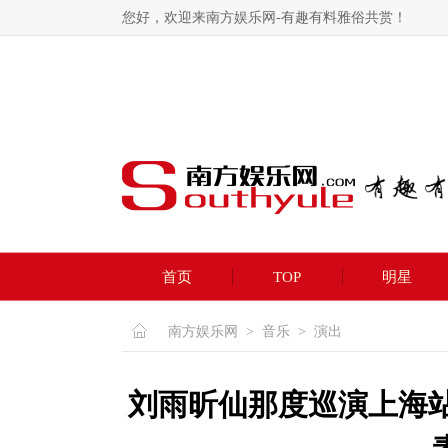
您好，欢迎来南方娱乐网-有趣有料雅俗共赏！
首页
TOP
明星
南方娱乐网
>
音乐
>
演出
刘雨昕仙那度巡演上海