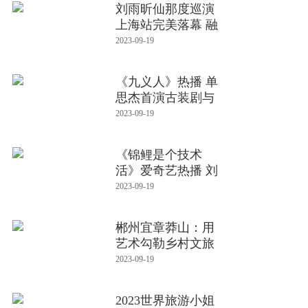
刘雨昕仙那度巡演
上海站完美落幕 融
入多个
2023-09-19
《九义人》热播 单
思杰首演古装剧与
乔振宇
2023-09-19
《锦鲤是个技术
活》爱奇艺热播 刘
特林柒予
2023-09-19
郴州宜章莽山：用
艺术勾勒乡村文旅
新蓝图
2023-09-19
2023世界旅游小姐