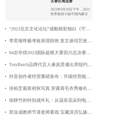
古赛区海选赛
2023年9月16日下午，2023
世界旅游小姐中国内蒙古
赛区海选第一场在赛罕万
达广场精彩上演。
“2023北京文化论坛”成毅精彩独白《守护》篇跨
李奕臻终极考核表现惊艳 发文谈综艺收官成长感
04后夺得2023国际超模大赛四川总决赛桂冠
ToryBurch品牌代言人秦岚受邀出席纽约时装周 开
抖音创作者经营重磅发布：升级经营能力，助力好作者
张柏芝最新初秋写真 穿露肩毛衣秀修长美腿
徐静竹的特别成年礼：从温室花朵到电影演员的进阶
郑业成教师节请老师看戏 宝藏演员弘扬戏曲传统