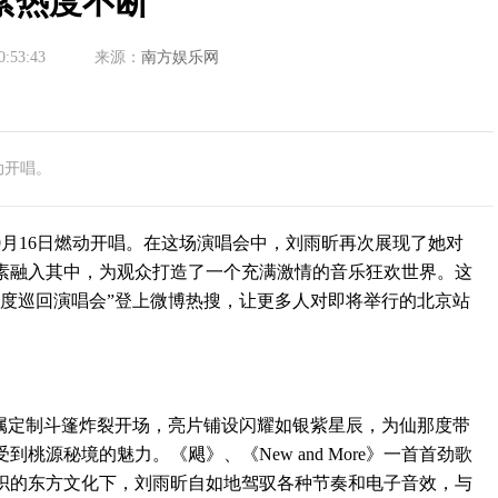
素热度不断
0:53:43
来源：
南方娱乐网
动开唱。
16日燃动开唱。在这场演唱会中，刘雨昕再次展现了她对
素融入其中，为观众打造了一个充满激情的音乐狂欢世界。这
仙那度巡回演唱会”登上微博热搜，让更多人对即将举行的北京站
nn专属定制斗篷炸裂开场，亮片铺设闪耀如银紫星辰，为仙那度带
桃源秘境的魅力。《飓》、《New and More》一首首劲歌
织的东方文化下，刘雨昕自如地驾驭各种节奏和电子音效，与