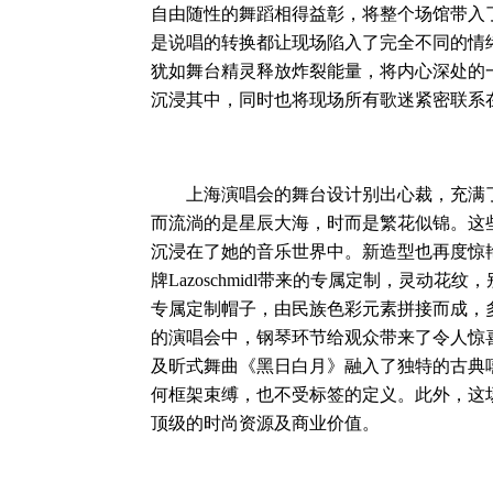
自由随性的舞蹈相得益彰，将整个场馆带入
是说唱的转换都让现场陷入了完全不同的情
犹如舞台精灵释放炸裂能量，将内心深处的
沉浸其中，同时也将现场所有歌迷紧密联系
上海演唱会的舞台设计别出心裁，充满了创
而流淌的是星辰大海，时而是繁花似锦。这
沉浸在了她的音乐世界中。新造型也再度惊
牌Lazoschmidl带来的专属定制，灵动花
专属定制帽子，由民族色彩元素拼接而成，
的演唱会中，钢琴环节给观众带来了令人惊喜的
及昕式舞曲《黑日白月》融入了独特的古典
何框架束缚，也不受标签的定义。此外，这
顶级的时尚资源及商业价值。