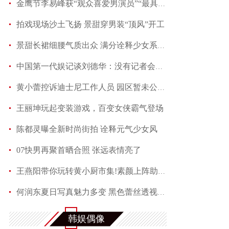
金鹰节李易峰获“观众喜爱男演员”“最具人气男演
拍戏现场沙土飞扬 景甜穿男装“顶风”开工
景甜长裙细腰气质出众 满分诠释少女系优雅
中国第一代娱记谈刘德华：没有记者会不喜欢他
黄小蕾控诉迪士尼工作人员 园区暂未公开回应当事
王丽坤玩起变装游戏，百变女侠霸气登场
陈都灵曝全新时尚街拍 诠释元气少女风
07快男再聚首晒合照 张远表情亮了
王燕阳带你玩转黄小厨市集!素颜上阵助力嫣然天使
何润东夏日写真魅力多变 黑色蕾丝透视西装性感吸
满屏长腿称霸夏天 马思纯机场演绎freestyle
韩娱偶像