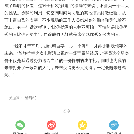
成了鲜明的反差，这对于初次“触电”的徐静竹来说，不啻为一个巨大
的挑战。徐静竹利用一切空闲时间向同组的其他演员讨教经验，从
而丰富自己的表演，不少现场的工作人员都对她的勤奋和灵气赞不
绝口。有一句话这样说，“比你优秀的人并不可怕，可怕的是比你优
秀的人比你还努力”，而徐静竹无疑就是这个既优秀又努力的人。
“我不甘于平凡，却也明白要一步一个脚印，才能走到我想要的
未来。”徐静竹把这次电影演出视作一场宝贵的经历，“演员这个新身
份不仅是我通过努力送给自己的一份特别的成年礼，同时也为我的
未来打开了一扇新的大门，未来变得更令人期待，一定会越来越精
彩。”
徐静竹
关键词：
分享
微信好友
新浪微博
QQ空间
腾讯微博