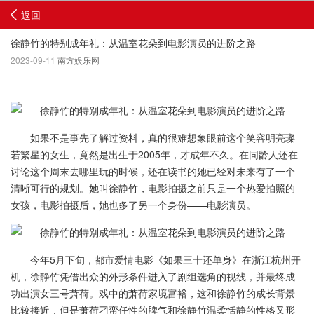
返回
徐静竹的特别成年礼：从温室花朵到电影演员的进阶之路
2023-09-11
南方娱乐网
如果不是事先了解过资料，真的很难想象眼前这个笑容明亮璨
若繁星的女生，竟然是出生于2005年，才成年不久。在同龄人还在
讨论这个周末去哪里玩的时候，还在读书的她已经对未来有了一个
清晰可行的规划。她叫徐静竹，电影拍摄之前只是一个热爱拍照的
女孩，电影拍摄后，她也多了另一个身份——电影演员。
今年5月下旬，都市爱情电影《如果三十还单身》在浙江杭州开
机，徐静竹凭借出众的外形条件进入了剧组选角的视线，并最终成
功出演女三号萧荷。戏中的萧荷家境富裕，这和徐静竹的成长背景
比较接近，但是萧荷刁蛮任性的脾气和徐静竹温柔恬静的性格又形