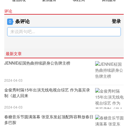
评论
条评论
登录
0
来说两句吧...
最新文章
JENNIE柾国热曲持续跻身公告牌主榜
2024-04-03
金俊秀时隔15年出演无线电视台综艺 作为嘉宾录
制《超人回来
2024-04-03
春糖音乐节圆满落幕 张亚东发起顶配阵容释放春日
多巴胺