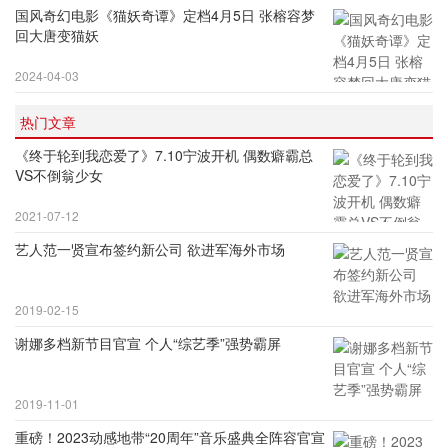
国风奇幻电影《猫妖奇谭》定档4月5日 张榕容梦
回大唐变猫妖
2024-04-03
热门文章
《终于轮到我恋爱了》7.10宁波开机 偶数癖霸总
VS不倒翁少女
2021-07-12
艺人范一贤宣布签约新公司 欲进军海外市场
2019-02-15
谢娜多档新节目官宣 个人“综艺季”强势霸屏
2019-11-01
重磅！2023动感地带“20周年”音乐盛典全阵容官宣