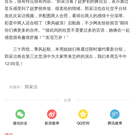
音乐，很有特点很有内容。”郭采洁看了赵梦初的舞台后，表示通过
音乐感受到了赵梦很奔放、很直给的情绪。郭采洁也在社交平台转
发此次采访视频，并配图两人合照，看得出两人的感情十分深厚。
彩蛋中两人还合唱了《乘风破浪》启航曲，不少网友纷纷留言“期待
你们俩更多的合作。”“彼此间的欣赏不需要过多的言语，她俩在一起
感觉很有趣很舒服！”“友谊万岁！”
三十而悦，乘风起航，本周姐姐们将通过限时邀约重新分组，
郭采洁将在第三次竞演中为大家带来怎样的演出，我们本周五中午
12:00见！
郭采洁
关键词：
分享
微信好友
新浪微博
QQ空间
腾讯微博
评论