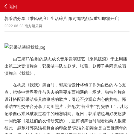
返回
郭采洁分享《乘风破浪》生活碎片 限时邀约战队重组即将开启
2022-06-23
南方娱乐网
由芒果TV自制的励志成长音乐竞演综艺《乘风破浪》于上周播
出第二次竞演舞台，郭采洁与队友赵梦、张蔷、赵樱子共同完成唱
演舞台《我我》。
在构思《我我》舞台时，郭采洁设计将镜子作为自己的内心支
点，把镜中世界看作与失去的重要东西相遇的一场梦。独特的舞台
设计搭配郭采洁极具故事感的歌声，引起不少观众内心的共鸣。郭
采洁在社交平台分享了两组照片，并配文“营业中”“打完收工”，以此
记录自己乘风破浪过程中的难忘瞬间。近日，郭采洁也与好友赵梦
一同做客《姐姐们的友情研究所》，互评初舞台时能看出两人很懂
彼此，赵梦对郭采洁初舞台的印象是“采洁的初舞台是自己近两年的