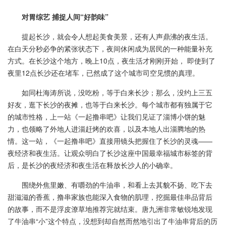
对胃综艺 捕捉人间“好韵味”
提起长沙，就会令人想起美食美景，还有人声鼎沸的夜生活。
在白天分秒必争的紧张状态下，夜间休闲成为居民的一种能量补充
方式。在长沙这个地方，晚上10点，夜生活才刚刚开始， 即使到了
夜里12点长沙还在堵车，已然成了这个城市司空见惯的真理。
如同杜海涛所说，没吃粉，等于白来长沙；那么，没约上三五
好友，逛下长沙的夜摊，也等于白来长沙。每个城市都有独属于它
的城市性格，上一站《一起撸串吧》让我们见证了淄博小饼的魅
力，也领略了外地人进淄赶烤的欢喜，以及本地人出淄腾地的热
情。这一站，《一起撸串吧》直接用镜头把握住了长沙的灵魂——
夜经济和夜生活。让观众明白了长沙这座中国最幸福城市标签的背
后，是长沙的夜经济和夜生活在释放长沙人的小确幸。
围绕外焦里嫩、有嚼劲的牛油串，和看上去其貌不扬、吃下去
甜滋滋的香蕉，撸串家族也能深入食物的肌理，挖掘最佳串品背后
的故事，而不是浮皮潦草地推荐完就结束。唐九洲非常敏锐地发现
了牛油串“小”这个特点，没想到却自然而然地引出了牛油串背后的历