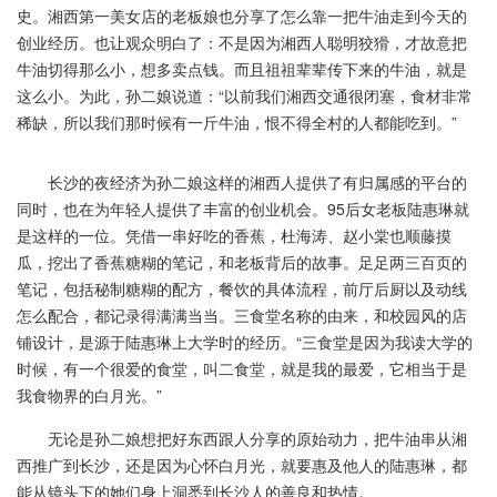
史。湘西第一美女店的老板娘也分享了怎么靠一把牛油走到今天的
创业经历。也让观众明白了：不是因为湘西人聪明狡猾，才故意把
牛油切得那么小，想多卖点钱。而且祖祖辈辈传下来的牛油，就是
这么小。为此，孙二娘说道：“以前我们湘西交通很闭塞，食材非常
稀缺，所以我们那时候有一斤牛油，恨不得全村的人都能吃到。”
长沙的夜经济为孙二娘这样的湘西人提供了有归属感的平台的
同时，也在为年轻人提供了丰富的创业机会。95后女老板陆惠琳就
是这样的一位。凭借一串好吃的香蕉，杜海涛、赵小棠也顺藤摸
瓜，挖出了香蕉糖糊的笔记，和老板背后的故事。足足两三百页的
笔记，包括秘制糖糊的配方，餐饮的具体流程，前厅后厨以及动线
怎么配合，都记录得满满当当。三食堂名称的由来，和校园风的店
铺设计，是源于陆惠琳上大学时的经历。“三食堂是因为我读大学的
时候，有一个很爱的食堂，叫二食堂，就是我的最爱，它相当于是
我食物界的白月光。”
无论是孙二娘想把好东西跟人分享的原始动力，把牛油串从湘
西推广到长沙，还是因为心怀白月光，就要惠及他人的陆惠琳，都
能从镜头下的她们身上洞悉到长沙人的善良和热情。