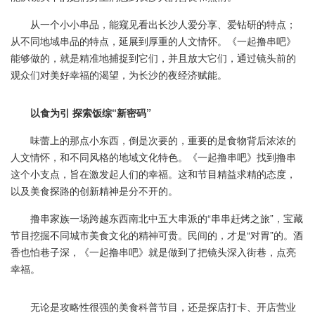
从一个小小串品，能窥见看出长沙人爱分享、爱钻研的特点；
从不同地域串品的特点，延展到厚重的人文情怀。《一起撸串吧》
能够做的，就是精准地捕捉到它们，并且放大它们，通过镜头前的
观众们对美好幸福的渴望，为长沙的夜经济赋能。
以食为引 探索饭综“新密码”
味蕾上的那点小东西，倒是次要的，重要的是食物背后浓浓的
人文情怀，和不同风格的地域文化特色。《一起撸串吧》找到撸串
这个小支点，旨在激发起人们的幸福。这和节目精益求精的态度，
以及美食探路的创新精神是分不开的。
撸串家族一场跨越东西南北中五大串派的“串串赶烤之旅”，宝藏
节目挖掘不同城市美食文化的精神可贵。民间的，才是“对胃”的。酒
香也怕巷子深，《一起撸串吧》就是做到了把镜头深入街巷，点亮
幸福。
无论是攻略性很强的美食科普节目，还是探店打卡、开店营业