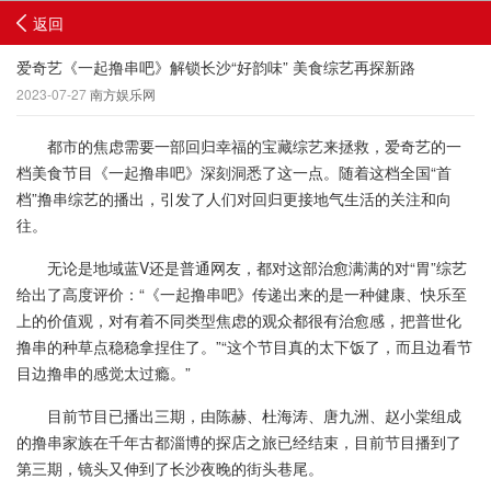
返回
爱奇艺《一起撸串吧》解锁长沙“好韵味” 美食综艺再探新路
2023-07-27
南方娱乐网
都市的焦虑需要一部回归幸福的宝藏综艺来拯救，爱奇艺的一
档美食节目《一起撸串吧》深刻洞悉了这一点。随着这档全国“首
档”撸串综艺的播出，引发了人们对回归更接地气生活的关注和向
往。
无论是地域蓝V还是普通网友，都对这部治愈满满的对“胃”综艺
给出了高度评价：“《一起撸串吧》传递出来的是一种健康、快乐至
上的价值观，对有着不同类型焦虑的观众都很有治愈感，把普世化
撸串的种草点稳稳拿捏住了。”“这个节目真的太下饭了，而且边看节
目边撸串的感觉太过瘾。”
目前节目已播出三期，由陈赫、杜海涛、唐九洲、赵小棠组成
的撸串家族在千年古都淄博的探店之旅已经结束，目前节目播到了
第三期，镜头又伸到了长沙夜晚的街头巷尾。