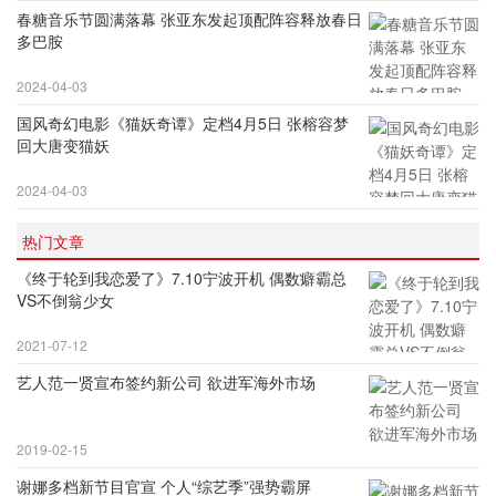
春糖音乐节圆满落幕 张亚东发起顶配阵容释放春日
多巴胺
2024-04-03
国风奇幻电影《猫妖奇谭》定档4月5日 张榕容梦
回大唐变猫妖
2024-04-03
热门文章
《终于轮到我恋爱了》7.10宁波开机 偶数癖霸总
VS不倒翁少女
2021-07-12
艺人范一贤宣布签约新公司 欲进军海外市场
2019-02-15
谢娜多档新节目官宣 个人“综艺季”强势霸屏