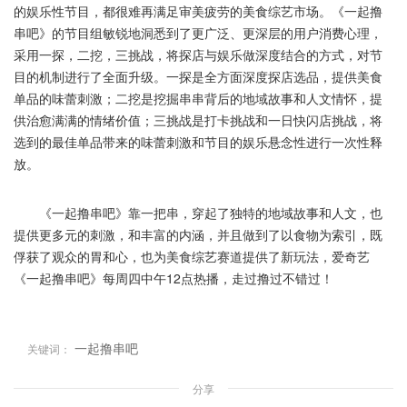
的娱乐性节目，都很难再满足审美疲劳的美食综艺市场。《一起撸
串吧》的节目组敏锐地洞悉到了更广泛、更深层的用户消费心理，
采用一探，二挖，三挑战，将探店与娱乐做深度结合的方式，对节
目的机制进行了全面升级。一探是全方面深度探店选品，提供美食
单品的味蕾刺激；二挖是挖掘串串背后的地域故事和人文情怀，提
供治愈满满的情绪价值；三挑战是打卡挑战和一日快闪店挑战，将
选到的最佳单品带来的味蕾刺激和节目的娱乐悬念性进行一次性释
放。
《一起撸串吧》靠一把串，穿起了独特的地域故事和人文，也
提供更多元的刺激，和丰富的内涵，并且做到了以食物为索引，既
俘获了观众的胃和心，也为美食综艺赛道提供了新玩法，爱奇艺
《一起撸串吧》每周四中午12点热播，走过撸过不错过！
一起撸串吧
关键词：
分享