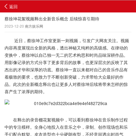
返回
蔡徐坤花絮视频释出全新音乐概念 后续惊喜引期待
2023-12-20
南方娱乐网
近日，蔡徐坤工作室更新一则视频，引发广大网友关注。视频
内容再度展现出全新的风格，透出神秘又纯粹的高级感。在律动的
变换中，蔡徐坤以自己独一无二的艺术构思和时尚品味深耕作品。
用影像记录的方式分享了更多背后的故事，也更深层次的反映了其
杰出的才华和深厚的功底。蔡徐坤一直以来都对自己的音乐作品有
着极致的要求，也致力于不断创新突破，力求带给大众最好的作
品。此次的全新概念释出也让更多人对蔡徐坤后续将带来怎样的惊
喜产生了浓厚的期待。
在释出的录音棚花絮视频中，可以看到蔡徐坤在音乐制作过程
中的专注模样。全身心地投入在音乐之中，录制、创作现场也和乐
手们配合默契。皮衣造型也十分硬朗有型，不经意间透出时尚气