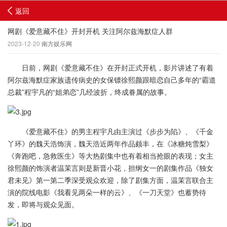
返回
网剧《爱意藏不住》开封开机 关注阿尔兹海默症人群
2023-12-20
南方娱乐网
日前，网剧《爱意藏不住》在开封正式开机，影片讲述了有着
阿尔兹海默症家族遗传病史的女保镖徐熙颜跟暗恋自己多年的“霸道
总裁”程宇凡的“姐弟恋”几经波折，终成眷属的故事。
《爱意藏不住》的男主程宇凡由主演过《步步为陷》、《千金
丫环》的魏天浩饰演，魏天浩近两年作品颇丰，在《冰糖炖雪梨》
《奔跑吧，急救医生》等大热剧集中也有着相当抢眼的表现；女主
徐熙颜的饰演者温茉言则是新晋小花，担纲女一的剧集作品《独女
君未见》第一第二季深受观众欢迎，除了剧集方面，温茉言联合主
演的院线电影《我看见两朵一样的云》、《一刀天堂》也蓄势待
发，即将与观众见面。