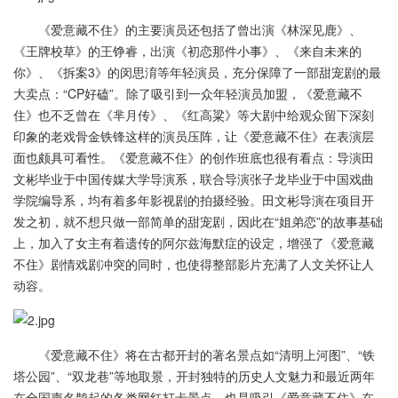
《爱意藏不住》的主要演员还包括了曾出演《林深见鹿》、
《王牌校草》的王铮睿，出演《初恋那件小事》、《来自未来的
你》、《拆案3》的闵思淯等年轻演员，充分保障了一部甜宠剧的最
大卖点：“CP好磕”。除了吸引到一众年轻演员加盟，《爱意藏不
住》也不乏曾在《芈月传》、《红高粱》等大剧中给观众留下深刻
印象的老戏骨金铁锋这样的演员压阵，让《爱意藏不住》在表演层
面也颇具可看性。《爱意藏不住》的创作班底也很有看点：导演田
文彬毕业于中国传媒大学导演系，联合导演张子龙毕业于中国戏曲
学院编导系，均有着多年影视剧的拍摄经验。田文彬导演在项目开
发之初，就不想只做一部简单的甜宠剧，因此在“姐弟恋”的故事基础
上，加入了女主有着遗传的阿尔兹海默症的设定，增强了《爱意藏
不住》剧情戏剧冲突的同时，也使得整部影片充满了人文关怀让人
动容。
《爱意藏不住》将在古都开封的著名景点如“清明上河图”、“铁
塔公园”、“双龙巷”等地取景，开封独特的历史人文魅力和最近两年
在全国声名鹊起的各类网红打卡景点，也是吸引《爱意藏不住》在