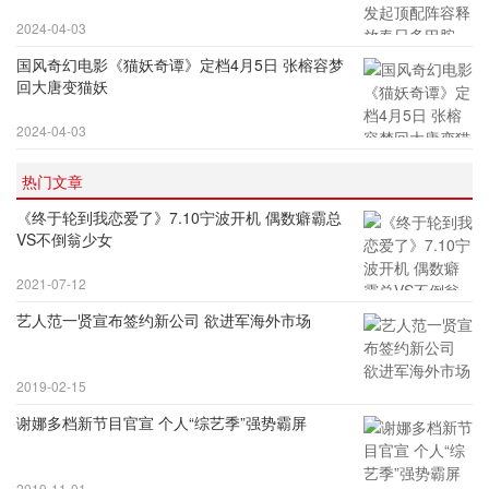
2024-04-03
国风奇幻电影《猫妖奇谭》定档4月5日 张榕容梦
回大唐变猫妖
2024-04-03
热门文章
《终于轮到我恋爱了》7.10宁波开机 偶数癖霸总
VS不倒翁少女
2021-07-12
艺人范一贤宣布签约新公司 欲进军海外市场
2019-02-15
谢娜多档新节目官宣 个人“综艺季”强势霸屏
2019-11-01