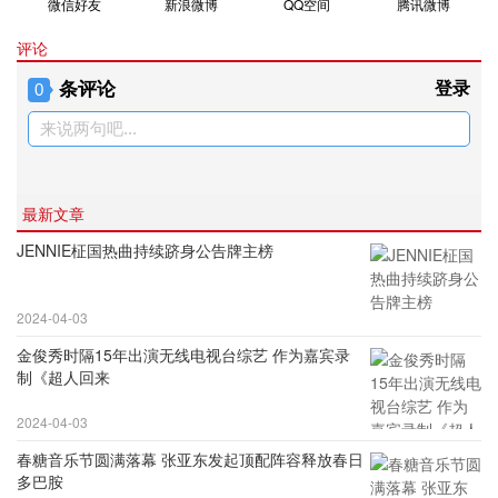
微信好友
新浪微博
QQ空间
腾讯微博
评论
条评论
登录
0
来说两句吧...
最新文章
JENNIE柾国热曲持续跻身公告牌主榜
2024-04-03
金俊秀时隔15年出演无线电视台综艺 作为嘉宾录
制《超人回来
2024-04-03
春糖音乐节圆满落幕 张亚东发起顶配阵容释放春日
多巴胺