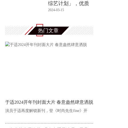
综艺计划」，优质
内容体系再
2024-03-15
热门文章
于适2024开年刊封面大片 春意盎然肆意洒脱
演员于适再度解锁新刊，登《时尚先生fine》开