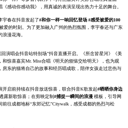
唱《感动你感动我》，用真诚的表演呈现出热力十足的舞台。
宇春在抖音发起了
#和你一样一响回忆登场
#感受被爱的100
被爱的时刻。为了更加融入广州的热烈氛围，李宇春还与广东
的浪漫花海。
4巡回演唱会抖音站特别场”抖音直播开启。《所念皆星河》《美
惊喜嘉宾Mr. Miss合唱《明天的烦恼交给明天》，也为观
，房东的猫将自己的故事和经历唱成歌，陪伴女孩走过悲伤与
开启前持续在抖音放送惊喜，联合抖音K歌发起
#晒晒你身边
透露新歌惊喜；在剪映定制
#捕捉一瞬间的浪漫
模板，引导网
往成都地标“东郊记忆”Citywalk，感受成都的热烈与松