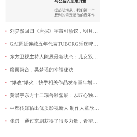
与公益的坚定力量
提起胡海泉，我们第一个
想到的肯定是他的音乐作
品。
刘昊然回归《唐探》宇宙引热议，明月镜片品牌力再
GAI周延连续五年代言TUBORG乐堡啤酒 艺术与商业
东方卫视主持人陈辰最新状态：儿女双全 ，眼神有光
磨而契合，奚梦瑶的幸福秘诀
“爆改”爆火：快手相关作品发布量年增长22倍，女性
黄晨宇东方十二瑞兽雕塑展：以匠心独运，诠释传统文
中都传媒输出优质影视新人 制作人童欣：为项目精
张淇：通过京剧获得了很多力量，希望找到属于自己的