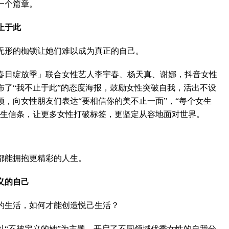
一个篇章。
止于此
形的枷锁让她们难以成为真正的自己。
李秀满总制作人出席第二届世界文化产业论坛，并发
权俞利亲自剧透《Bossam - Steal the Fate》下
日绽放季」联合女性艺人李宇春、杨天真、谢娜，抖音女性
布了“我不止于此”的态度海报，鼓励女性突破自我，活出不设
，向女性朋友们表达“要相信你的美不止一面”，“每个女生
人生信条，让更多女性打破标签，更坚定从容地面对世界。
“Double Million Seller”NCT DREAM专辑《味 (
NCT 127日本迷你专辑《LOVEHOLIC》荣登Oricon专
能拥抱更精彩的人生。
义的自己
生活，如何才能创造悦己生活？
不被定义的她”为主题，开启了不同领域优秀女性的自我分