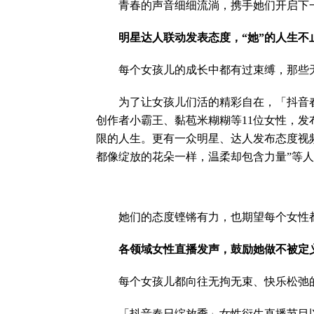
青春的声音细细流淌，携手她们开启下
明星达人联动发表态度，“她”的人生不
每个女孩儿的成长中都有过束缚，那些无
为了让女孩儿们活的精彩自在，「抖音春
创作者小霸王、黏苞米糊糊等11位女性，发
限的人生。更有一众明星、达人发布态度视频
都像绽放的花朵一样，温柔却包含力量”等
她们的态度铿锵有力，也期望每个女性都
各领域女性直播发声，鼓励她做不被定
每个女孩儿都向往无拘无束、快乐松弛的
「抖音春日绽放季」女性衍生直播节目以“