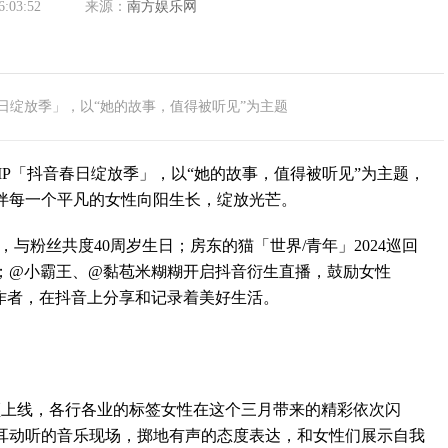
6:03:52
来源：
南方娱乐网
日绽放季」，以“她的故事，值得被听见”为主题
「抖音春日绽放季」，以“她的故事，值得被听见”为主题，
伴每一个平凡的女性向阳生长，绽放光芒。
与粉丝共度40周岁生日；房东的猫「世界/青年」2024巡回
；@小霸王、@黏苞米糊糊开启抖音衍生直播，鼓励女性
作者，在抖音上分享和记录着美好生活。
上线，各行各业的标签女性在这个三月带来的精彩依次闪
耳动听的音乐现场，掷地有声的态度表达，和女性们展示自我