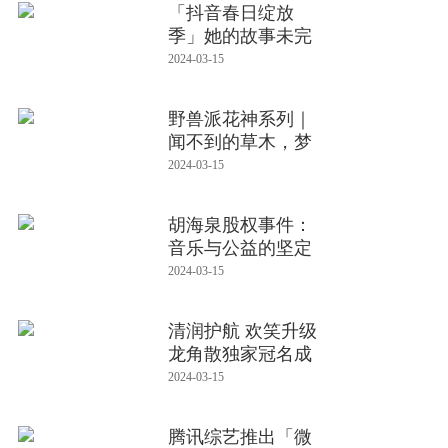
「抖音春日绽放
季」她的故事未完
待续
2024-03-15
野兽派花神系列｜
闻不到的草木，梦
里的乐园
2024-03-15
胡海泉股权事件：
音乐与公益的坚定
力量
2024-03-15
清润护航 欢笑升级
龙角散独家冠名成
都发现
2024-03-15
腾讯综艺推出「微