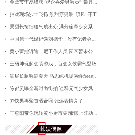
金鹰节李易峰获“观众喜爱男演员”“最具人气男演
拍戏现场沙土飞扬 景甜穿男装“顶风”开工
景甜长裙细腰气质出众 满分诠释少女系优雅
中国第一代娱记谈刘德华：没有记者会不喜欢他
黄小蕾控诉迪士尼工作人员 园区暂未公开回应当事
王丽坤玩起变装游戏，百变女侠霸气登场
满屏长腿称霸夏天 马思纯机场演绎freestyle
陈都灵曝全新时尚街拍 诠释元气少女风
07快男再聚首晒合照 张远表情亮了
王燕阳带你玩转黄小厨市集!素颜上阵助力嫣然天使
何润东夏日写真魅力多变 黑色蕾丝透视西装性感吸
韩娱偶像