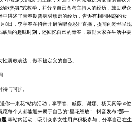
“劲歌热舞”式教学，并分享自己备考主持人的经历，鼓励观众
直播中讲述了青春期曾身材焦虑的经历，告诉有相同困惑的女
3月8日，李宇春在抖音开启演唱会彩排直播，提前向粉丝呈现
演出幕后的趣味时刻，还回忆自己的青春，鼓励大家在生活中要
性勇敢表达，做不被定义的自己。
间
对待与呵护。
你一束花”站内活动，李宇春、戚薇、谢娜、杨天真等60位
祝愿每个人都能迎来属于自己的“星花怒放”；抖音发布
#那一
命题
等站内活动，吸引众多女性用户积极参与，分享自己在生