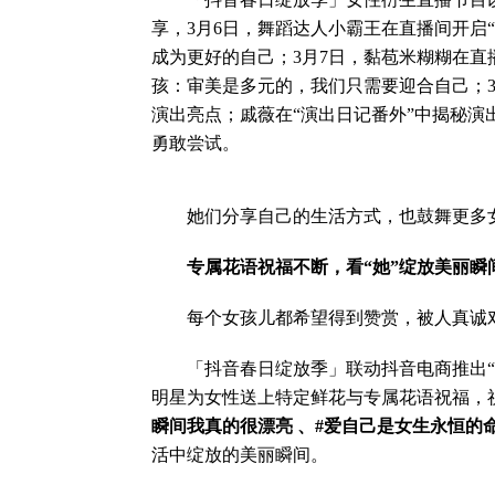
享，3月6日，舞蹈达人小霸王在直播间开启
成为更好的自己；3月7日，黏苞米糊糊在
孩：审美是多元的，我们只需要迎合自己；
演出亮点；戚薇在“演出日记番外”中揭秘
勇敢尝试。
她们分享自己的生活方式，也鼓舞更多女
专属花语祝福不断，看“她”绽放美丽瞬
每个女孩儿都希望得到赞赏，被人真诚
「抖音春日绽放季」联动抖音电商推出“送
明星为女性送上特定鲜花与专属花语祝福，
瞬间我真的很漂亮 、#爱自己是女生永恒的
活中绽放的美丽瞬间。