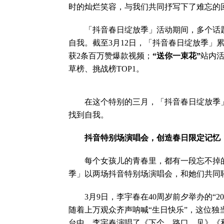
时的灿烂笑容，与我们共同抒写下了难忘的
「抖音春日绽放季」活动期间，多个话题
自我。截至3月12日，「抖音春日绽放季」累
获2条百万赞爆款视频；
“送你一束花”
站内
草榜、挑战榜TOP1。
在这个特别的三月，「抖音春日绽放季」
找到自我。
抖音特别场演唱会，创造春日限定记忆
每个女孩儿的青春里，都有一段忘不掉的
季」以两场抖音特别场演唱会，和她们共同
3月9日，李宇春在40周岁前夕举办的“20
随着上万观众齐声呐喊“生日快乐”，这位独
台中，李宇春演唱了《下个，路口，见》《