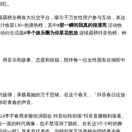
回忆。
霸榜全网各大社交平台，吸引千万女性用户参与互动，表达
计收获130+热搜热榜，其中
#那一瞬间我真的很漂亮
活动收
活动衍生话题
#半个娱乐圈为你星花怒放
连续霸榜抖音热榜、种
用音乐和故事、态度和祝福，陪伴每一位女性朋友在倾听中
旋律，承载着她的万千思绪。在这个春天，「抖音春日绽放
聆听青春的声音。
24李宇春周末愉快演唱会·抖音站特别场”抖音直播顺利落幕。
当一面的时代偶像，也不禁湿润了眼眶。在长达3个小时的舞
和你一样》等多首代表作，与特别嘉宾许美静合唱经典金曲