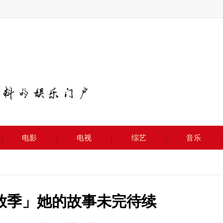
电影
电视
综艺
音乐
放季」她的故事未完待续