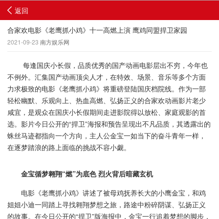
返回
合家欢电影《老鹰抓小鸡》十一高燃上演 鹰鸡同盟捍卫家园
2021-09-23
南方娱乐网
每逢国庆小长假，品质优秀的国产动画电影层出不穷，今年也
不例外。汇集国产动画顶尖人才，在特效、场景、音乐等多个方面
力求极致的电影《老鹰抓小鸡》将重磅登陆国庆档院线。作为一部
轻松幽默、乐观向上、热血高燃、弘扬正义的合家欢动画影片老少
咸宜，是观众在国庆小长假期间走进影院得以放松、家庭观影的首
选。影片今日公开的“捍卫”海报和预告呈现出不凡品质，其透露出的
蛛丝马迹都指向一个方向，主人公金宝一如当下的奋斗青年一样，
在逐梦踏浪的路上面临的挑战不容小觑。
金宝循梦翱翔“燃”为底色 烈火背后暗藏玄机
电影《老鹰抓小鸡》讲述了被母鸡抚养长大的小鹰金宝，和鸡
姐姐小迪一同踏上寻找翱翔梦想之旅，路途中粉碎阴谋、弘扬正义
的故事。在今日公开的“捍卫”版海报中，金宝一行追着梦想的脚步，