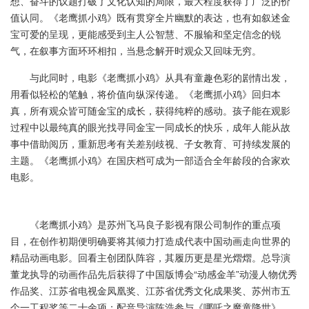
想、奋斗的议题打破了文化认知的局限，最大程度获得了广泛的价
值认同。《老鹰抓小鸡》既有贯穿全片幽默的表达，也有如叙述金
宝可爱的呈现，更能感受到主人公智慧、不服输和坚定信念的锐
气，在叙事方面环环相扣，当悬念解开时观众又回味无穷。
与此同时，电影《老鹰抓小鸡》从具有童趣色彩的剧情出发，
用看似轻松的笔触，将价值向纵深传递。《老鹰抓小鸡》回归本
真，所有观众皆可随金宝的成长，获得纯粹的感动。孩子能在观影
过程中以最纯真的眼光找寻同金宝一同成长的快乐，成年人能从故
事中借助阅历，重新思考有关差别歧视、子女教育、可持续发展的
主题。《老鹰抓小鸡》在国庆档可成为一部适合全年龄段的合家欢
电影。
《老鹰抓小鸡》是苏州飞马良子影视有限公司制作的重点项
目，在创作初期便明确要将其倾力打造成代表中国动画走向世界的
精品动画电影。回看主创团队阵容，其履历更是星光熠熠。总导演
董龙执导的动画作品先后获得了中国版博会“动感金羊”动漫人物优秀
作品奖、江苏省电视金凤凰奖、江苏省优秀文化成果奖、苏州市五
个一工程奖等二十余项；配音导演陈浩参与《哪吒之魔童降世》、