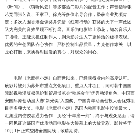
《叶问》、《窃听风云》等多部热门影片的配音工作；声音指导张
艺竞同张艺谋、王家卫、徐克等多位名导合作，屡获专业奖项肯
定；多次入围香港金像奖并凭借《红海行动》获奖的天下一声效团
队为完美的音效呈现不断打磨。音乐为电影锦上添花，知名音乐人
丁培峰、王晓夫担任制作人，则为影片注入了更鲜活的旋律表现。
优秀的主创团队齐心协作，严格控制出品质量，力克创作难关，以
匠心打磨，来换得对国漫的真心，对观众的用心。
电影《老鹰抓小鸡》自面世以来，已经获得业内的高度认可。
该影片被列为苏州市重点文化项目、重点人才项目，同时获中国国
际影视动漫版权保护和贸易博览会“动感金羊”优秀动漫角色、中国西
安国际原创动漫大赛“新光奖”入围奖、中国青年动画创投大会优秀项
目等多项大奖。电影《老鹰抓小鸡》系国内动画电影中投资最大，
汇集业内佼佼者通力合作，历经“十年磨一剑”，终于与观众见面，请
一同见证这部国产优质动画电影在大银幕上的大放异彩。影片将于
10月1日正式登陆全国院线，敬请期待。