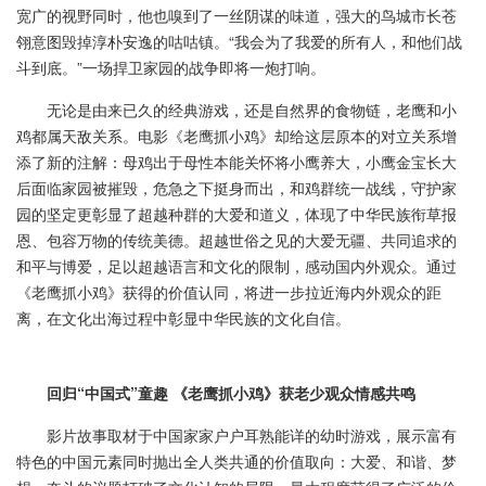
宽广的视野同时，他也嗅到了一丝阴谋的味道，强大的鸟城市长苍
翎意图毁掉淳朴安逸的咕咕镇。“我会为了我爱的所有人，和他们战
斗到底。”一场捍卫家园的战争即将一炮打响。
无论是由来已久的经典游戏，还是自然界的食物链，老鹰和小
鸡都属天敌关系。电影《老鹰抓小鸡》却给这层原本的对立关系增
添了新的注解：母鸡出于母性本能关怀将小鹰养大，小鹰金宝长大
后面临家园被摧毁，危急之下挺身而出，和鸡群统一战线，守护家
园的坚定更彰显了超越种群的大爱和道义，体现了中华民族衔草报
恩、包容万物的传统美德。超越世俗之见的大爱无疆、共同追求的
和平与博爱，足以超越语言和文化的限制，感动国内外观众。通过
《老鹰抓小鸡》获得的价值认同，将进一步拉近海内外观众的距
离，在文化出海过程中彰显中华民族的文化自信。
回归“中国式”童趣 《老鹰抓小鸡》获老少观众情感共鸣
影片故事取材于中国家家户户耳熟能详的幼时游戏，展示富有
特色的中国元素同时抛出全人类共通的价值取向：大爱、和谐、梦