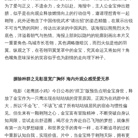
为了爱与正义，不遗余力，全力以赴。海报中，主人公金宝伸出翅
膀，似乎是在向观众释放燃情向上的行动信号，邀请理想青年一起
翱翔，此外还饱含了中国传统武术“请出招”的姿态精髓，在展示出锐
不可当气势的同时，传达出浓浓的中国风韵。该海报以熊熊烈火为
底色，洋溢着朝气与热情。海报上部则以隐约的轮廓刻画出本片又
一重要角色-鸟城市长苍翎，其色调略微暗沉，而烈火似是他的羽
翼。纵观之下，在苍翎羽翼笼罩中的金宝，究其命运又将如何？角
色嘴角意味深长的笑容似乎也为剧情的走向埋下种子。
摒除种群之见彰显宽广胸怀 海内外观众感受爱无界
电影《老鹰抓小鸡》今日公布的“捍卫”版预告点明金宝身世，释
放了金宝作为一只鹰出现在咕咕镇的背景原因。正因为在鸡群中长
大，所以“不会飞”、“不该飞”成了所有咕咕镇居民的宿命与惯性偏
见。但生来有一颗翱翔之心，金宝富有冒险精神，不断突破自身认
知局限，尝试走出舒适圈，竭尽全力奔赴自己飞翔的梦想，就像所
有第一次与梦想碰撞，和世界交手的青年一样，在不断追寻的过程
中重新认知自我，实现价值。片中，当金宝终于翱翔天际，拥有更