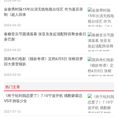
2024-04-03
金俊秀时隔15年出演无线电视台综艺 作为嘉宾录
制《超人回来
2024-04-03
春糖音乐节圆满落幕 张亚东发起顶配阵容释放春日
多巴胺
2024-04-03
国风奇幻电影《猫妖奇谭》定档4月5日 张榕容梦
回大唐变猫妖
2024-04-03
热门文章
《终于轮到我恋爱了》7.10宁波开机 偶数癖霸总
VS不倒翁少女
2021-07-12